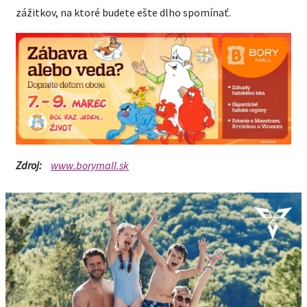
zážitkov, na ktoré budete ešte dlho spomínať.
Zdroj:
www.borymall.sk