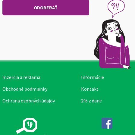
Inzercia a reklama
Informácie
Obchodné podmienky
Kontakt
Ochrana osobných údajov
2% z dane
Facebook