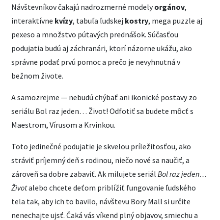
Návštevníkov čakajú nadrozmerné modely
orgánov
,
interaktívne
kvízy
, tabuľa ľudskej
kostry
, mega puzzle aj
pexeso a množstvo pútavých prednášok. Súčasťou
podujatia budú aj záchranári, ktorí názorne ukážu, ako
správne podať prvú pomoc a prečo je nevyhnutná v
bežnom živote.
A samozrejme — nebudú chýbať ani ikonické postavy zo
seriálu Bol raz jeden… Život! Odfotiť sa budete môcť s
Maestrom, Vírusom a Krvinkou.
Toto jedinečné podujatie je skvelou príležitosťou, ako
stráviť príjemný deň s rodinou, niečo nové sa naučiť, a
zároveň sa dobre zabaviť. Ak milujete seriál
Bol raz jeden…
Život
alebo chcete deťom priblížiť fungovanie ľudského
tela tak, aby ich to bavilo, návštevu Bory Mall si určite
nenechajte ujsť. Čaká vás víkend plný objavov, smiechu a