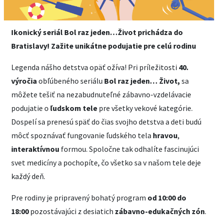
Ikonický seriál Bol raz jeden…Život prichádza do
Bratislavy! Zažite unikátne podujatie pre celú rodinu
Legenda nášho detstva opäť ožíva! Pri príležitosti
40.
výročia
obľúbeného seriálu
Bol raz jeden… Život,
sa
môžete tešiť na nezabudnuteľné zábavno-vzdelávacie
podujatie o
ľudskom tele
pre všetky vekové kategórie.
Dospelí sa prenesú späť do čias svojho detstva a deti budú
môcť spoznávať fungovanie ľudského tela
hravou
,
interaktívnou
formou. Spoločne tak odhalíte fascinujúci
svet medicíny a pochopíte, čo všetko sa v našom tele deje
každý deň.
Pre rodiny je pripravený bohatý program
od 10:00 do
18:00
pozostávajúci z desiatich
zábavno-edukačných zón
.