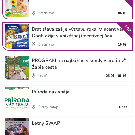
Bratislava
06.08.
TOP
Bratislava zažije výstavu roka: Vincent van
Gogh ožije v unikátnej imerzívnej šou!
Bratislava
16.07.
PROGRAM na najbližšie víkendy v areáli 📍
Žabia cesta
Levoča
26.07. - 08.08.
Príroda nás spája
Čierny Balog
Dnes
Letný SWAP