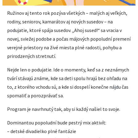
Ružinov aj tento rok pozýva všetkých – malých aj veľkých,
rodiny, seniorov, kamarátov aj nových susedov – na
podujatie, ktoré spája susedov. „Ahoj sused!“ sa vracia v
novej, sviežej podobe a počas májových popoludní premení
verejné priestory na živé miesta plné radosti, pohybu a
prirodzených stretnutí.
Nejde len o podujatie. Ide o momenty, keď sa z neznámych
tvárí stávajú známe, kde sa deti spolu hrajú bez ohľadu na
to, z ktorého vchodu sú, a kde si dospelí konečne nájdu čas
spomaliť a porozprávať sa.
Program je navrhnutý tak, aby si každý našiel to svoje.
Dominantou popoludní bude pestrý mix aktivít:
– detské divadielko plné fantázie