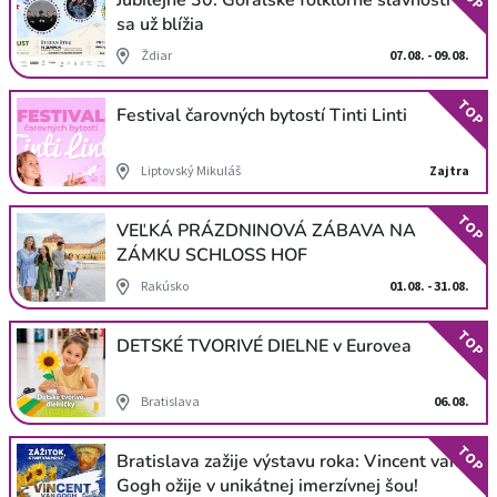
Jubilejné 30. Goralské folklórne slávnosti
sa už blížia
Ždiar
07.08. - 09.08.
TOP
Festival čarovných bytostí Tinti Linti
Liptovský Mikuláš
Zajtra
TOP
VEĽKÁ PRÁZDNINOVÁ ZÁBAVA NA
ZÁMKU SCHLOSS HOF
Rakúsko
01.08. - 31.08.
TOP
DETSKÉ TVORIVÉ DIELNE v Eurovea
Bratislava
06.08.
TOP
Bratislava zažije výstavu roka: Vincent van
Gogh ožije v unikátnej imerzívnej šou!