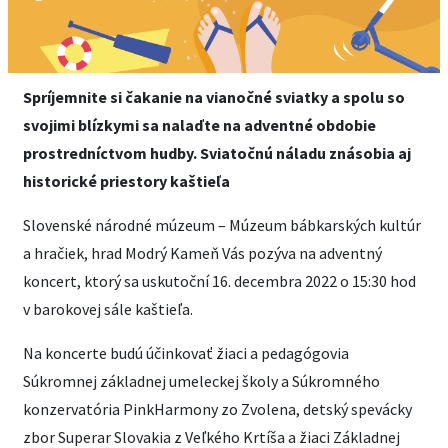
Spríjemnite si čakanie na vianočné sviatky a spolu so
svojimi blízkymi sa nalaďte na adventné obdobie
prostredníctvom hudby. Sviatočnú náladu znásobia aj
historické priestory kaštieľa
Slovenské národné múzeum – Múzeum bábkarských kultúr
a hračiek, hrad Modrý Kameň Vás pozýva na adventný
koncert, ktorý sa uskutoční 16. decembra 2022 o 15:30 hod
v barokovej sále kaštieľa.
Na koncerte budú účinkovať žiaci a pedagógovia
Súkromnej základnej umeleckej školy a Súkromného
konzervatória PinkHarmony zo Zvolena, detský spevácky
zbor Superar Slovakia z Veľkého Krtíša a žiaci Základnej