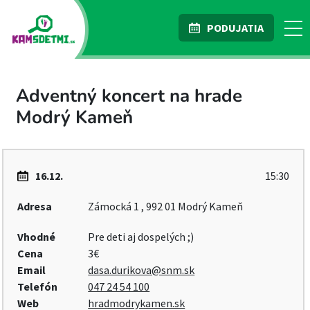
PODUJATIA
Adventný koncert na hrade
Modrý Kameň
16.12.
15:30
Adresa
Zámocká 1 , 992 01 Modrý Kameň
Vhodné
Pre deti aj dospelých ;)
Cena
3€
Email
dasa.durikova@snm.sk
Telefón
047 24 54 100
Web
hradmodrykamen.sk