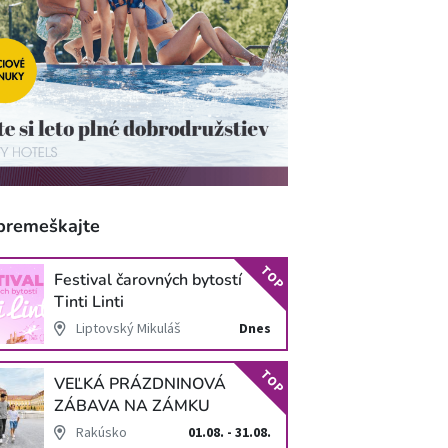
premeškajte
TOP
Festival čarovných bytostí
Tinti Linti
Liptovský Mikuláš
Dnes
TOP
VEĽKÁ PRÁZDNINOVÁ
ZÁBAVA NA ZÁMKU
SCHLOSS HOF
Rakúsko
01.08. - 31.08.