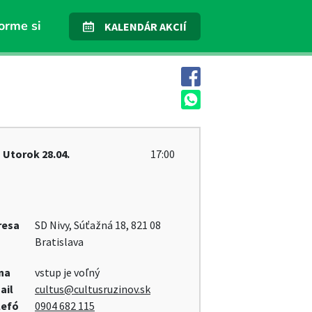
orme si
KALENDÁR AKCIÍ
Utorok
28.04.
17:00
resa
SD Nivy, Súťažná 18, 821 08
Bratislava
na
vstup je voľný
ail
cultus@cultusruzinov.sk
lefó
0904 682 115