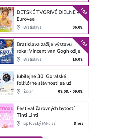
TOP
DETSKÉ TVORIVÉ DIELNE v
Eurovea
Bratislava
06.08.
TOP
Bratislava zažije výstavu
roka: Vincent van Gogh ožije
v unikátnej imerzívnej šou!
Bratislava
16.07.
Jubilejné 30. Goralské
folklórne slávnosti sa už
blížia
Ždiar
07.08. - 09.08.
Festival čarovných bytostí
Tinti Linti
Liptovský Mikuláš
Dnes