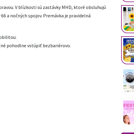
ravou. V blízkosti sú zastávky MHD, ktoré obsluhujú
y 66 a nočných spojov. Premávka je pravidelná
bilitou:
ožné pohodlne vstúpiť bezbariérovo.