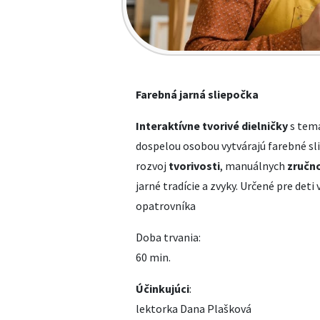
Farebná jarná sliepočka
Interaktívne tvorivé dielničky
s tema
dospelou osobou vytvárajú farebné sl
rozvoj
tvorivosti
, manuálnych
zručno
jarné tradície a zvyky. Určené pre det
opatrovníka
Doba trvania:
60 min.
Účinkujúci
:
lektorka Dana Plašková