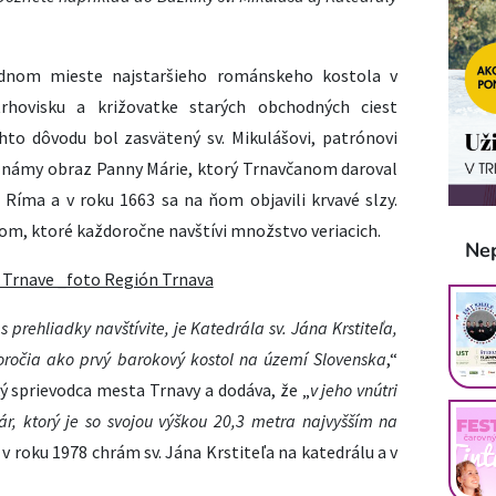
vodnom mieste najstaršieho románskeho kostola v
rhovisku a križovatke starých obchodných ciest
hto dôvodu bol zasvätený sv. Mikulášovi, patrónovi
 známy obraz Panny Márie, ktorý Trnavčanom daroval
 Ríma a v roku 1663 sa na ňom objavili krvavé slzy.
tom, ktoré každoročne navštívi množstvo veriacich.
Ne
s prehliadky navštívite, je Katedrála sv. Jána Krstiteľa,
toročia ako prvý barokový kostol na území Slovenska
,“
ký sprievodca mesta Trnavy a dodáva, že „
v jeho vnútri
r, ktorý je so svojou výškou 20,3 metra najvyšším na
l v roku 1978 chrám sv. Jána Krstiteľa na katedrálu a v