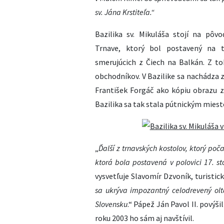
sv. Jána Krstiteľa.“
Bazilika sv. Mikuláša stojí na pô
Trnave, ktorý bol postavený na t
smerujúcich z Čiech na Balkán. Z to
obchodníkov. V Bazilike sa nachádza
František Forgáč ako kópiu obrazu z
Bazilika sa tak stala pútnickým mies
„
Ďalší z trnavských kostolov, ktorý poča
ktorá bola postavená v polovici 17. s
vysvetľuje Slavomír Dzvoník, turistic
sa ukrýva impozantný celodrevený oltá
Slovensku
.“ Pápež Ján Pavol II. povýši
roku 2003 ho sám aj navštívil.