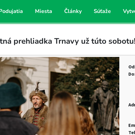
Podujatia
Miesta
Články
Súťaže
Vytv
tná prehliadka Trnavy už túto sobotu
Od
Do
Ad
Em
Te