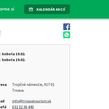
orme si
KALENDÁR AKCIÍ
!
:
Sobota
19.02.
:
Sobota
19.02.
resa
Trojičné námestie, 917 01
Trnava
ail
info@trnavatourism.sk
lefó
033 32 36 440