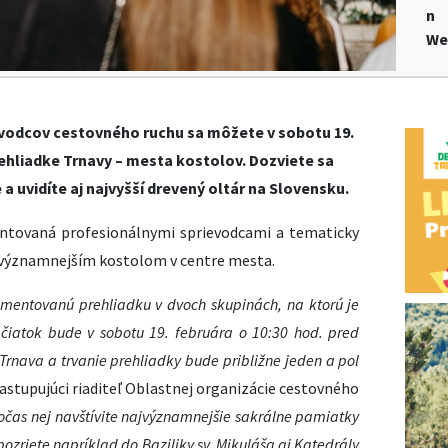
n
We
ievodcov cestovného ruchu sa môžete v sobotu 19.
rehliadke Trnavy – mesta kostolov. Dozviete sa
a uvidíte aj najvyšší drevený oltár na Slovensku.
ntovaná profesionálnymi sprievodcami a tematicky
ajvýznamnejším kostolom v centre mesta.
omentovanú prehliadku v dvoch skupinách, na ktorú je
ačiatok bude v sobotu 19. februára o 10:30 hod. pred
rnava a trvanie prehliadky bude približne jeden a pol
astupujúci riaditeľ Oblastnej organizácie cestovného
očas nej navštívite najvýznamnejšie sakrálne pamiatky
ozriete napríklad do Baziliky sv. Mikuláša aj Katedrály