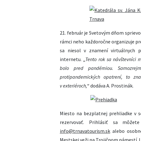
21. február je Svetovým dňom sprievo
rámci neho každoročne organizuje pre
sa niesol v znamení virtuálnych p
internetu. „
Tento rok sa návštevníci 
bolo pred pandémiou. Samozrejm
protipandemických opatrení, to zn
v exteriéroch,
“ dodáva A. Prostinák.
Miesto na bezplatnej prehliadke v s
rezervovať. Prihlásiť sa môže
info@trnavatourism.sk
alebo osobne
Mestskej veži na Trojičnom námestí. L