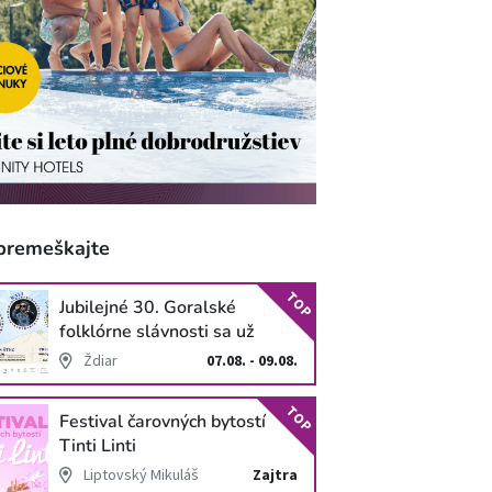
premeškajte
TOP
Jubilejné 30. Goralské
folklórne slávnosti sa už
blížia
Ždiar
07.08. - 09.08.
TOP
Festival čarovných bytostí
Tinti Linti
Liptovský Mikuláš
Zajtra