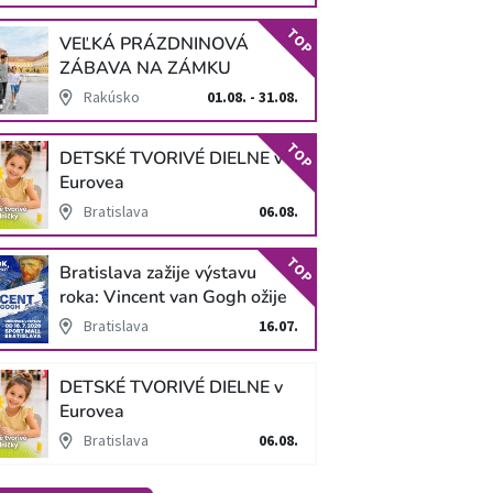
TOP
VEĽKÁ PRÁZDNINOVÁ
ZÁBAVA NA ZÁMKU
SCHLOSS HOF
Rakúsko
01.08. - 31.08.
TOP
DETSKÉ TVORIVÉ DIELNE v
Eurovea
Bratislava
06.08.
TOP
Bratislava zažije výstavu
roka: Vincent van Gogh ožije
v unikátnej imerzívnej šou!
Bratislava
16.07.
DETSKÉ TVORIVÉ DIELNE v
Eurovea
Bratislava
06.08.