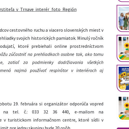
dcov cestovného ruchu a viacero slovenských miest v
hliadky svojich historických pamiatok. Minulý ročník
odujatí, ktoré prebiehali online prostredníctvom
môžu zúčastniť na prehliadkach osobne tak, ako tomu
e, zatiaľ za podmienky dodržiavania všetkých
amená najmä používať respirátor v interiéroch aj
obotu 19. februára si organizátor odporúča vopred
te na tel. č.: 033 32 36 440, e-mailom na
 v turistickom informačnom centre, ktoré sídli v
imit pre jednu skupinu bude 20 osôb.