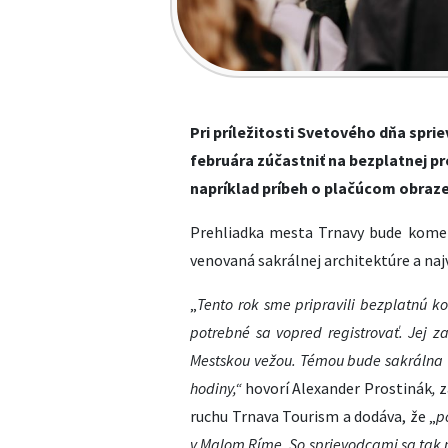
Pri príležitosti Svetového dňa spr
februára zúčastniť na bezplatnej p
napríklad príbeh o plačúcom obraze 
Prehliadka mesta Trnavy bude kome
venovaná sakrálnej architektúre a n
„
Tento rok sme pripravili bezplatnú k
potrebné sa vopred registrovať. Jej z
Mestskou vežou. Témou bude sakrálna T
hodiny,“
hovorí Alexander Prostinák
,
z
ruchu Trnava Tourism a dodáva, že „
p
v Malom Ríme. So sprievodcami sa tak p