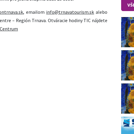
VŠ
ontrnava.sk
, emailom
info@trnavatourism.sk
alebo
ntre – Región Trnava. Otváracie hodiny TIC nájdete
neCentrum