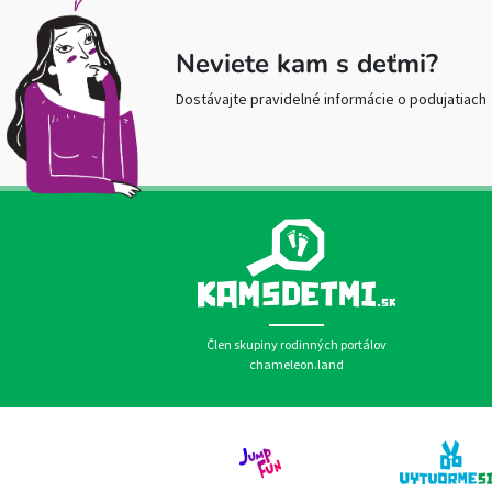
Neviete kam s deťmi?
Dostávajte pravidelné informácie o podujatiach
Člen skupiny rodinných portálov
chameleon.land