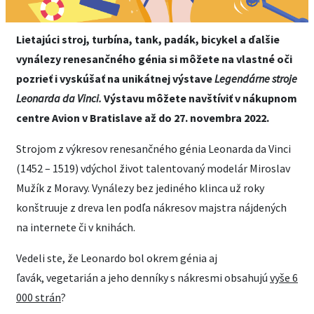
Lietajúci stroj, turbína, tank, padák, bicykel a ďalšie
vynálezy renesančného génia si môžete na vlastné oči
pozrieť i vyskúšať na unikátnej výstave
Legendárne stroje
Leonarda da Vinci.
Výstavu môžete navštíviť v nákupnom
centre Avion v Bratislave až do 27. novembra 2022.
Strojom z výkresov renesančného génia Leonarda da Vinci
(1452 – 1519) vdýchol život talentovaný modelár Miroslav
Mužík z Moravy. Vynálezy bez jediného klinca už roky
konštruuje z dreva len podľa nákresov majstra nájdených
na internete či v knihách.
Vedeli ste, že Leonardo bol okrem génia aj
ľavák, vegetarián a jeho denníky s nákresmi obsahujú
vyše 6
000 strán
?