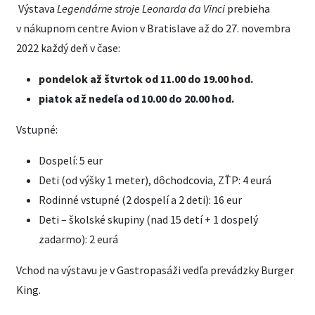
Výstava
Legendárne stroje Leonarda da Vinci
prebieha
v nákupnom centre Avion v Bratislave až do 27. novembra
2022 každý deň v čase:
pondelok až štvrtok od 11.00 do 19.00 hod.
piatok až nedeľa od 10.00 do 20.00 hod.
Vstupné:
Dospelí: 5 eur
Deti (od výšky 1 meter), dôchodcovia, ZŤP: 4 eurá
Rodinné vstupné (2 dospelí a 2 deti): 16 eur
Deti – školské skupiny (nad 15 detí + 1 dospelý
zadarmo): 2 eurá
Vchod na výstavu je v Gastropasáži vedľa prevádzky Burger
King.