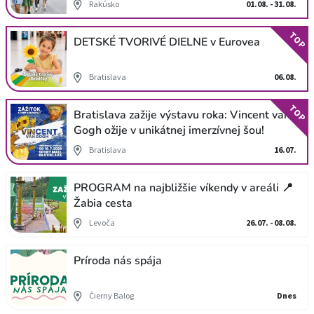
Rakúsko
01.08. - 31.08.
TOP
DETSKÉ TVORIVÉ DIELNE v Eurovea
Bratislava
06.08.
TOP
Bratislava zažije výstavu roka: Vincent van
Gogh ožije v unikátnej imerzívnej šou!
Bratislava
16.07.
PROGRAM na najbližšie víkendy v areáli 📍
Žabia cesta
Levoča
26.07. - 08.08.
Príroda nás spája
Čierny Balog
Dnes