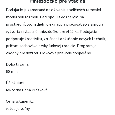
Hniezdočko pre vtáčika
Podujatie je zamerané na oživenie tradičných remesiel
modernou formou. Deti spolu s dospelými sa
prostredníctvom dielničiek naučia pracovať so slamou a
vytvoria si vlastné hniezdočko pre vtáčika. Podujatie
podporuje kreativitu, zručnosť a skúšanie nových techník,
pričom zachováva prvky ľudovej tradície. Program je
vhodný pre deti od 3 rokov v sprievode dospelého.
Doba trvania:
60 min.
Účinkujúci:
lektorka Dana Plašková
Cena vstupenky:
vstup je voľný