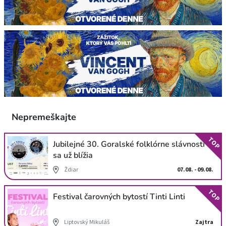
Nepremeškajte
TOP
Jubilejné 30. Goralské folklórne slávnosti
sa už blížia
Ždiar
07.08. - 09.08.
TOP
Festival čarovných bytostí Tinti Linti
Liptovský Mikuláš
Zajtra