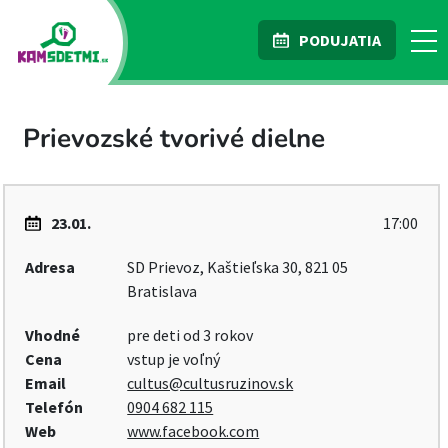
PODUJATIA
Prievozské tvorivé dielne
23.01.
17:00
Adresa
SD Prievoz, Kaštieľska 30, 821 05
Bratislava
Vhodné
pre deti od 3 rokov
Cena
vstup je voľný
Email
cultus@cultusruzinov.sk
Telefón
0904 682 115
Web
www.facebook.com