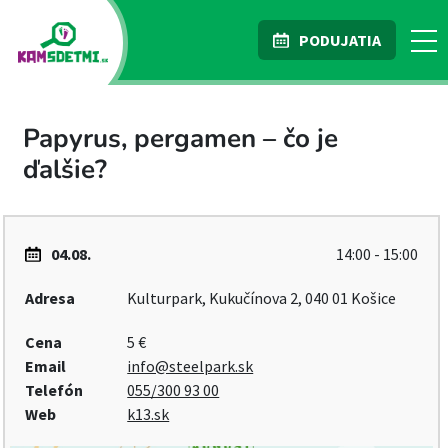
PODUJATIA
Papyrus, pergamen – čo je
ďalšie?
04.08.
14:00 - 15:00
Adresa
Kulturpark, Kukučínova 2, 040 01 Košice
Cena
5 €
Email
info@steelpark.sk
Telefón
055/300 93 00
Web
k13.sk