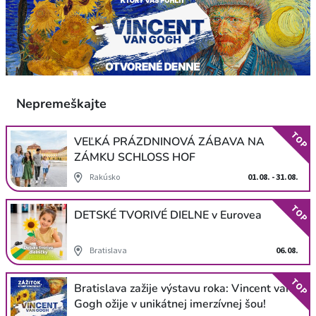
Nepremeškajte
TOP
VEĽKÁ PRÁZDNINOVÁ ZÁBAVA NA
ZÁMKU SCHLOSS HOF
Rakúsko
01.08. - 31.08.
TOP
DETSKÉ TVORIVÉ DIELNE v Eurovea
Bratislava
06.08.
TOP
Bratislava zažije výstavu roka: Vincent van
Gogh ožije v unikátnej imerzívnej šou!