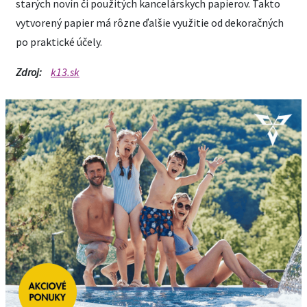
starých novín či použitých kancelárskych papierov. Takto
vytvorený papier má rôzne ďalšie využitie od dekoračných
po praktické účely.
Zdroj:
k13.sk