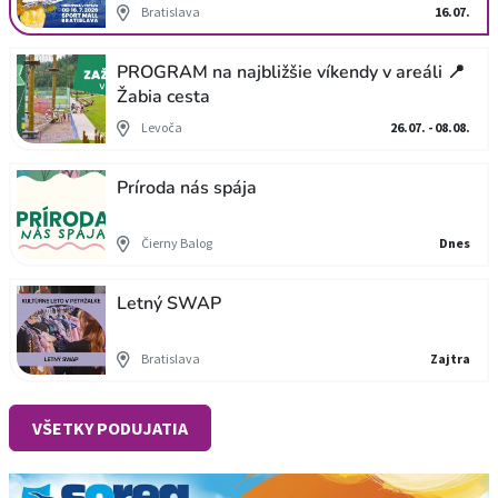
Bratislava
16.07.
PROGRAM na najbližšie víkendy v areáli 📍
Žabia cesta
Levoča
26.07. - 08.08.
Príroda nás spája
Čierny Balog
Dnes
Letný SWAP
Bratislava
Zajtra
VŠETKY PODUJATIA