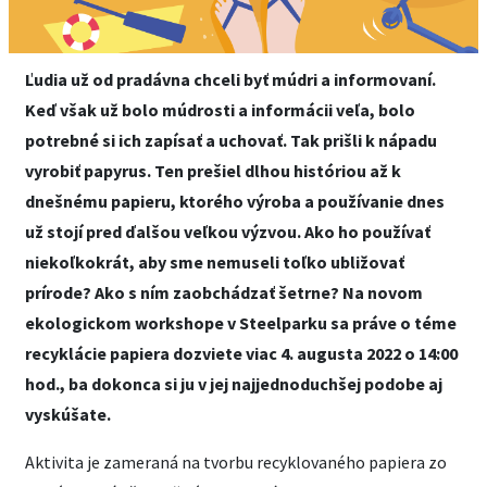
Ľudia už od pradávna chceli byť múdri a informovaní.
Keď však už bolo múdrosti a informácii veľa, bolo
potrebné si ich zapísať a uchovať. Tak prišli k nápadu
vyrobiť papyrus. Ten prešiel dlhou históriou až k
dnešnému papieru, ktorého výroba a používanie dnes
už stojí pred ďalšou veľkou výzvou. Ako ho používať
niekoľkokrát, aby sme nemuseli toľko ubližovať
prírode? Ako s ním zaobchádzať šetrne? Na novom
ekologickom workshope v Steelparku sa práve o téme
recyklácie papiera dozviete viac 4. augusta 2022 o 14:00
hod., ba dokonca si ju v jej najjednoduchšej podobe aj
vyskúšate.
Aktivita je zameraná na tvorbu recyklovaného papiera zo