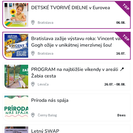
TOP
DETSKÉ TVORIVÉ DIELNE v Eurovea
Bratislava
06.08.
TOP
Bratislava zažije výstavu roka: Vincent van
Gogh ožije v unikátnej imerzívnej šou!
Bratislava
16.07.
PROGRAM na najbližšie víkendy v areáli 📍
Žabia cesta
Levoča
26.07. - 08.08.
Príroda nás spája
Čierny Balog
Dnes
Letný SWAP