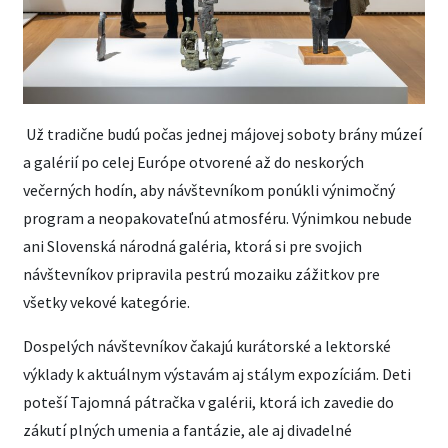
Už tradične budú počas jednej májovej soboty brány múzeí
a galérií po celej Európe otvorené až do neskorých
večerných hodín, aby návštevníkom ponúkli výnimočný
program a neopakovateľnú atmosféru. Výnimkou nebude
ani Slovenská národná galéria, ktorá si pre svojich
návštevníkov pripravila pestrú mozaiku zážitkov pre
všetky vekové kategórie.
Dospelých návštevníkov čakajú kurátorské a lektorské
výklady k aktuálnym výstavám aj stálym expozíciám. Deti
poteší Tajomná pátračka v galérii, ktorá ich zavedie do
zákutí plných umenia a fantázie, ale aj divadelné