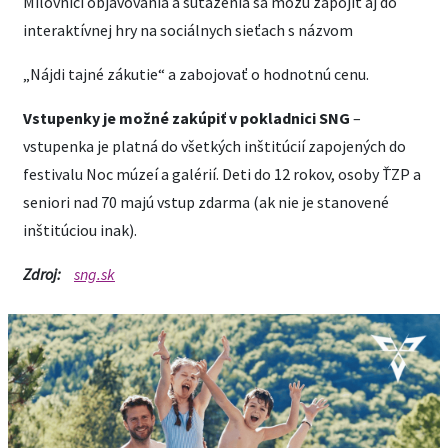
Milovníci objavovania a súťaženia sa môžu zapojiť aj do
interaktívnej hry na sociálnych sieťach s názvom
„Nájdi tajné zákutie“ a zabojovať o hodnotnú cenu.
Vstupenky je možné zakúpiť v pokladnici SNG
–
vstupenka je platná do všetkých inštitúcií zapojených do
festivalu Noc múzeí a galérií. Deti do 12 rokov, osoby ŤZP a
seniori nad 70 majú vstup zdarma (ak nie je stanovené
inštitúciou inak).
Zdroj:
sng.sk