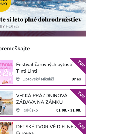
premeškajte
TOP
Festival čarovných bytostí
Tinti Linti
Liptovský Mikuláš
Dnes
TOP
VEĽKÁ PRÁZDNINOVÁ
ZÁBAVA NA ZÁMKU
SCHLOSS HOF
Rakúsko
01.08. - 31.08.
TOP
DETSKÉ TVORIVÉ DIELNE v
Eurovea