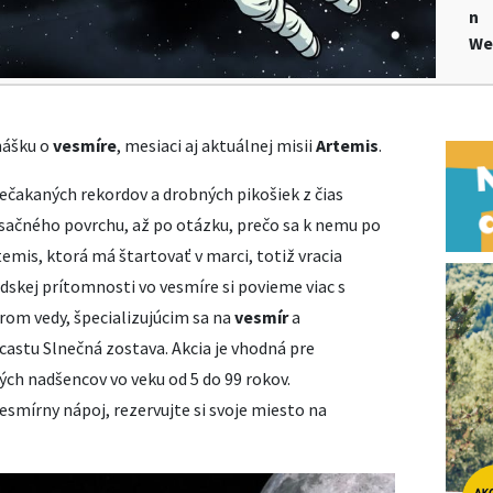
n
We
nášku o
vesmíre
, mesiaci aj aktuálnej misii
Artemis
.
ečakaných rekordov a drobných pikošiek z čias
esačného povrchu, až po otázku, prečo sa k nemu po
emis, ktorá má štartovať v marci, totiž vracia
udskej prítomnosti vo vesmíre si povieme viac s
rom vedy, špecializujúcim sa na
vesmír
a
castu Slnečná zostava. Akcia je vhodná pre
ých nadšencov vo veku od 5 do 99 rokov.
vesmírny nápoj, rezervujte si svoje miesto na