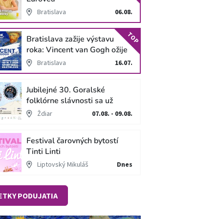
Bratislava
06.08.
TOP
Bratislava zažije výstavu
roka: Vincent van Gogh ožije
v unikátnej imerzívnej šou!
Bratislava
16.07.
Jubilejné 30. Goralské
folklórne slávnosti sa už
blížia
Ždiar
07.08. - 09.08.
Festival čarovných bytostí
Tinti Linti
Liptovský Mikuláš
Dnes
ETKY PODUJATIA