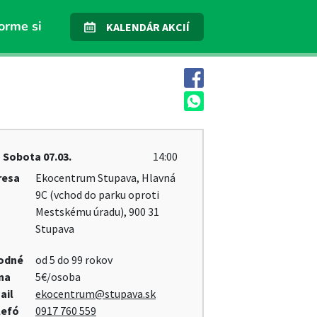
orme si
KALENDÁR AKCIÍ
Sobota
07.03.
14:00
resa
Ekocentrum Stupava, Hlavná
9C (vchod do parku oproti
Mestskému úradu), 900 31
Stupava
odné
od 5 do 99 rokov
na
5€/osoba
ail
ekocentrum@stupava.sk
lefó
0917 760 559