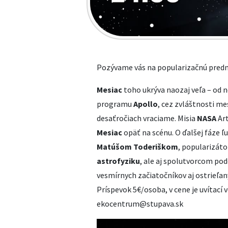
Pozývame vás na popularizačnú pred
Mesiac
toho ukrýva naozaj veľa – od n
programu
Apollo
, cez zvláštnosti m
desaťročiach vraciame. Misia
NASA
Art
Mesiac
opäť na scénu. O ďalšej fáze ľ
Matúšom Toderiškom
, popularizáto
astrofyziku
, ale aj spolutvorcom pod
vesmírnych začiatočníkov aj ostrieľan
Príspevok 5€/osoba, v cene je uvítací 
ekocentrum@stupava.sk