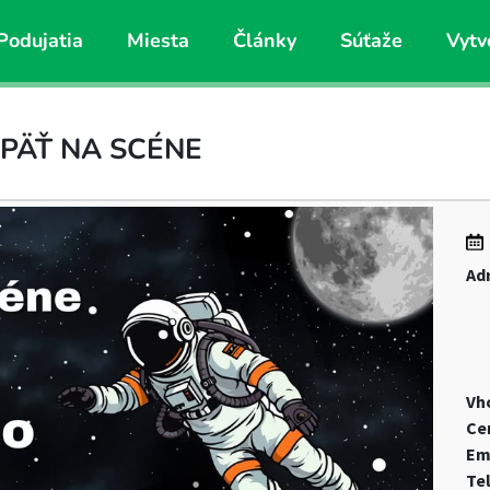
Podujatia
Miesta
Články
Súťaže
Vytv
OPÄŤ NA SCÉNE
Ad
Vh
Ce
Em
Te