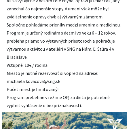
Ak sa vyskytne v našom tele chyba, opraví ju lekár tak, aby
zanechal čo najmenšie stopy. V umení však môže byť
zviditeľnenie opravy chýb aj výtvarným zámerom.
Spoločne pohľadáme prieniky medzi umením a medicínou.
Program je určený rodinám s deťmi vo veku 6 – 12 rokov,
prebieha priamo vo výstavných priestoroch a pokračuje
výtvarnou aktivitou v ateliéri v SNG na Nám. Ľ. Štúra 4 v
Bratislave.
Vstupné: 10€ / rodina
Miesto je nutné rezervovať si vopred na adrese:
michaela.kovacova@sng.sk
Počet miest je limitovaný!
Program prebehne v režime OP, za dieťa je potrebné
vyplniť vyhlásenie o bezpríznakovosti.