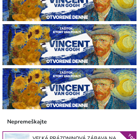
Nepremeškajte
TOP
VEĽKÁ PRÁZDNINOVÁ ZÁBAVA NA