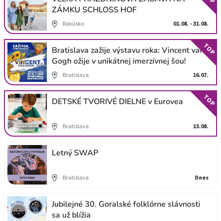
ZÁMKU SCHLOSS HOF
Rakúsko
01.08. - 31.08.
TOP
Bratislava zažije výstavu roka: Vincent van
Gogh ožije v unikátnej imerzívnej šou!
Bratislava
16.07.
TOP
DETSKÉ TVORIVÉ DIELNE v Eurovea
Bratislava
13.08.
Letný SWAP
Bratislava
Dnes
Jubilejné 30. Goralské folklórne slávnosti
sa už blížia