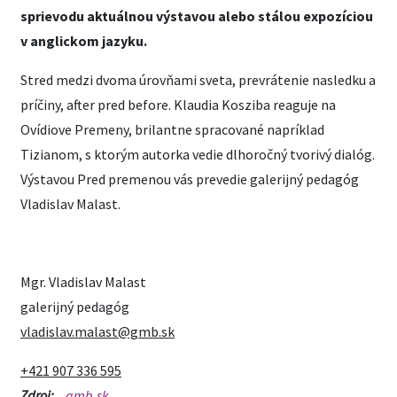
sprievodu aktuálnou výstavou alebo stálou expozíciou
v anglickom jazyku.
Stred medzi dvoma úrovňami sveta, prevrátenie nasledku a
príčiny, after pred before. Klaudia Kosziba reaguje na
Ovídiove Premeny, brilantne spracované napríklad
Tizianom, s ktorým autorka vedie dlhoročný tvorivý dialóg.
Výstavou Pred premenou vás prevedie galerijný pedagóg
Vladislav Malast.
Mgr. Vladislav Malast
galerijný pedagóg
vladislav.malast@gmb.sk
+421 907 336 595
Zdroj:
gmb.sk