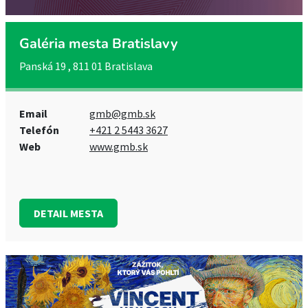
Galéria mesta Bratislavy
Panská 19 , 811 01 Bratislava
Email
gmb@gmb.sk
Telefón
+421 2 5443 3627
Web
www.gmb.sk
DETAIL MESTA