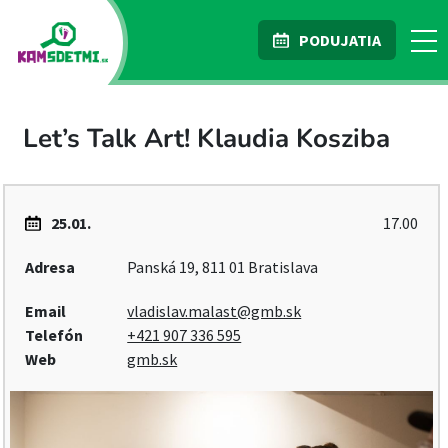
PODUJATIA
Let’s Talk Art! Klaudia Kosziba
25.01.
17.00
Adresa
Panská 19, 811 01 Bratislava
Email
vladislav.malast@gmb.sk
Telefón
+421 907 336 595
Web
gmb.sk