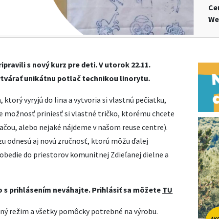
Ce
We
ipravili s nový kurz pre deti. V utorok 22.11.
tvárať unikátnu potlač technikou linorytu.
 ktorý vyryjú do lina a vytvoria si vlastnú pečiatku,
je možnosť priniesť si vlastné tričko, ktorému chcete
lačou, alebo nejaké nájdeme v našom reuse centre).
zu odnesú aj novú zručnosť, ktorú môžu ďalej
doobedie do priestorov komunitnej Zdieľanej dielne a
 s prihlásením neváhajte. Prihlásiť sa môžete
TU
itný režim a všetky pomôcky potrebné na výrobu.