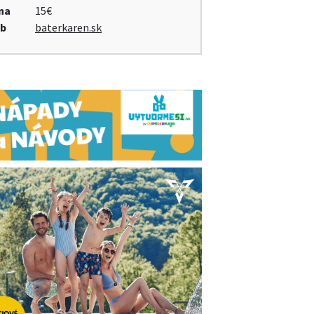
na
15€
b
baterkaren.sk