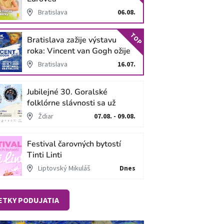
Bratislava
06.08.
TOP
Bratislava zažije výstavu
roka: Vincent van Gogh ožije
v unikátnej imerzívnej šou!
Bratislava
16.07.
Jubilejné 30. Goralské
folklórne slávnosti sa už
blížia
Ždiar
07.08. - 09.08.
Festival čarovných bytostí
Tinti Linti
Liptovský Mikuláš
Dnes
ETKY PODUJATIA