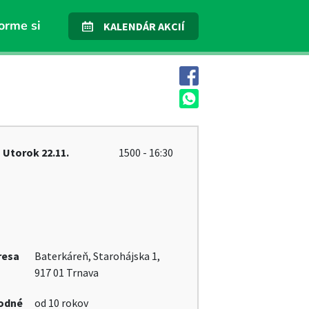
orme si
KALENDÁR AKCIÍ
Utorok
22.11.
1500 - 16:30
resa
Baterkáreň, Starohájska 1,
917 01 Trnava
odné
od 10 rokov