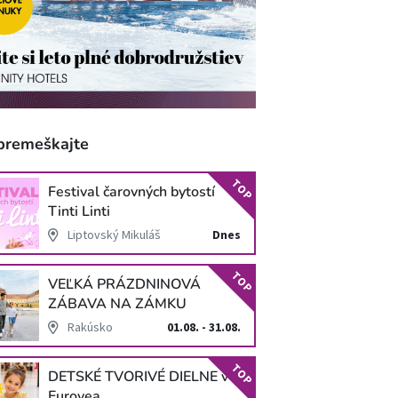
premeškajte
TOP
Festival čarovných bytostí
Tinti Linti
Liptovský Mikuláš
Dnes
TOP
VEĽKÁ PRÁZDNINOVÁ
ZÁBAVA NA ZÁMKU
SCHLOSS HOF
Rakúsko
01.08. - 31.08.
TOP
DETSKÉ TVORIVÉ DIELNE v
Eurovea