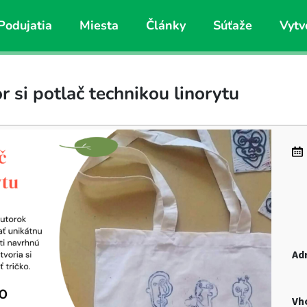
Podujatia
Miesta
Články
Súťaže
Vytv
 si potlač technikou linorytu
Ad
Vh