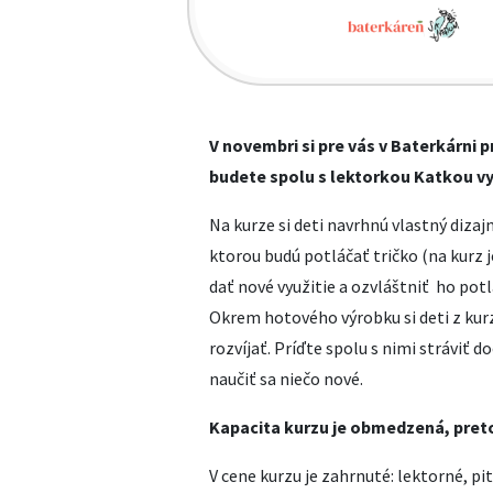
V novembri si pre vás v Baterkárni pr
budete spolu s lektorkou Katkou vy
Na kurze si deti navrhnú vlastný dizajn,
ktorou budú potláčať tričko (na kurz 
dať nové využitie a ozvláštniť ho pot
Okrem hotového výrobku si deti z kur
rozvíjať. Príďte spolu s nimi stráviť 
naučiť sa niečo nové.
Kapacita kurzu je obmedzená, preto
V cene kurzu je zahrnuté: lektorné, p