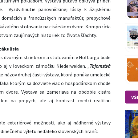
kultúrnym pokladom. Výstava pútavo odkrýva príbeh
e. Vyzdvihnutie panovníčkinej lásky k ázijskému
z domácich a francúzskych manufaktúr, prepychové
 okázalého stolovania na cisárskom dvore. Kompozícia
stvom zaujímavých historiek zo života šľachty.
ákulisia
s dvorným striebrom a stolovaním v Hofburgu bude
o aj v loveckom zámočku Niederweiden. „
Tajomstvá
 je názov druhej časti výstavy, ktorá ponúka umelecké
vďaka ktorým sa dozviete viac o hospodárskom chode
om dvore. Výstava sa zameriava na obdobie cisára
VŠ
len na prepych, ale aj kontrast medzi realitou
le exteriérové možnosti, ako aj nádherné výstavy
dinečného výletu neďaleko slovenských hraníc.