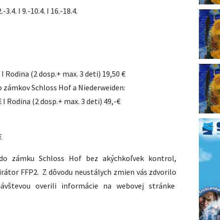
.-3.4. I 9.-10.4. I 16.-18.4.
€ I Rodina (2 dosp.+ max. 3 deti) 19,50 €
o zámkov Schloss Hof a Niederweiden:
€ I Rodina (2 dosp.+ max. 3 deti) 49,-€
€
 do zámku Schloss Hof bez akýchkoľvek kontrol,
pirátor FFP2. Z dôvodu neustálych zmien vás zdvorilo
ávštevou overili informácie na webovej stránke