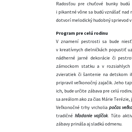
Radosťou pre chuťové bunky budú z
i pikantné vône sa budú vznášať nad 
dotvorí melodický hudobný sprievod v
Program pre celú rodinu
V znamení pestrosti sa bude niesť
v kreatívnych dielničkách popustiť 
nádherné jarné dekorácie či pestro
zámockom statku a v rozsiahlych 
zvieratiek či šantenie na detskom i
pripravil veľkonočný zajačik. Jeho ta
ich, bude určite zábava pre celú rodin
sa areálom ako za čias Márie Terézie,
Veľkonočné trhy vrcholia
počas veľk
tradičné
hľadanie vajíčok
. Túto akti
zábavy prináša aj sladkú odmenu.