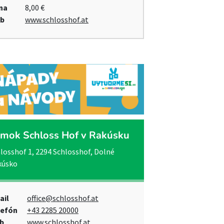
na
8,00 €
b
www.schlosshof.at
mok Schloss Hof v Rakúsku
losshof 1, 2294 Schlosshof, Dolné
kúsko
ail
office@schlosshof.at
lefón
+43 2285 20000
b
www.schlosshof.at