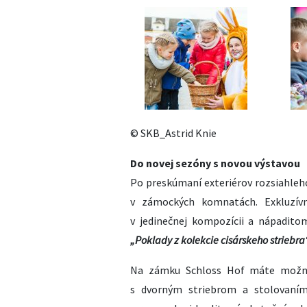
© SKB_Astrid Knie
Do novej sezóny s novou výstavou
Po preskúmaní exteriérov rozsiahleh
v zámockých komnatách. Exkluzív
v jedinečnej kompozícii a nápadit
„Poklady z kolekcie cisárskeho striebra
Na zámku Schloss Hof máte možnos
s dvorným striebrom a stolovaním 