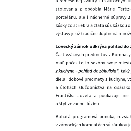
a remeselnej kvality sú skutočným 
stolovania z obdobia Márie Terézi
porcelánu, ale i nádherné súpravy 
kúsky zo striebra a zlata sú ukážkou
výstavy je už tradične doplnená množ
Lovecký zámok odkrýva pohľad do z
Časť vzácnych predmetov z Komnaty 
mať počas tejto sezóny svoje miest
z kuchyne – pohľad do zákulisia“
, taký
diela i dobové predmety z kuchyne, 
a úlohách služobníctva na cisársk
Františka Jozefa a poukazuje nie 
a štylizovanou ilúziou.
Bohatá programová ponuka, rozsiah
v zámockých komnatách sú zárukou je