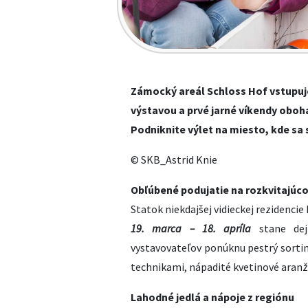
Zámocký areál Schloss Hof vstupuj
výstavou a prvé jarné víkendy oboh
Podniknite výlet na miesto, kde sa 
© SKB_Astrid Knie
Obľúbené podujatie na rozkvitajúc
Statok niekdajšej vidieckej rezidencie
19. marca – 18. apríla
stane deji
vystavovateľov ponúknu pestrý sorti
technikami, nápadité kvetinové aranž
Lahodné jedlá a nápoje z regiónu