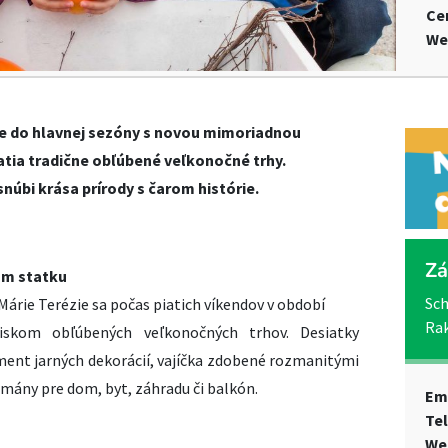
Ce
We
e do hlavnej sezóny s novou mimoriadnou
atia tradične obľúbené veľkonočné trhy.
snúbi krása prírody s čarom histórie.
Zá
om statku
Sch
 Márie Terézie sa počas piatich víkendov v období
Ra
skom obľúbených veľkonočných trhov. Desiatky
ment jarných dekorácií, vajíčka zdobené rozmanitými
mány pre dom, byt, záhradu či balkón.
Em
Te
We