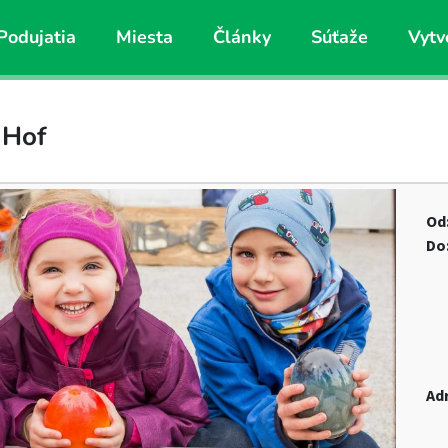
Podujatia
Miesta
Články
Súťaže
Vytv
 Hof
Od
Do
Ad