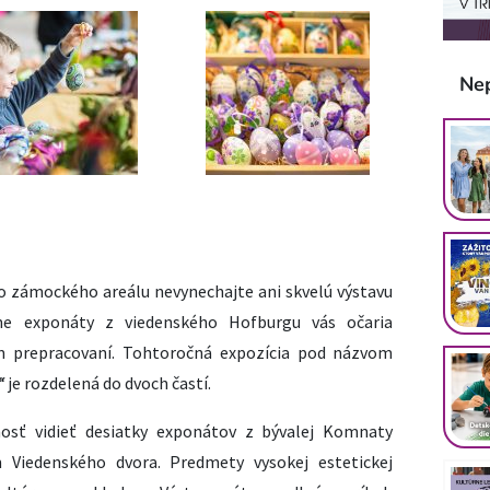
Ne
o zámockého areálu nevynechajte ani skvelú výstavu
ne exponáty z viedenského Hofburgu vás očaria
om prepracovaní. Tohtoročná expozícia pod názvom
“
je rozdelená do dvoch častí.
ť vidieť desiatky exponátov z bývalej Komnaty
Viedenského dvora. Predmety vysokej estetickej