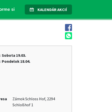
orme si
KALENDÁR AKCIÍ
:
Sobota
19.03.
:
Pondelok
18.04.
resa
Zámok Schloss Hof, 2294
Schloßhof 1