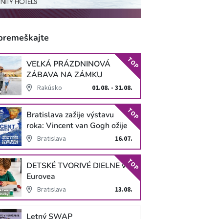
premeškajte
TOP
VEĽKÁ PRÁZDNINOVÁ
ZÁBAVA NA ZÁMKU
SCHLOSS HOF
Rakúsko
01.08. - 31.08.
TOP
Bratislava zažije výstavu
roka: Vincent van Gogh ožije
v unikátnej imerzívnej šou!
Bratislava
16.07.
TOP
DETSKÉ TVORIVÉ DIELNE v
Eurovea
Bratislava
13.08.
Letný SWAP