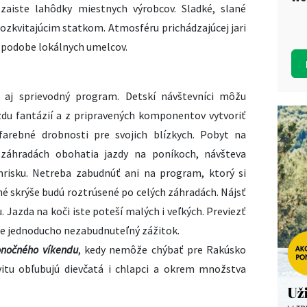
aiste lahôdky miestnych výrobcov. Sladké, slané
rozkvitajúcim statkom. Atmosféru prichádzajúcej jari
 podobe lokálnych umelcov.
 aj sprievodný program. Detskí návštevníci môžu
uzdu fantázií a z pripravených komponentov vytvoriť
farebné drobnosti pre svojich blízkych. Pobyt na
záhradách obohatia jazdy na poníkoch, návšteva
hrisku. Netreba zabudnúť ani na program, ktorý si
jné skrýše budú roztrúsené po celých záhradách. Nájsť
u. Jazda na koči iste poteší malých i veľkých. Previezť
 je jednoducho nezabudnuteľný zážitok.
onočného víkendu
, kedy nemôže chýbať pre Rakúsko
vitu obľubujú dievčatá i chlapci a okrem množstva