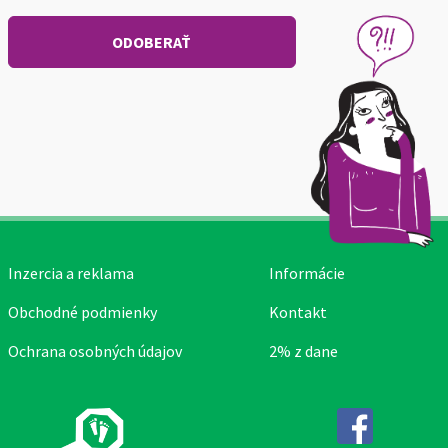
Inzercia a reklama
Informácie
Obchodné podmienky
Kontakt
Ochrana osobných údajov
2% z dane
Facebook