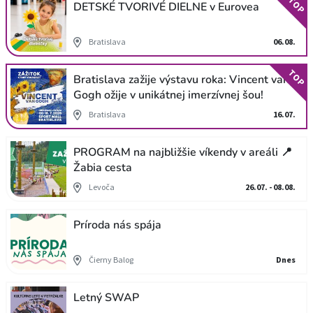
TOP
DETSKÉ TVORIVÉ DIELNE v Eurovea
Bratislava
06.08.
TOP
Bratislava zažije výstavu roka: Vincent van
Gogh ožije v unikátnej imerzívnej šou!
Bratislava
16.07.
PROGRAM na najbližšie víkendy v areáli 📍
Žabia cesta
Levoča
26.07. - 08.08.
Príroda nás spája
Čierny Balog
Dnes
Letný SWAP