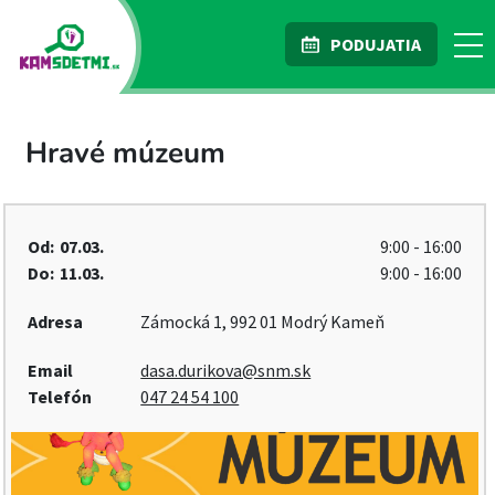
PODUJATIA
Hravé múzeum
Od:
07.03.
9:00 - 16:00
Do:
11.03.
9:00 - 16:00
Adresa
Zámocká 1, 992 01 Modrý Kameň
Email
dasa.durikova@snm.sk
Telefón
047 24 54 100