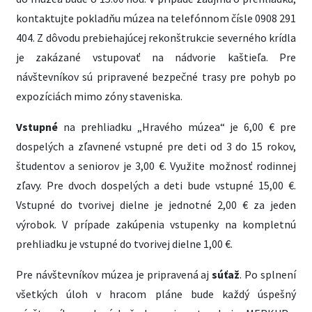
kontaktujte pokladňu múzea na telefónnom čísle 0908 291
404. Z dôvodu prebiehajúcej rekonštrukcie severného krídla
je zakázané vstupovať na nádvorie kaštieľa. Pre
návštevníkov sú pripravené bezpečné trasy pre pohyb po
expozíciách mimo zóny staveniska.
Vstupné
na prehliadku „Hravého múzea“ je 6,00 € pre
dospelých a zľavnené vstupné pre deti od 3 do 15 rokov,
študentov a seniorov je 3,00 €. Využite možnosť rodinnej
zľavy. Pre dvoch dospelých a deti bude vstupné 15,00 €.
Vstupné do tvorivej dielne je jednotné 2,00 € za jeden
výrobok. V prípade zakúpenia vstupenky na kompletnú
prehliadku je vstupné do tvorivej dielne 1,00 €.
Pre návštevníkov múzea je pripravená aj
súťaž
. Po splnení
všetkých úloh v hracom pláne bude každý úspešný