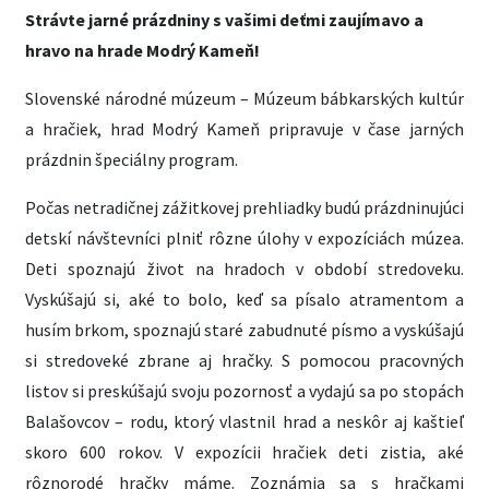
Strávte jarné prázdniny s vašimi deťmi zaujímavo a
hravo na hrade Modrý Kameň!
Slovenské národné múzeum – Múzeum bábkarských kultúr
a hračiek, hrad Modrý Kameň pripravuje v čase jarných
prázdnin špeciálny program.
Počas netradičnej zážitkovej prehliadky budú prázdninujúci
detskí návštevníci plniť rôzne úlohy v expozíciách múzea.
Deti spoznajú život na hradoch v období stredoveku.
Vyskúšajú si, aké to bolo, keď sa písalo atramentom a
husím brkom, spoznajú staré zabudnuté písmo a vyskúšajú
si stredoveké zbrane aj hračky. S pomocou pracovných
listov si preskúšajú svoju pozornosť a vydajú sa po stopách
Balašovcov – rodu, ktorý vlastnil hrad a neskôr aj kaštieľ
skoro 600 rokov. V expozícii hračiek deti zistia, aké
rôznorodé hračky máme. Zoznámia sa s hračkami