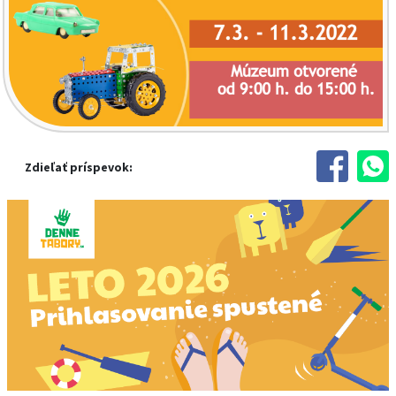
Zdieľať príspevok: