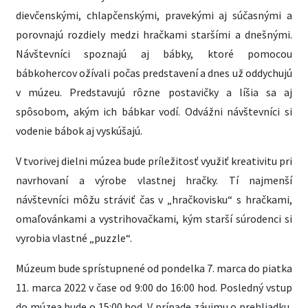
dievčenskými, chlapčenskými, pravekými aj súčasnými a
porovnajú rozdiely medzi hračkami staršími a dnešnými.
Návštevníci spoznajú aj bábky, ktoré pomocou
bábkohercov ožívali počas predstavení a dnes už oddychujú
v múzeu. Predstavujú rôzne postavičky a líšia sa aj
spôsobom, akým ich bábkar vodí. Odvážni návštevníci si
vodenie bábok aj vyskúšajú.
V tvorivej dielni múzea bude príležitosť využiť kreativitu pri
navrhovaní a výrobe vlastnej hračky. Tí najmenší
návštevníci môžu stráviť čas v „hračkovisku“ s hračkami,
omaľovánkami a vystrihovačkami, kým starší súrodenci si
vyrobia vlastné „puzzle“.
Múzeum bude sprístupnené od pondelka 7. marca do piatka
11. marca 2022 v čase od 9:00 do 16:00 hod. Posledný vstup
do múzea bude o 15:00 hod. V prípade záujmu o prehliadku,