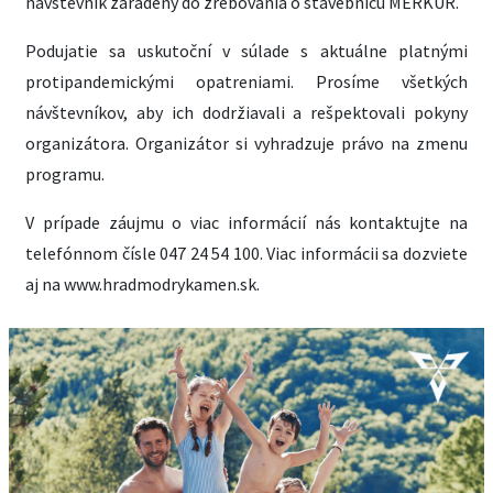
návštevník zaradený do žrebovania o stavebnicu MERKUR.
Podujatie sa uskutoční v súlade s aktuálne platnými
protipandemickými opatreniami. Prosíme všetkých
návštevníkov, aby ich dodržiavali a rešpektovali pokyny
organizátora. Organizátor si vyhradzuje právo na zmenu
programu.
V prípade záujmu o viac informácií nás kontaktujte na
telefónnom čísle 047 24 54 100. Viac informácii sa dozviete
aj na www.hradmodrykamen.sk.