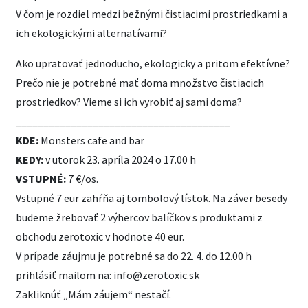
V čom je rozdiel medzi bežnými čistiacimi prostriedkami a
ich ekologickými alternatívami?
Ako upratovať jednoducho, ekologicky a pritom efektívne?
Prečo nie je potrebné mať doma množstvo čistiacich
prostriedkov? Vieme si ich vyrobiť aj sami doma?
_______________________________________
KDE:
Monsters cafe and bar
KEDY:
v utorok 23. apríla 2024 o 17.00 h
VSTUPNÉ:
7 €/os.
Vstupné 7 eur zahŕňa aj tombolový lístok. Na záver besedy
budeme žrebovať 2 výhercov balíčkov s produktami z
obchodu zerotoxic v hodnote 40 eur.
V prípade záujmu je potrebné sa do 22. 4. do 12.00 h
prihlásiť mailom na: info@zerotoxic.sk
Zakliknúť „Mám záujem“ nestačí.