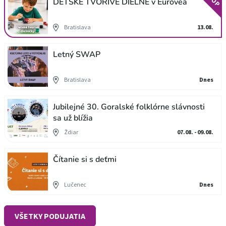
TOP
DETSKÉ TVORIVÉ DIELNE v Eurovea
Bratislava
13.08.
Letný SWAP
Bratislava
Dnes
Jubilejné 30. Goralské folklórne slávnosti
sa už blížia
Ždiar
07.08. - 09.08.
Čítanie si s deťmi
Lučenec
Dnes
VŠETKY PODUJATIA