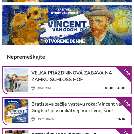
Nepremeškajte
TOP
VEĽKÁ PRÁZDNINOVÁ ZÁBAVA NA
ZÁMKU SCHLOSS HOF
Rakúsko
01.08. - 31.08.
TOP
Bratislava zažije výstavu roka: Vincent van
Gogh ožije v unikátnej imerzívnej šou!
Bratislava
16.07.