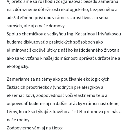
Aj preto sme sa rozhodli zorganizovať besedu zameranú
na zdôraznenie dôležitosti ekologického, bezpečného a
udržateľného prístupu v rámci starostlivosti o seba
samých, ale aj o naše domovy.
Spolu s chemičkou a vedkyňou Ing. Katarínou Hrivňákovou
budeme diskutovať o praktických spôsoboch ako
eliminovať škodlivé látky z nášho každodenného života a
ako sa vo vzťahu k našej domácnosti správať udržateľne a
ekologicky.
Zameriame sa na témy ako používanie ekologických
čistiacich prostriedkov (vhodných pre alergikov a
ekzematikov), zodpovednosť voči vlastnému telu a
odpovedať budeme aj na ďalšie otázky v rámci nastolenej
témy, ktoré sa týkajú zdravého a čistého domova pre nás a
naše rodiny.
Zodpovieme vám aj na tieto: