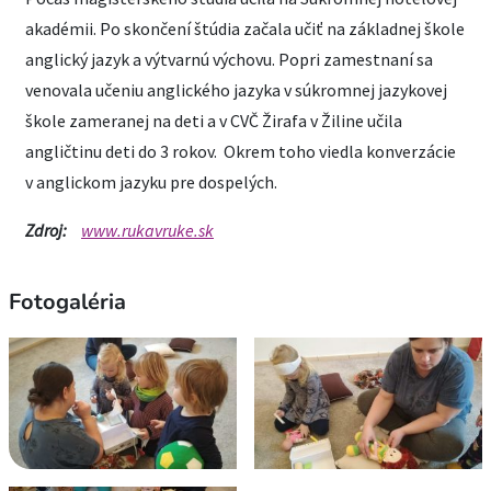
akadémii. Po skončení štúdia začala učiť na základnej škole
anglický jazyk a výtvarnú výchovu. Popri zamestnaní sa
venovala učeniu anglického jazyka v súkromnej jazykovej
škole zameranej na deti a v CVČ Žirafa v Žiline učila
angličtinu deti do 3 rokov. Okrem toho viedla konverzácie
v anglickom jazyku pre dospelých.
Zdroj:
www.rukavruke.sk
Fotogaléria