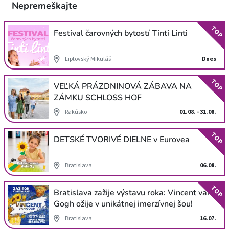
Nepremeškajte
TOP
Festival čarovných bytostí Tinti Linti
Liptovský Mikuláš
Dnes
TOP
VEĽKÁ PRÁZDNINOVÁ ZÁBAVA NA
ZÁMKU SCHLOSS HOF
Rakúsko
01.08. - 31.08.
TOP
DETSKÉ TVORIVÉ DIELNE v Eurovea
Bratislava
06.08.
TOP
Bratislava zažije výstavu roka: Vincent van
Gogh ožije v unikátnej imerzívnej šou!
Bratislava
16.07.