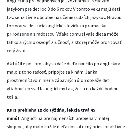
Angličtina pre najmenších je „zoznamka“ s cudzím
jazykom pre deti od 3 do 6 rokov. V tomto veku majú deti
tzv. senzitívne obdobie na učenie cudzích jazykov. Hravou
formou sa deti učia anglické slovíčka a gramatiku
prirodzene a s radosťou. Vďaka tomu si vaše dieťa môže
ľahko a rýchlo osvojiť zručnosť, z ktorej môže profitovať
celý život.
Ak túžite po tom, aby sa Vaše dieťa naučilo po anglicky a
malo z toho radosť, pripojte sa k nám. Janka
prostredníctvom hier a zábavných úloh dokáže deti
vtiahnuť do svetla angličtiny tak, že sa na každú hodinu
tešia.
Kurz prebieha 1x do týždňa, lekcia trvá 45
minút
. Angličtina pre najmenších prebieha v malej
skupine, aby malo každé dieťa dostatočný priestor aktívne