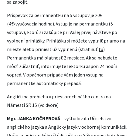
sa zapojiť.
Príspevok za permanentku na 5 vstupov je 20€
(4€/vyučovacia hodina). Vstup je na permanentku (5
vstupov), ktorú si zakúpite pri Vašej prvej návšteve po
vyplnení prihlášky. Prihlášku si môžete vyplniť priamo na
mieste alebo priniesť už vyplnenú (stiahnuť
tu
).
Permanentka má platnosť 2 mesiace. Ak sa nebudete
môcť zúčastniť, informujete lektorku aspoň 24 hodín
vopred. V opačnom prípade Vám jeden vstup na
permanentke automaticky prepadá.
Angličtina prebieha v priestoroch nášho centra na
Námestí SR 15 (vo dvore).
Mgr. JANKA KOČNEROVÁ
– vyštudovala Učiteľstvo
anglického jazyka a Anglický jazyk v odbornej komunikácii.
Počas magisterského štúdia učila na Súkromnej hotelovej