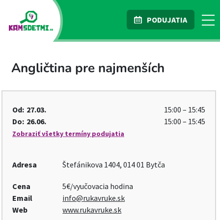
PODUJATIA
Angličtina pre najmenších
Od:
27.03.
15:00 – 15:45
Do:
26.06.
15:00 – 15:45
Zobraziť všetky termíny podujatia
Adresa
Štefánikova 1404, 014 01 Bytča
Cena
5€/vyučovacia hodina
Email
info@rukavruke.sk
Web
www.rukavruke.sk