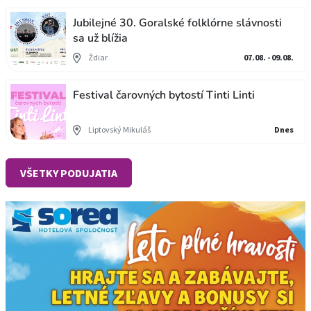
Jubilejné 30. Goralské folklórne slávnosti
sa už blížia
Ždiar
07.08. - 09.08.
Festival čarovných bytostí Tinti Linti
Liptovský Mikuláš
Dnes
VŠETKY PODUJATIA