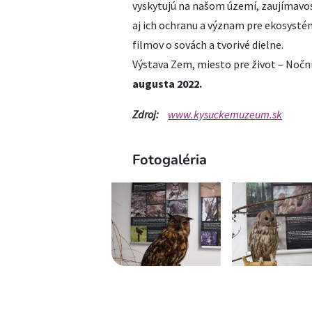
vyskytujú na našom území, zaujímavost
aj ich ochranu a význam pre ekosystém
filmov o sovách a tvorivé dielne.
Výstava Zem, miesto pre život – Noční
augusta 2022.
Zdroj:
www.kysuckemuzeum.sk
Fotogaléria