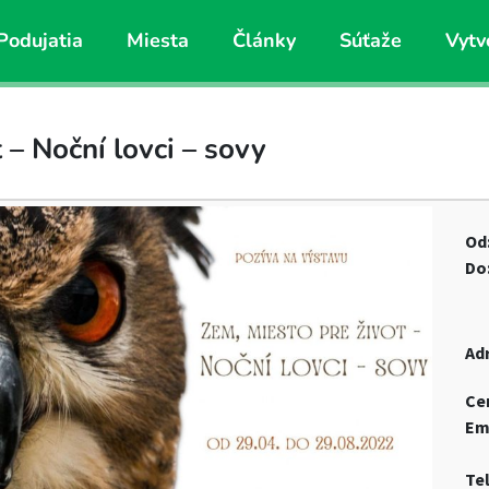
Podujatia
Miesta
Články
Súťaže
Vytv
 – Noční lovci – sovy
Od
Do
Ad
Ce
Em
Te