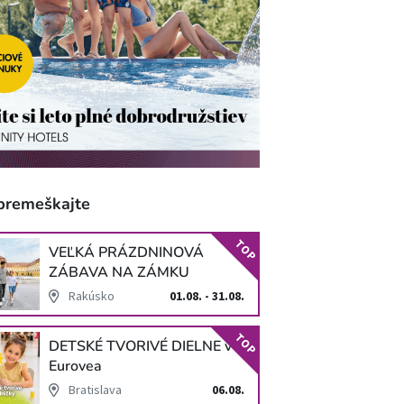
premeškajte
TOP
VEĽKÁ PRÁZDNINOVÁ
ZÁBAVA NA ZÁMKU
SCHLOSS HOF
Rakúsko
01.08. - 31.08.
TOP
DETSKÉ TVORIVÉ DIELNE v
Eurovea
Bratislava
06.08.