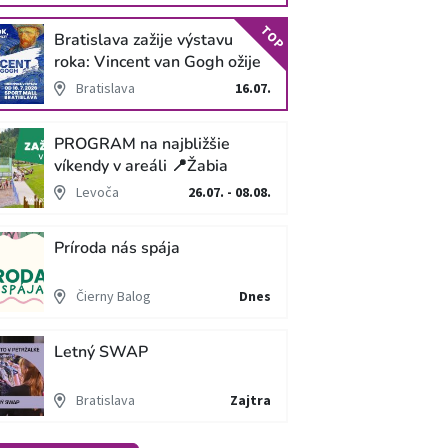
TOP
Bratislava zažije výstavu
roka: Vincent van Gogh ožije
v unikátnej imerzívnej šou!
Bratislava
16.07.
PROGRAM na najbližšie
víkendy v areáli 📍Žabia
cesta
Levoča
26.07. - 08.08.
Príroda nás spája
Čierny Balog
Dnes
Letný SWAP
Bratislava
Zajtra