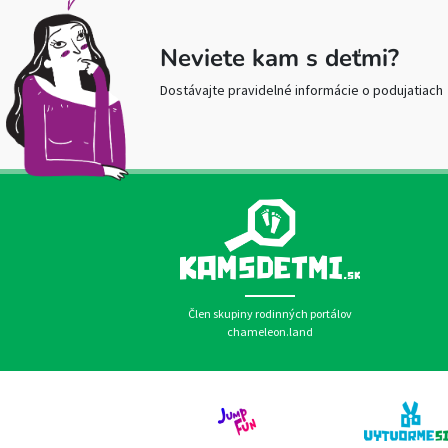
Neviete kam s deťmi?
Dostávajte pravidelné informácie o podujatiach
Člen skupiny rodinných portálov
chameleon.land