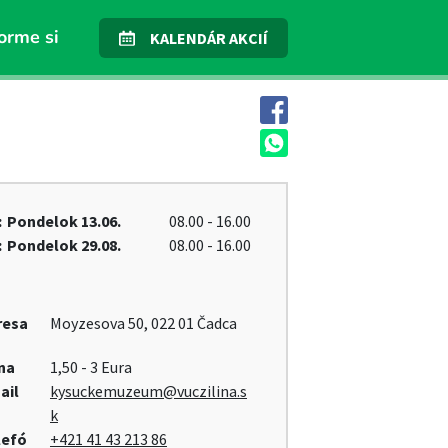
orme si
KALENDÁR AKCIÍ
:
Pondelok
13.06.
08.00 - 16.00
:
Pondelok
29.08.
08.00 - 16.00
resa
Moyzesova 50, 022 01 Čadca
na
1,50 - 3 Eura
ail
kysuckemuzeum@vuczilina.s
k
lefó
+421 41 43 213 86