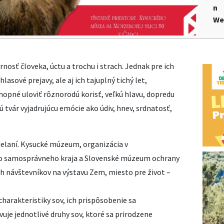
n
We
nosť človeka, úctu a trochu i strach. Jednak pre ich
asové prejavy, ale aj ich tajuplný tichý let,
hopné uloviť rôznorodú korisť, veľkú hlavu, dopredu
 tvár vyjadrujúcu emócie ako údiv, hnev, srdnatosť,
elaní. Kysucké múzeum, organizácia v
ho samosprávneho kraja a Slovenské múzeum ochrany
ch návštevníkov na výstavu Zem, miesto pre život –
charakteristiky sov, ich prispôsobenie sa
uje jednotlivé druhy sov, ktoré sa prirodzene