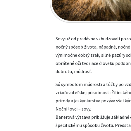
Sovy už od pradávna vzbudzovali pozor
nočný spôsob života, nápadné, nočné hl
výnimočne dobrý zrak, silné pazúry sc
obrátené oči tvoriace človeku podobnú
dobrotu, múdrosť.
Sú symbolom múdrosti a túžby po vzd
zriaďovateľskej pôsobnosti Žilinské
prírody a jaskyniarstva pozýva všetký
Noční lovci – sovy.
Banerová výstava približuje základné 
špecifickému spôsobu života. Predstav