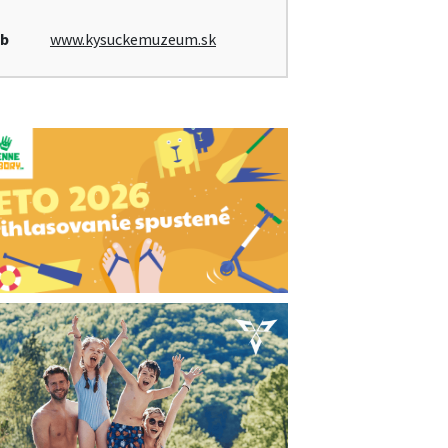
b
www.kysuckemuzeum.sk