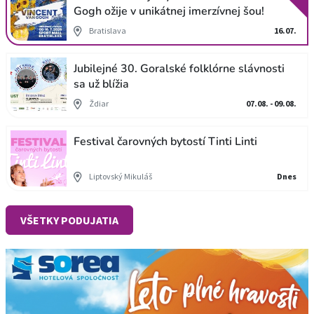
Gogh ožije v unikátnej imerzívnej šou!
Bratislava
16.07.
Jubilejné 30. Goralské folklórne slávnosti
sa už blížia
Ždiar
07.08. - 09.08.
Festival čarovných bytostí Tinti Linti
Liptovský Mikuláš
Dnes
VŠETKY PODUJATIA