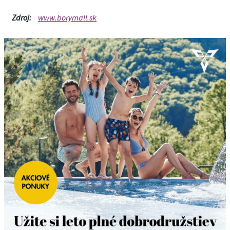
Zdroj:
www.borymall.sk