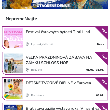
Nepremeškajte
TOP
Festival čarovných bytostí Tinti Linti
Liptovský Mikuláš
Dnes
TOP
VEĽKÁ PRÁZDNINOVÁ ZÁBAVA NA
ZÁMKU SCHLOSS HOF
Rakúsko
01.08. - 31.08.
TOP
DETSKÉ TVORIVÉ DIELNE v Eurovea
Bratislava
06.08.
TOP
Bratislava zažije výstavu roka: Vincent van