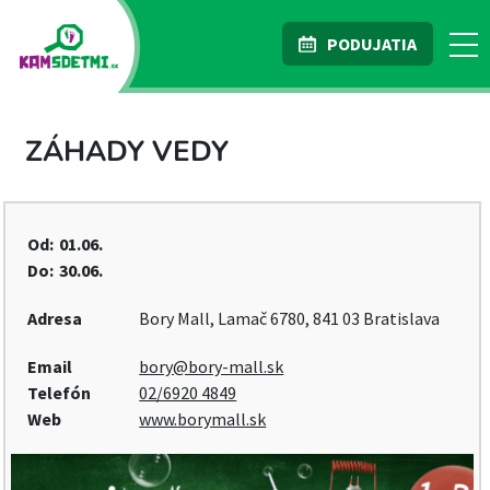
PODUJATIA
ZÁHADY VEDY
Od:
01.06.
Do:
30.06.
Adresa
Bory Mall, Lamač 6780, 841 03 Bratislava
Email
bory@bory-mall.sk
Telefón
02/6920 4849
Web
www.borymall.sk