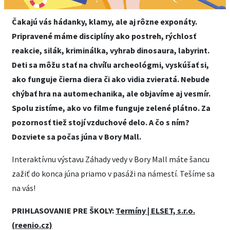
Čakajú vás hádanky, klamy, ale aj rôzne exponáty.
Pripravené máme disciplíny ako postreh, rýchlosť
reakcie, silák, kriminálka, vyhrab dinosaura, labyrint.
Deti sa môžu stať na chvíľu archeológmi, vyskúšať si,
ako funguje čierna diera či ako vidia zvieratá. Nebude
chýbať hra na automechanika, ale objavíme aj vesmír.
Spolu zistíme, ako vo filme funguje zelené plátno. Za
pozornosť tiež stojí vzduchové delo. A čo s ním?
Dozviete sa počas júna v Bory Mall.
Interaktívnu výstavu Záhady vedy v Bory Mall máte šancu
zažiť do konca júna priamo v pasáži na námestí. Tešíme sa
na vás!
PRIHLASOVANIE PRE ŠKOLY:
Termíny | ELSET, s.r.o.
(reenio.cz)