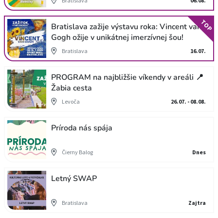
Bratislava
06.08.
TOP
Bratislava zažije výstavu roka: Vincent van
Gogh ožije v unikátnej imerzívnej šou!
Bratislava
16.07.
PROGRAM na najbližšie víkendy v areáli 📍
Žabia cesta
Levoča
26.07. - 08.08.
Príroda nás spája
Čierny Balog
Dnes
Letný SWAP
Bratislava
Zajtra