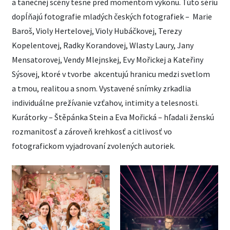
a tanečnej scény tesne pred momentom výkonu. Túto sériu
dopĺňajú fotografie mladých českých fotografiek – Marie
Baroš, Violy Hertelovej, Violy Hubáčkovej, Terezy
Kopelentovej, Radky Korandovej, Wlasty Laury, Jany
Mensatorovej, Vendy Mlejnskej, Evy Mořickej a Kateřiny
Sýsovej, ktoré v tvorbe akcentujú hranicu medzi svetlom
a tmou, realitou a snom. Vystavené snímky zrkadlia
individuálne prežívanie vzťahov, intimity a telesnosti.
Kurátorky – Štěpánka Stein a Eva Mořická – hľadali ženskú
rozmanitosť a zároveň krehkosť a citlivosť vo
fotografickom vyjadrovaní zvolených autoriek.