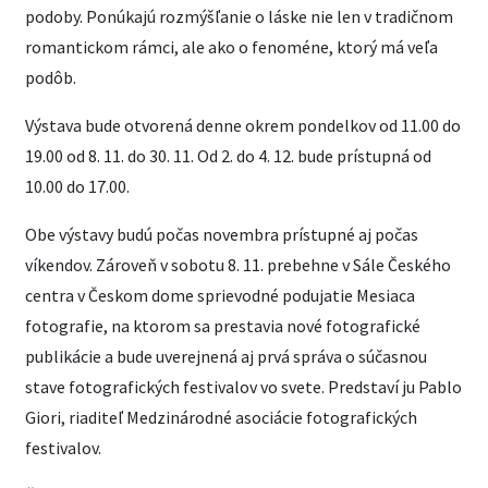
podoby. Ponúkajú rozmýšľanie o láske nie len v tradičnom
romantickom rámci, ale ako o fenoméne, ktorý má veľa
podôb.
Výstava bude otvorená denne okrem pondelkov od 11.00 do
19.00 od 8. 11. do 30. 11. Od 2. do 4. 12. bude prístupná od
10.00 do 17.00.
Obe výstavy budú počas novembra prístupné aj počas
víkendov. Zároveň v sobotu 8. 11. prebehne v Sále Českého
centra v Českom dome sprievodné podujatie Mesiaca
fotografie, na ktorom sa prestavia nové fotografické
publikácie a bude uverejnená aj prvá správa o súčasnou
stave fotografických festivalov vo svete. Predstaví ju Pablo
Giori, riaditeľ Medzinárodné asociácie fotografických
festivalov.