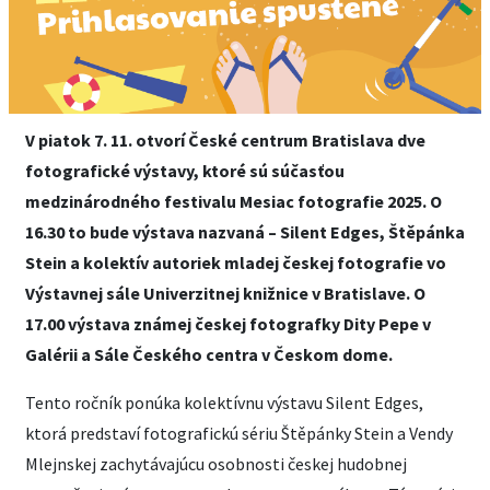
V piatok 7. 11. otvorí České centrum Bratislava dve
fotografické výstavy, ktoré sú súčasťou
medzinárodného festivalu Mesiac fotografie 2025. O
16.30 to bude výstava nazvaná – Silent Edges, Štěpánka
Stein a kolektív autoriek mladej českej fotografie vo
Výstavnej sále Univerzitnej knižnice v Bratislave. O
17.00 výstava známej českej fotografky Dity Pepe v
Galérii a Sále Českého centra v Českom dome.
Tento ročník ponúka kolektívnu výstavu Silent Edges,
ktorá predstaví fotografickú sériu Štěpánky Stein a Vendy
Mlejnskej zachytávajúcu osobnosti českej hudobnej