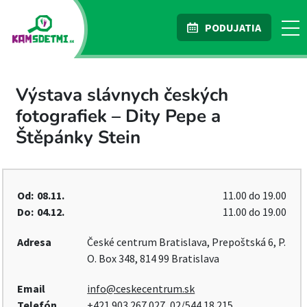
PODUJATIA
Výstava slávnych českých
fotografiek – Dity Pepe a
Štěpánky Stein
Od:
08.11.
11.00 do 19.00
Do:
04.12.
11.00 do 19.00
Adresa
České centrum Bratislava, Prepoštská 6, P.
O. Box 348, 814 99 Bratislava
Email
info@ceskecentrum.sk
Telefón
+421 903 267 027, 02/544 18 215