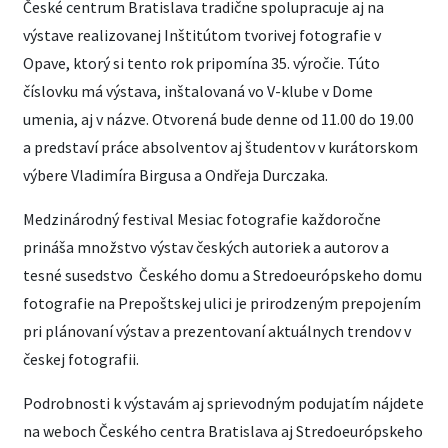
České centrum Bratislava tradične spolupracuje aj na
výstave realizovanej Inštitútom tvorivej fotografie v
Opave, ktorý si tento rok pripomína 35. výročie. Túto
číslovku má výstava, inštalovaná vo V-klube v Dome
umenia, aj v názve. Otvorená bude denne od 11.00 do 19.00
a predstaví práce absolventov aj študentov v kurátorskom
výbere Vladimíra Birgusa a Ondřeja Durczaka.
Medzinárodný festival Mesiac fotografie každoročne
prináša množstvo výstav českých autoriek a autorov a
tesné susedstvo Českého domu a Stredoeurópskeho domu
fotografie na Prepoštskej ulici je prirodzeným prepojením
pri plánovaní výstav a prezentovaní aktuálnych trendov v
českej fotografii.
Podrobnosti k výstavám aj sprievodným podujatím nájdete
na weboch Českého centra Bratislava aj Stredoeurópskeho