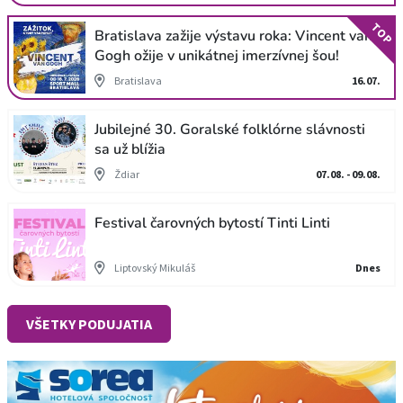
TOP
Bratislava zažije výstavu roka: Vincent van
Gogh ožije v unikátnej imerzívnej šou!
Bratislava
16.07.
Jubilejné 30. Goralské folklórne slávnosti
sa už blížia
Ždiar
07.08. - 09.08.
Festival čarovných bytostí Tinti Linti
Liptovský Mikuláš
Dnes
VŠETKY PODUJATIA