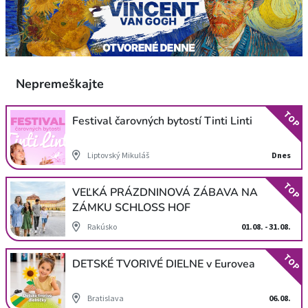
Nepremeškajte
TOP
Festival čarovných bytostí Tinti Linti
Liptovský Mikuláš
Dnes
TOP
VEĽKÁ PRÁZDNINOVÁ ZÁBAVA NA
ZÁMKU SCHLOSS HOF
Rakúsko
01.08. - 31.08.
TOP
DETSKÉ TVORIVÉ DIELNE v Eurovea
Bratislava
06.08.