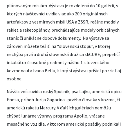
plánovaným misiám. Výstava je rozdelená do 10 galérií, v
ktorých návštevníci uvidia viac ako 200 originálnych
artefaktov z vesmírnych misií USA a ZSSR, reálne modely
rakiet a raketoplánov, prechádzajúce modely orbitálnych
staníc či unikátne dobové dokumenty.
Na výstave
sa
zároveň môžete tešiť na “slovenskú stopu”, v ktorej
nechýba prvá a druhá slovenská družica skCUBE, prepeličí
inkubátor či osobné predmety nášho 1. slovenského
kozmonauta Ivana Bellu, ktorý si výstavu prišiel pozrieť aj
osobne.
Návštevníci uvidia ruský Sputnik, psa Lajku, americkú opicu
Enosa, príbeh Jurija Gagarina -prvého človeka v kozme, či
americkú raketu Mercury. V ďalších galériach nemôžu
chýbať lunárne výpravy programu Apollo, vrátane
mesačného vozidla, v ktorom americké posádky podnikali