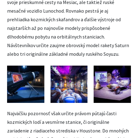
svoje prieskumné cesty na Mesiac, ale taktiež ruské
mesačné vozidlo Lunochod. Rovnako pestrá je aj
prehliadka kozmických skafandrov a ďalšie výstroje od
najstarších až po najnovšie modely prispôsobené
dlhodobému pobytu na orbitálnych staniciach.
Návštevníkov určite zaujme obrovský model rakety Saturn
alebo tri originálne základné moduly ruského Soyuzu.
Najväčšiu pozornosť však určite právom pútajú časti
kozmických lodí a vesmírne stanice, či originálne
zariadenie z riadiaceho strediska v Houstone. Do mnohých