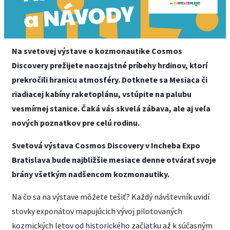
Na svetovej výstave o kozmonautike Cosmos
Discovery prežijete naozajstné príbehy hrdinov, ktorí
prekročili hranicu atmosféry. Dotknete sa Mesiaca či
riadiacej kabíny raketoplánu, vstúpite na palubu
vesmírnej stanice. Čaká vás skvelá zábava, ale aj veľa
nových poznatkov pre celú rodinu.
Svetová výstava Cosmos Discovery v Incheba Expo
Bratislava bude najbližšie mesiace denne otvárať svoje
brány všetkým nadšencom kozmonautiky.
Na čo sa na výstave môžete tešiť? Každý návštevník uvidí
stovky exponátov mapujúcich vývoj pilotovaných
kozmických letov od historického začiatku až k súčasným