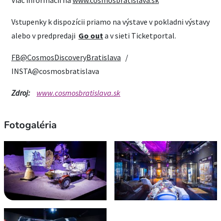
Vstupenky k dispozícii priamo na výstave v pokladni výstavy
alebo v predpredaji
Go out
a v sieti Ticketportal.
FB@CosmosDiscoveryBratislava
/
INSTA@cosmosbratislava
Zdroj:
www.cosmosbratislava.sk
Fotogaléria