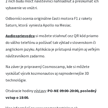
z nich budú môcť návštevníci nahliadnuť a preskúmať ich
vybavenie vo vnútri.
Odborníci ocenia originálne časti motora F1 z rakety
Saturn, ktorá vyniesla Apollo na Mesiac.
Audiosprievodcu
si možete stiahnuť cez QR kód priamo
do vášho telefónu a počúvať tak výklad v slovenskom či
anglickom jazyku. Aplikácia je prístupná malým aj veľkým
návštevníkom zadarmo.
Na záver je pripravený Cosmoscamp, kde si môžete
vyskúšať výcvik kozmonautov aj najmodernejšie 3D
technológie.
Otváracie hodiny
výstavy
:
PO-NE 09:00-20:00, posledný
vstup o 18:00.
Viac informácií na
www.cosmosbratislava.sk