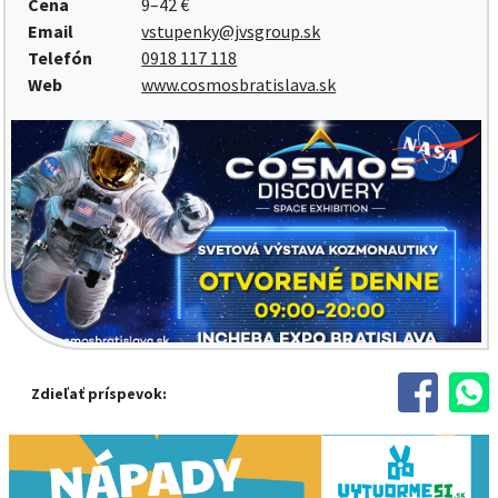
Cena
9–42 €
Email
vstupenky@jvsgroup.sk
Telefón
0918 117 118
Web
www.cosmosbratislava.sk
Zdieľať príspevok: