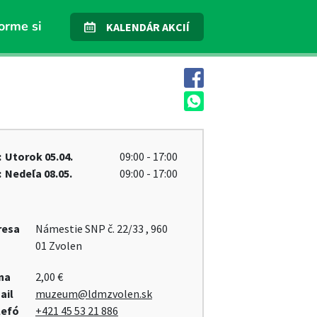
orme si
KALENDÁR AKCIÍ
:
Utorok
05.04.
09:00 - 17:00
:
Nedeľa
08.05.
09:00 - 17:00
resa
Námestie SNP č. 22/33 , 960
01 Zvolen
na
2,00 €
ail
muzeum@ldmzvolen.sk
lefó
+421 45 53 21 886