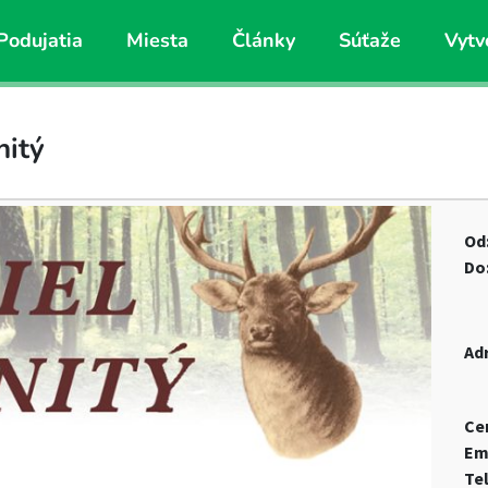
Podujatia
Miesta
Články
Súťaže
Vytv
nitý
Od
Do
Ad
Ce
Em
Te