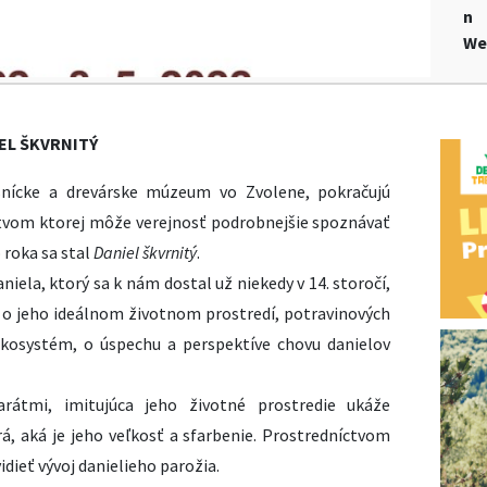
n
We
IEL ŠKVRNITÝ
Lesnícke a drevárske múzeum vo Zvolene, pokračujú
íctvom ktorej môže verejnosť podrobnejšie spoznávať
 roka sa stal
Daniel škvrnitý
.
niela, ktorý sa k nám dostal už niekedy v 14. storočí,
, o jeho ideálnom životnom prostredí, potravinových
ekosystém, o úspechu a perspektíve chovu danielov
rátmi, imitujúca jeho životné prostredie ukáže
rá, aká je jeho veľkosť a sfarbenie. Prostredníctvom
dieť vývoj danielieho parožia.