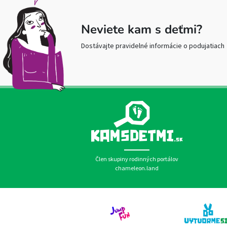
Neviete kam s deťmi?
Dostávajte pravidelné informácie o podujatiach
Člen skupiny rodinných portálov
chameleon.land