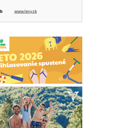
b
www.lesy.sk