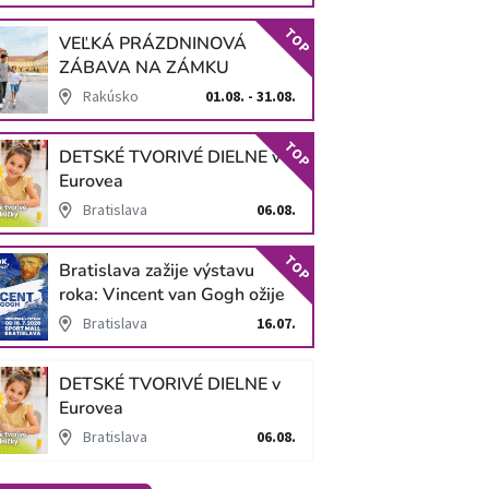
TOP
VEĽKÁ PRÁZDNINOVÁ
ZÁBAVA NA ZÁMKU
SCHLOSS HOF
Rakúsko
01.08. - 31.08.
TOP
DETSKÉ TVORIVÉ DIELNE v
Eurovea
Bratislava
06.08.
TOP
Bratislava zažije výstavu
roka: Vincent van Gogh ožije
v unikátnej imerzívnej šou!
Bratislava
16.07.
DETSKÉ TVORIVÉ DIELNE v
Eurovea
Bratislava
06.08.