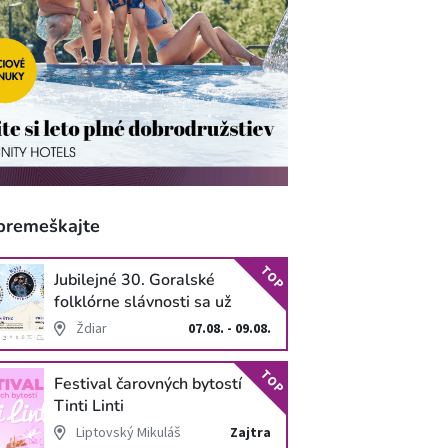
premeškajte
TOP
Jubilejné 30. Goralské
folklórne slávnosti sa už
blížia
Ždiar
07.08. - 09.08.
TOP
Festival čarovných bytostí
Tinti Linti
Liptovský Mikuláš
Zajtra