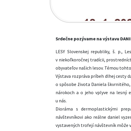
Srdečne pozývame na výstavu DAN
LESY Slovenskej republiky, š. p., 
v niekoľkoročnej tradícii, prostredn
obyvateľov našich lesov. Témou tohto
Výstava rozpráva príbeh dlhej cesty da
o spôsobe života Daniela škvrnitého
nárokoch a o jeho vplyve na lesný 
u nás.
Dioráma s dermoplastickými prepa
návštevníkovi ako reálne daniel vyze
vystavených trofejí návštevník môže vi