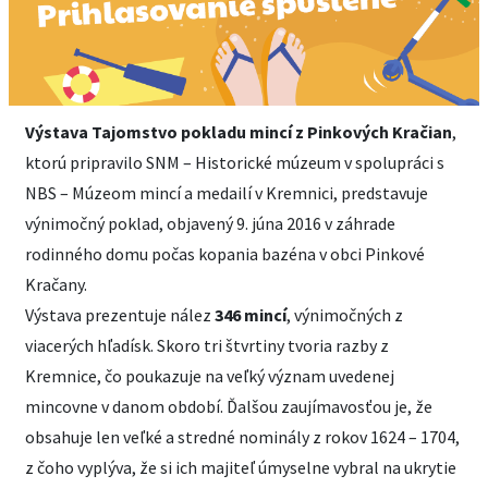
Výstava Tajomstvo pokladu mincí z Pinkových Kračian
,
ktorú pripravilo SNM – Historické múzeum v spolupráci s
NBS – Múzeom mincí a medailí v Kremnici, predstavuje
výnimočný poklad, objavený 9. júna 2016 v záhrade
rodinného domu počas kopania bazéna v obci Pinkové
Kračany.
Výstava prezentuje nález
346 mincí
, výnimočných z
viacerých hľadísk. Skoro tri štvrtiny tvoria razby z
Kremnice, čo poukazuje na veľký význam uvedenej
mincovne v danom období. Ďalšou zaujímavosťou je, že
obsahuje len veľké a stredné nominály z rokov 1624 – 1704,
z čoho vyplýva, že si ich majiteľ úmyselne vybral na ukrytie