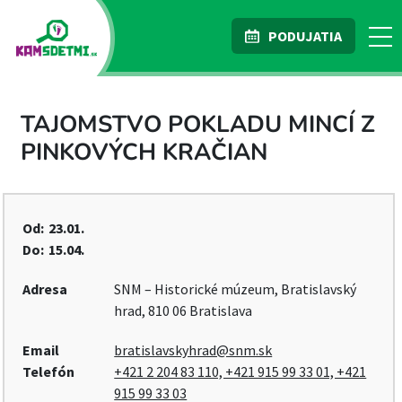
PODUJATIA
TAJOMSTVO POKLADU MINCÍ Z
PINKOVÝCH KRAČIAN
Od:
23.01.
Do:
15.04.
Adresa
SNM – Historické múzeum, Bratislavský
hrad, 810 06 Bratislava
Email
bratislavskyhrad@snm.sk
Telefón
+421 2 204 83 110, +421 915 99 33 01, +421
915 99 33 03