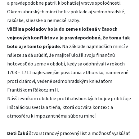
a pravdepodobne patril k bohatšej vrstve spoločnosti.
Okrem uhorských mincí boli v poklade aj sedmohradské,
rakúske, sliezske a nemecké razby.
Väčšina pokladov bola do zeme uložená v časoch
vojnových konfliktov a je pravdepodobné, že tomu tak
bolo aj v tomto prípade.
Na základe najmladších mincí v
náleze sa dá usúdiť, že majiteľ uložil svoju finančnú
hotovosť do zeme v období, kedy sa odohrávali v rokoch
1703 – 1711 najkrvavejšie povstania v Uhorsku, namierené
proti cisárovi, vedené sedmohradským kniežaťom
Františkom Rákoczim II.
Návštevníkom obdobie protihabsburských bojov približuje
inštaláciou svetla a tieňa, ktorá dotvára kontext a
atmosféru k impozantnému súboru mincí.
Deti čaká
štvorstranový pracovný list a možnosť vyskúšať