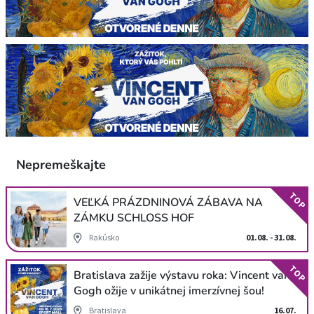
Nepremeškajte
TOP
VEĽKÁ PRÁZDNINOVÁ ZÁBAVA NA
ZÁMKU SCHLOSS HOF
Rakúsko
01.08. - 31.08.
TOP
Bratislava zažije výstavu roka: Vincent van
Gogh ožije v unikátnej imerzívnej šou!
Bratislava
16.07.