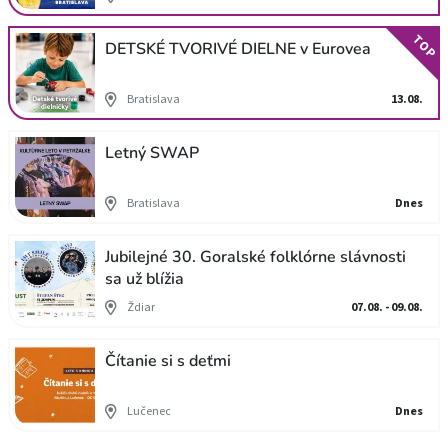
TOP
DETSKÉ TVORIVÉ DIELNE v Eurovea
Bratislava
13.08.
Letný SWAP
Bratislava
Dnes
Jubilejné 30. Goralské folklórne slávnosti
sa už blížia
Ždiar
07.08. - 09.08.
Čítanie si s deťmi
Lučenec
Dnes