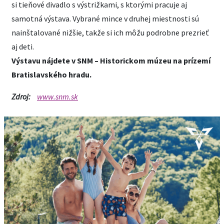
si tieňové divadlo s výstrižkami, s ktorými pracuje aj
samotná výstava. Vybrané mince v druhej miestnosti sú
nainštalované nižšie, takže si ich môžu podrobne prezrieť
aj deti.
Výstavu nájdete v SNM – Historickom múzeu na prízemí
Bratislavského hradu.
Zdroj:
www.snm.sk