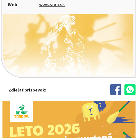
Web
www.snm.sk
Zdieľať príspevok: