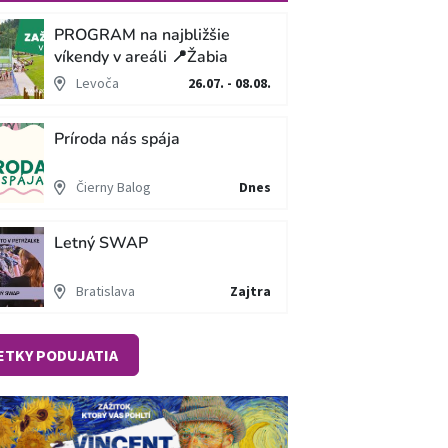
PROGRAM na najbližšie
víkendy v areáli 📍Žabia
cesta
Levoča
26.07. - 08.08.
Príroda nás spája
Čierny Balog
Dnes
Letný SWAP
Bratislava
Zajtra
ETKY PODUJATIA