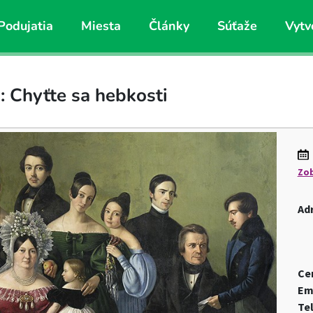
Podujatia
Miesta
Články
Súťaže
Vytv
: Chyťte sa hebkosti
Zob
Ad
Ce
Em
Te