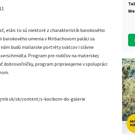
Te
11
We
ť, elán: to sú niektoré z charakteristík barokového
ii barokového umenia v Mirbachovom paláci sa
 nám budú maliarske portréty svätcov i slávne
sserschmidta. Program pre rodičov na materskej
ť dobrovoľníčky, program pripravujeme v spolupráci
trom.
gmb.sk/sk/content/s-kocikom-do-galerie