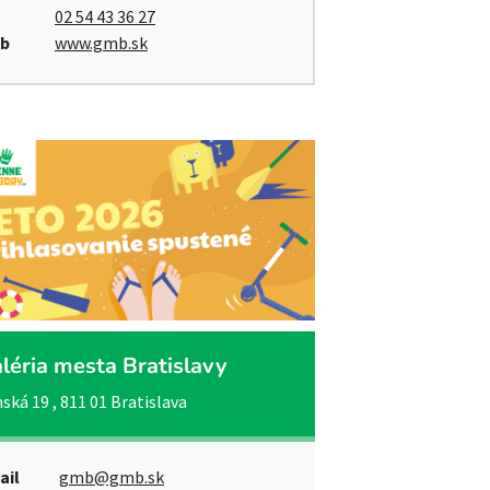
02 54 43 36 27
b
www.gmb.sk
léria mesta Bratislavy
ská 19 , 811 01 Bratislava
ail
gmb@gmb.sk