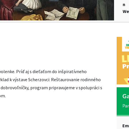
n
We
olenke. Príď aj s dieťaťom do inšpiratívneho
ýklad k výstave Scherzovci: Reštaurovanie rodinného
 dobrovoľníčky, program pripravujeme v spolupráci s
Ga
om.
Pan
Em