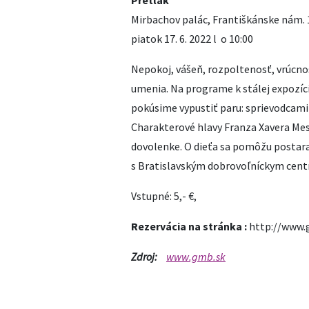
Pretlak
Mirbachov palác, Františkánske nám. 
piatok 17. 6. 2022 l o 10:00
Nepokoj, vášeň, rozpoltenosť, vrúcnos
umenia. Na programe k stálej expozíc
pokúsime vypustiť paru: sprievodcami
Charakterové hlavy Franza Xavera Me
dovolenke. O dieťa sa pomôžu postara
s Bratislavským dobrovoľníckym cen
Vstupné: 5,- €,
Rezervácia na stránka :
http://www.
Zdroj:
www.gmb.sk