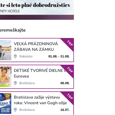
premeškajte
TOP
VEĽKÁ PRÁZDNINOVÁ
ZÁBAVA NA ZÁMKU
SCHLOSS HOF
Rakúsko
01.08. - 31.08.
TOP
DETSKÉ TVORIVÉ DIELNE v
Eurovea
Bratislava
06.08.
TOP
Bratislava zažije výstavu
roka: Vincent van Gogh ožije
v unikátnej imerzívnej šou!
Bratislava
16.07.