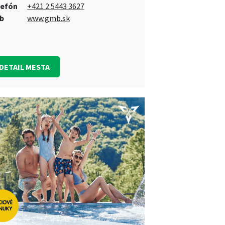
lefón
+421 2 5443 3627
b
www.gmb.sk
DETAIL MESTA