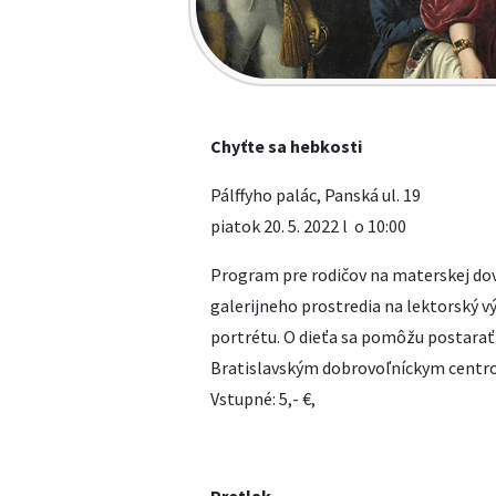
Chyťte sa hebkosti
Pálffyho palác, Panská ul. 19
piatok 20. 5. 2022 l o 10:00
Program pre rodičov na materskej dov
galerijneho prostredia na lektorský v
portrétu. O dieťa sa pomôžu postarať
Bratislavským dobrovoľníckym centr
Vstupné: 5,- €,