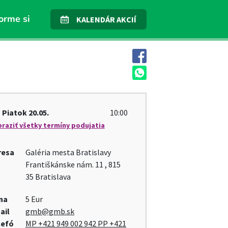
orme si
KALENDÁR AKCIÍ
Piatok
20.05.
10:00
raziť všetky termíny podujatia
resa
Galéria mesta Bratislavy
Františkánske nám. 11 , 815
35 Bratislava
na
5 Eur
ail
gmb@gmb.sk
lefó
MP +421 949 002 942 PP +421