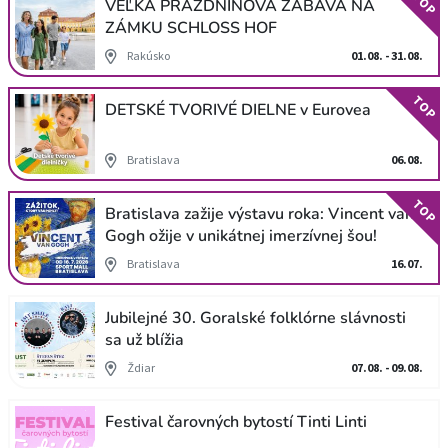
TOP
VEĽKÁ PRÁZDNINOVÁ ZÁBAVA NA
ZÁMKU SCHLOSS HOF
Rakúsko
01.08. - 31.08.
TOP
DETSKÉ TVORIVÉ DIELNE v Eurovea
Bratislava
06.08.
TOP
Bratislava zažije výstavu roka: Vincent van
Gogh ožije v unikátnej imerzívnej šou!
Bratislava
16.07.
Jubilejné 30. Goralské folklórne slávnosti
sa už blížia
Ždiar
07.08. - 09.08.
Festival čarovných bytostí Tinti Linti