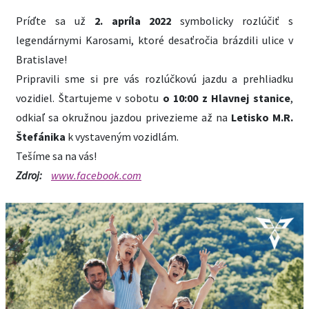
Príďte sa už
2. apríla 2022
symbolicky rozlúčiť s
legendárnymi Karosami, ktoré desaťročia brázdili ulice v
Bratislave!
Pripravili sme si pre vás rozlúčkovú jazdu a prehliadku
vozidiel. Štartujeme v sobotu
o 10:00 z Hlavnej stanice
,
odkiaľ sa okružnou jazdou privezieme až na
Letisko M.R.
Štefánika
k vystaveným vozidlám.
Tešíme sa na vás!
Zdroj:
www.facebook.com