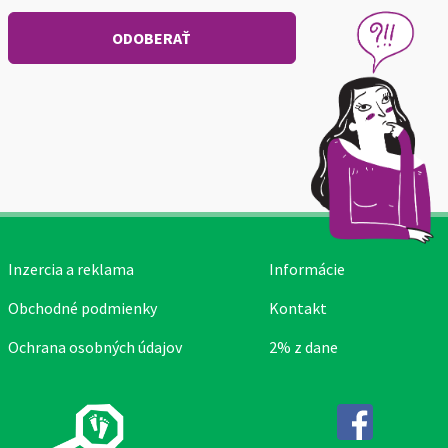
Inzercia a reklama
Informácie
Obchodné podmienky
Kontakt
Ochrana osobných údajov
2% z dane
Facebook