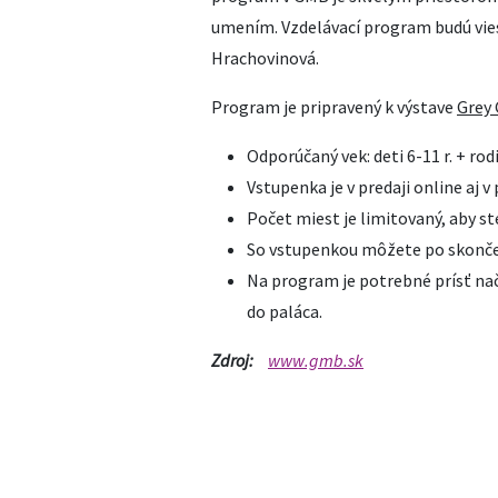
umením. Vzdelávací program budú vie
Hrachovinová.
Program je pripravený k výstave
Grey 
Odporúčaný vek: deti 6-11 r. + rod
Vstupenka je v predaji online aj 
Počet miest je limitovaný, aby st
So vstupenkou môžete po skončení
Na program je potrebné prísť nač
do paláca.
Zdroj:
www.gmb.sk