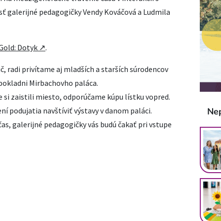
sť galerijné pedagogičky Vendy Kováčová a Ludmila
Gold: Dotyk ↗
.
ič, radi privítame aj mladších a starších súrodencov
v pokladni Mirbachovho paláca.
e si zaistili miesto, odporúčame kúpu lístku vopred.
Ne
 podujatia navštíviť výstavy v danom paláci.
as, galerijné pedagogičky vás budú čakať pri vstupe