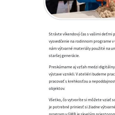
Strávte víkendový čas s vašimi deťmi
vysvedčenie na rodinnom programe v G
nám výtvarné materiály použité na u
staršej generácie.
Preskúmame aj vzťah medzi digitálny
výstave vznikli. V ateliéri budeme pra
pracovať s krehkosťou a nepoddajnos
objektov.
Všetko, čo vytvoríte si môžete vziať
je potrebné priniesť si žiadne výtva
program v GMB je skvelým priestorom 