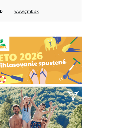
b
www.gmb.sk