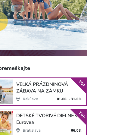
premeškajte
TOP
VEĽKÁ PRÁZDNINOVÁ
ZÁBAVA NA ZÁMKU
SCHLOSS HOF
Rakúsko
01.08. - 31.08.
TOP
DETSKÉ TVORIVÉ DIELNE v
Eurovea
Bratislava
06.08.