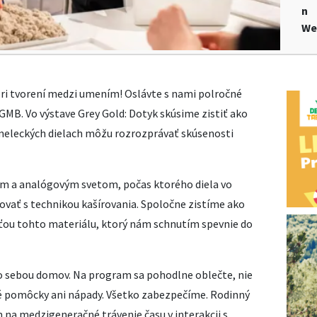
n
We
 pri tvorení medzi umením! Oslávte s nami polročné
MB. Vo výstave Grey Gold: Dotyk skúsime zistiť ako
meleckých dielach môžu rozrozprávať skúsenosti
m a analógovým svetom, počas ktorého diela vo
covať s technikou kašírovania. Spoločne zistíme ako
ťou tohto materiálu, ktorý nám schnutím spevnie do
 so sebou domov. Na program sa pohodlne oblečte, nie
rné pomôcky ani nápady. Všetko zabezpečíme. Rodinný
na medzigeneračné trávenie času v interakcii s