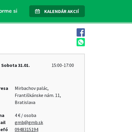
orme si
KALENDÁR AKCIÍ
Sobota
31.01.
15:00-17:00
resa
Mirbachov palác,
Františkánske nám. 11,
Bratislava
na
4 € / osoba
ail
gmb@gmb.sk
lefó
0948315194