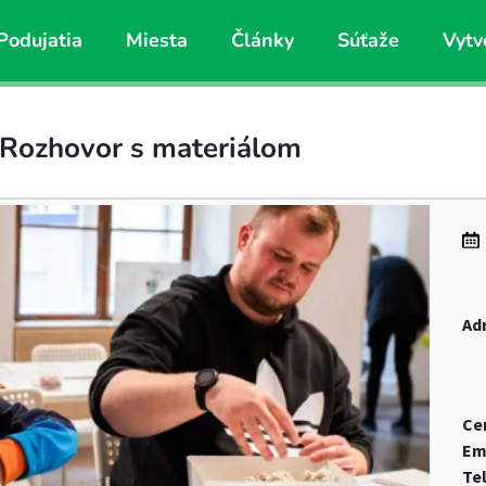
Podujatia
Miesta
Články
Súťaže
Vytv
 Rozhovor s materiálom
Ad
Ce
Em
Te