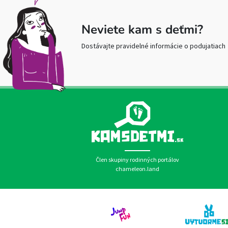
Neviete kam s deťmi?
Dostávajte pravidelné informácie o podujatiach
Člen skupiny rodinných portálov
chameleon.land