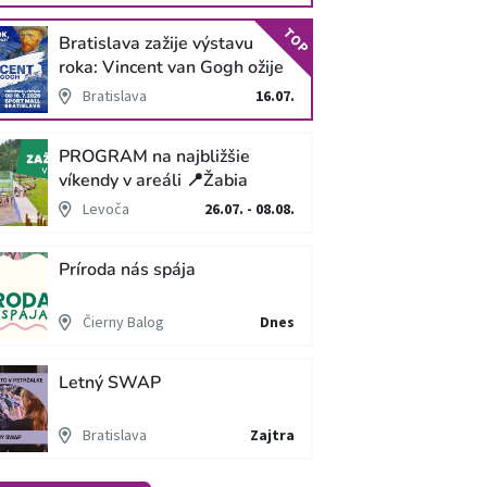
TOP
Bratislava zažije výstavu
roka: Vincent van Gogh ožije
v unikátnej imerzívnej šou!
Bratislava
16.07.
PROGRAM na najbližšie
víkendy v areáli 📍Žabia
cesta
Levoča
26.07. - 08.08.
Príroda nás spája
Čierny Balog
Dnes
Letný SWAP
Bratislava
Zajtra