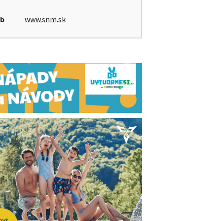
b
www.snm.sk