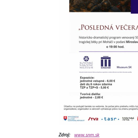
Zdroj:
www.snm.sk