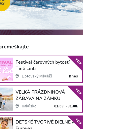
premeškajte
TOP
Festival čarovných bytostí
Tinti Linti
Liptovský Mikuláš
Dnes
TOP
VEĽKÁ PRÁZDNINOVÁ
ZÁBAVA NA ZÁMKU
SCHLOSS HOF
Rakúsko
01.08. - 31.08.
TOP
DETSKÉ TVORIVÉ DIELNE v
Eurovea