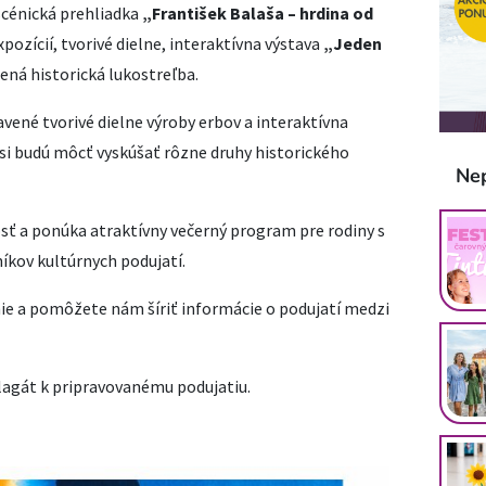
scénická prehliadka
„František Balaša – hrdina od
ozícií, tvorivé dielne, interaktívna výstava
„Jeden
ená historická lukostreľba.
vené tvorivé dielne výroby erbov a interaktívna
 si budú môcť vyskúšať rôzne druhy historického
Ne
osť a ponúka atraktívny večerný program pre rodiny s
níkov kultúrnych podujatí.
ie a pomôžete nám šíriť informácie o podujatí medzi
plagát k pripravovanému podujatiu.