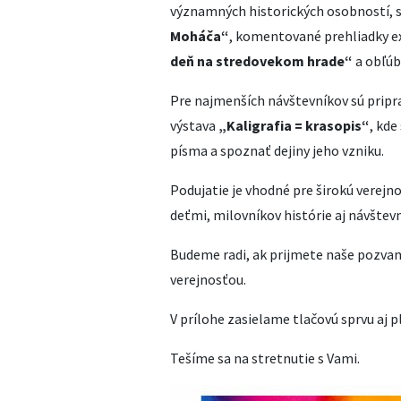
významných historických osobností, 
Moháča“
, komentované prehliadky exp
deň na stredovekom hrade“
a obľúb
Pre najmenších návštevníkov sú pripra
výstava
„Kaligrafia = krasopis“
, kde
písma a spoznať dejiny jeho vzniku.
Podujatie je vhodné pre širokú verejn
deťmi, milovníkov histórie aj návštev
Budeme radi, ak prijmete naše pozvan
verejnosťou.
V prílohe zasielame tlačovú sprvu aj 
Tešíme sa na stretnutie s Vami.