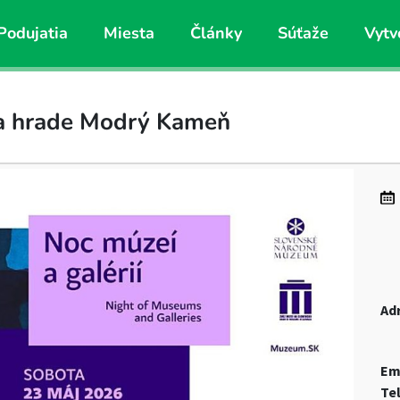
Podujatia
Miesta
Články
Súťaže
Vytv
na hrade Modrý Kameň
Ad
Em
Te