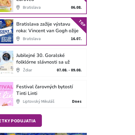
Bratislava
06.08.
TOP
Bratislava zažije výstavu
roka: Vincent van Gogh ožije
v unikátnej imerzívnej šou!
Bratislava
16.07.
Jubilejné 30. Goralské
folklórne slávnosti sa už
blížia
Ždiar
07.08. - 09.08.
Festival čarovných bytostí
Tinti Linti
Liptovský Mikuláš
Dnes
ETKY PODUJATIA