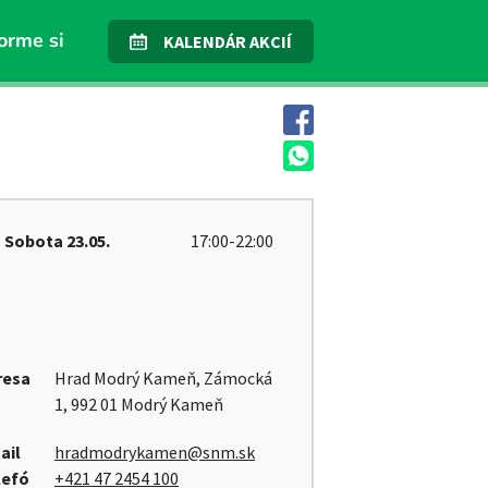
orme si
KALENDÁR AKCIÍ
Sobota
23.05.
17:00-22:00
resa
Hrad Modrý Kameň, Zámocká
1, 992 01 Modrý Kameň
ail
hradmodrykamen@snm.sk
lefó
+421 47 2454 100