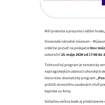
Milí priatelia a priaznivci nášho hradu,
Slovenské národné múzeum – Múzeum b
srdečne pozvať na podujatie
Noc múze
uskutoční
23. mája 2026 od 17:00 do 
Tohtoročný program je tematicky ve
najtragickejších udalostí uhorských de
historicko-dramatický program
„Pos
priblíži atmosféru osudových chvíľ pr
kaplnke sv. Anny.
Súčasťou večera bude aj predstavenie