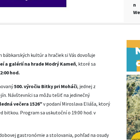
n
We
ábkarských kultúr a hračiek si Vás dovoľuje
í a galérií na hrade Modrý Kameň
, ktoré sa
22:00 hod.
novaný
500. výročiu Bitky pri Moháči
, jednej z
jín. Návštevníci sa môžu tešiť na jedinečný
ledná večera 1526″
v podaní Miroslava Eliáša, ktorý
ed bitkou. Program sa uskutoční o 19:00 hod. v
 dobovej gastronómie a stolovania, pohľad na osudy