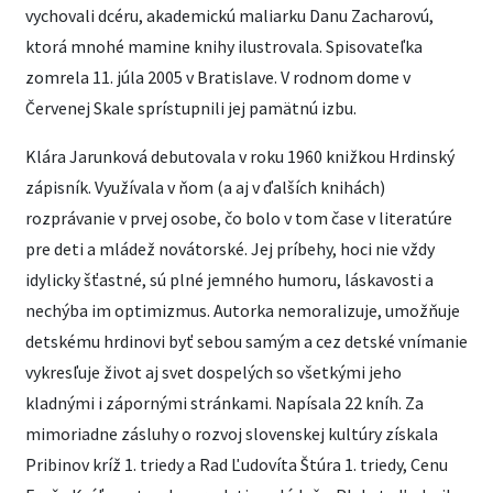
vychovali dcéru, akademickú maliarku Danu Zacharovú,
ktorá mnohé mamine knihy ilustrovala. Spisovateľka
zomrela 11. júla 2005 v Bratislave. V rodnom dome v
Červenej Skale sprístupnili jej pamätnú izbu.
Klára Jarunková debutovala v roku 1960 knižkou Hrdinský
zápisník. Využívala v ňom (a aj v ďalších knihách)
rozprávanie v prvej osobe, čo bolo v tom čase v literatúre
pre deti a mládež novátorské. Jej príbehy, hoci nie vždy
idylicky šťastné, sú plné jemného humoru, láskavosti a
nechýba im optimizmus. Autorka nemoralizuje, umožňuje
detskému hrdinovi byť sebou samým a cez detské vnímanie
vykresľuje život aj svet dospelých so všetkými jeho
kladnými i zápornými stránkami. Napísala 22 kníh. Za
mimoriadne zásluhy o rozvoj slovenskej kultúry získala
Pribinov kríž 1. triedy a Rad Ľudovíta Štúra 1. triedy, Cenu