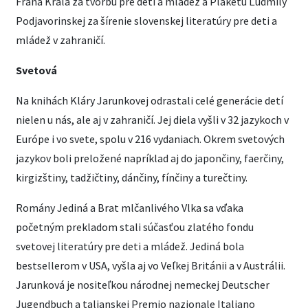
Fraňa Kráľa za tvorbu pre deti a mládež a Plaketu Ľudmily
Podjavorinskej za šírenie slovenskej literatúry pre deti a
mládež v zahraničí.
Svetová
Na knihách Kláry Jarunkovej odrastali celé generácie detí
nielen u nás, ale aj v zahraničí. Jej diela vyšli v 32 jazykoch v
Európe i vo svete, spolu v 216 vydaniach. Okrem svetových
jazykov boli preložené napríklad aj do japončiny, faerčiny,
kirgizštiny, tadžičtiny, dánčiny, fínčiny a turečtiny.
Romány Jediná a Brat mlčanlivého Vlka sa vďaka
početným prekladom stali súčasťou zlatého fondu
svetovej literatúry pre deti a mládež. Jediná bola
bestsellerom v USA, vyšla aj vo Veľkej Británii a v Austrálii.
Jarunková je nositeľkou národnej nemeckej Deutscher
Jugendbuch a talianskej Premio nazionale Italiano