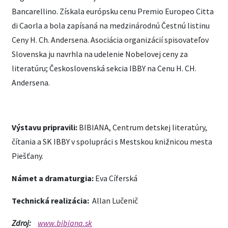
Bancarellino. Získala európsku cenu Premio Europeo Citta
di Caorla a bola zapísaná na medzinárodnú Čestnú listinu
Ceny H. Ch. Andersena. Asociácia organizácií spisovateľov
Slovenska ju navrhla na udelenie Nobelovej ceny za
literatúru; Československá sekcia IBBY na Cenu H. CH.
Andersena.
Výstavu pripravili:
BIBIANA, Centrum detskej literatúry,
čítania a SK IBBY v spolupráci s Mestskou knižnicou mesta
Piešťany.
Námet a dramaturgia:
Eva Cíferská
Technická realizácia:
Allan Lučenič
Zdroj:
www.bibiana.sk