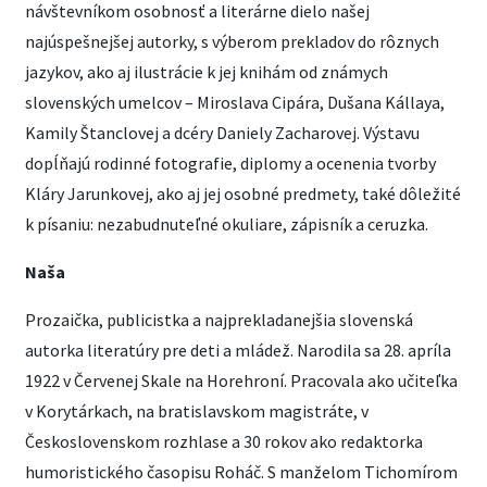
návštevníkom osobnosť a literárne dielo našej
najúspešnejšej autorky, s výberom prekladov do rôznych
jazykov, ako aj ilustrácie k jej knihám od známych
slovenských umelcov – Miroslava Cipára, Dušana Kállaya,
Kamily Štanclovej a dcéry Daniely Zacharovej. Výstavu
dopĺňajú rodinné fotografie, diplomy a ocenenia tvorby
Kláry Jarunkovej, ako aj jej osobné predmety, také dôležité
k písaniu: nezabudnuteľné okuliare, zápisník a ceruzka.
Naša
Prozaička, publicistka a najprekladanejšia slovenská
autorka literatúry pre deti a mládež. Narodila sa 28. apríla
1922 v Červenej Skale na Horehroní. Pracovala ako učiteľka
v Korytárkach, na bratislavskom magistráte, v
Československom rozhlase a 30 rokov ako redaktorka
humoristického časopisu Roháč. S manželom Tichomírom