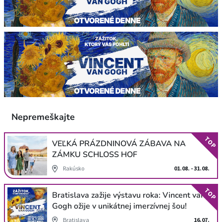
Nepremeškajte
TOP
VEĽKÁ PRÁZDNINOVÁ ZÁBAVA NA
ZÁMKU SCHLOSS HOF
Rakúsko
01.08. - 31.08.
TOP
Bratislava zažije výstavu roka: Vincent van
Gogh ožije v unikátnej imerzívnej šou!
Bratislava
16.07.