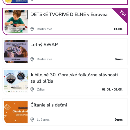
TOP
DETSKÉ TVORIVÉ DIELNE v Eurovea
Bratislava
13.08.
Letný SWAP
Bratislava
Dnes
Jubilejné 30. Goralské folklórne slávnosti
sa už blížia
Ždiar
07.08. - 09.08.
Čítanie si s deťmi
Lučenec
Dnes