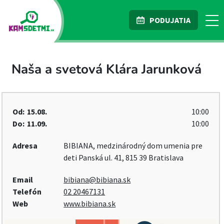
PODUJATIA
Naša a svetová Klára Jarunková
Od:
15.08.
10:00
Do:
11.09.
10:00
Adresa
BIBIANA, medzinárodný dom umenia pre
deti Panská ul. 41, 815 39 Bratislava
Email
bibiana@bibiana.sk
Telefón
02 20467131
Web
www.bibiana.sk