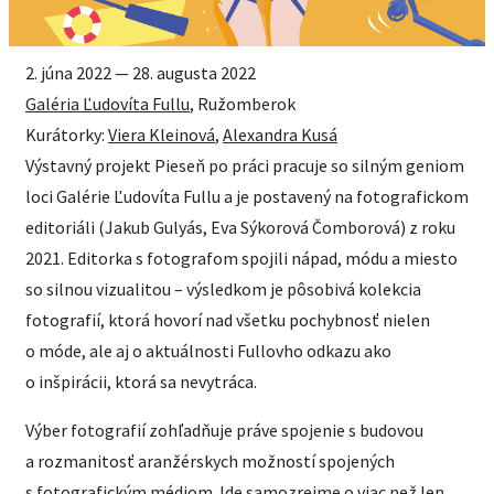
2. júna 2022 — 28. augusta 2022
Galéria Ľudovíta Fullu
, Ružomberok
Kurátorky:
Viera Kleinová
,
Alexandra Kusá
Výstavný projekt Pieseň po práci pracuje so silným geniom
loci Galérie Ľudovíta Fullu a je postavený na fotografickom
editoriáli (Jakub Gulyás, Eva Sýkorová Čomborová) z roku
2021. Editorka s fotografom spojili nápad, módu a miesto
so silnou vizualitou – výsledkom je pôsobivá kolekcia
fotografií, ktorá hovorí nad všetku pochybnosť nielen
o móde, ale aj o aktuálnosti Fullovho odkazu ako
o inšpirácii, ktorá sa nevytráca.
Výber fotografií zohľadňuje práve spojenie s budovou
a rozmanitosť aranžérskych možností spojených
s fotografickým médiom. Ide samozrejme o viac než len