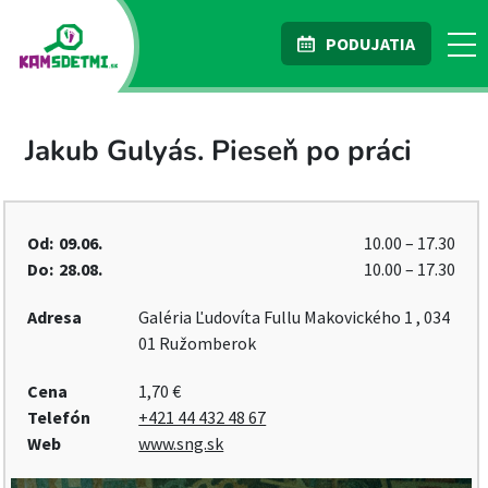
PODUJATIA
Jakub Gulyás. Pieseň po práci
Od:
09.06.
10.00 – 17.30
Do:
28.08.
10.00 – 17.30
Adresa
Galéria Ľudovíta Fullu Makovického 1 , 034
01 Ružomberok
Cena
1,70 €
Telefón
+421 44 432 48 67
Web
www.sng.sk