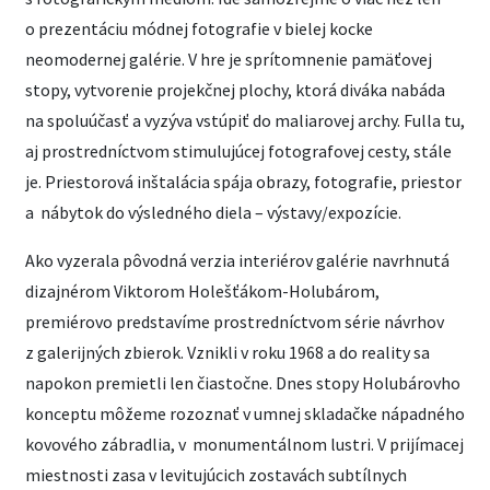
o prezentáciu módnej fotografie v bielej kocke
neomodernej galérie. V hre je sprítomnenie pamäťovej
stopy, vytvorenie projekčnej plochy, ktorá diváka nabáda
na spoluúčasť a vyzýva vstúpiť do maliarovej archy. Fulla tu,
aj prostredníctvom stimulujúcej fotografovej cesty, stále
je. Priestorová inštalácia spája obrazy, fotografie, priestor
a nábytok do výsledného diela – výstavy/expozície.
Ako vyzerala pôvodná verzia interiérov galérie navrhnutá
dizajnérom Viktorom Holešťákom-Holubárom,
premiérovo predstavíme prostredníctvom série návrhov
z galerijných zbierok. Vznikli v roku 1968 a do reality sa
napokon premietli len čiastočne. Dnes stopy Holubárovho
konceptu môžeme rozoznať v umnej skladačke nápadného
kovového zábradlia, v monumentálnom lustri. V prijímacej
miestnosti zasa v levitujúcich zostavách subtílnych