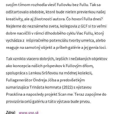
svojím tímom rozhodla viesť Fullovku bez Fullu. Tak sa
odštartovalo obdobie, ktoré bude nielen previerkou našej
kreativity, ale aj životnosti autora. Čo hovorí Fulla dnes?
Nejdeme do neznámeho sveta, kolegovia z GĽF si to veľmi
dobre nacvičili v rámci dlhodobého cyklu Viac Fullu, ktorý
vychádza z inšpiračného potenciálu tvorby umelca, alebo
reaguje na samotný objekt a príbeh galérie a jej genia loci.
Tak vzniklo viacero dobrých, lepších i nečakaných objektov
ako koncepcia našich príspevkov k Fullovým dňom,
spolupráca s Lenkou Sršňovou na módnej kolekcii,
Fullagenerátor Ondreja Jóba a predovšetkým
sumarizujúca Trinásta komnata (2022) s výstavou
Prasklina a naposledy projekt Scan me. Teraz zapojíme do
provizória celú galériu a táto výstava bude prvou.
Zdroj:
www.sng.sk