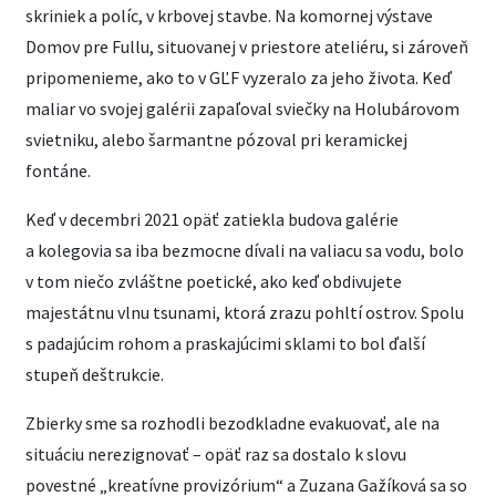
skriniek a políc, v krbovej stavbe. Na komornej výstave
Domov pre Fullu, situovanej v priestore ateliéru, si zároveň
pripomenieme, ako to v GĽF vyzeralo za jeho života. Keď
maliar vo svojej galérii zapaľoval sviečky na Holubárovom
svietniku, alebo šarmantne pózoval pri keramickej
fontáne.
Keď v decembri 2021 opäť zatiekla budova galérie
a kolegovia sa iba bezmocne dívali na valiacu sa vodu, bolo
v tom niečo zvláštne poetické, ako keď obdivujete
majestátnu vlnu tsunami, ktorá zrazu pohltí ostrov. Spolu
s padajúcim rohom a praskajúcimi sklami to bol ďalší
stupeň deštrukcie.
Zbierky sme sa rozhodli bezodkladne evakuovať, ale na
situáciu nerezignovať – opäť raz sa dostalo k slovu
povestné „kreatívne provizórium“ a Zuzana Gažíková sa so