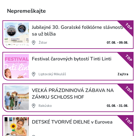
Nepremeškajte
TOP
Jubilejné 30. Goralské folklórne slávnosti
sa už blížia
Ždiar
07.08. - 09.08.
TOP
Festival čarovných bytostí Tinti Linti
Liptovský Mikuláš
Zajtra
TOP
VEĽKÁ PRÁZDNINOVÁ ZÁBAVA NA
ZÁMKU SCHLOSS HOF
Rakúsko
01.08. - 31.08.
TOP
DETSKÉ TVORIVÉ DIELNE v Eurovea