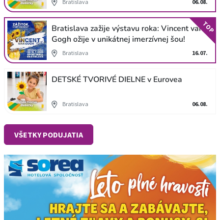
Bratislava
06.08.
TOP
Bratislava zažije výstavu roka: Vincent van
Gogh ožije v unikátnej imerzívnej šou!
Bratislava
16.07.
DETSKÉ TVORIVÉ DIELNE v Eurovea
Bratislava
06.08.
VŠETKY PODUJATIA