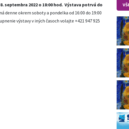
VŠ
 8. septembra 2022 o 18:00 hod. Výstava potrvá do
ná denne okrem soboty a pondelka od 16:00 do 19:00
tupnenie výstavy v iných časoch volajte +421 947 925