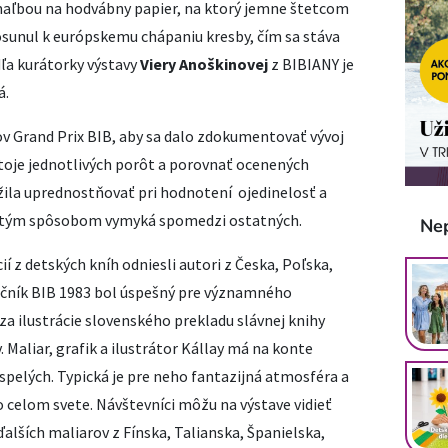
aľbou na hodvábny papier, na ktorý jemne štetcom
osunul k európskemu chápaniu kresby, čím sa stáva
ľa kurátorky výstavy
Viery Anoškinovej
z BIBIANY je
á.
ľov Grand Prix BIB, aby sa dalo zdokumentovať vývoj
stoje jednotlivých porôt a porovnať ocenených
ila uprednostňovať pri hodnotení ojedinelosť a
istým spôsobom vymyká spomedzi ostatných.
Ne
cií z detských kníh odniesli autori z Česka, Poľska,
očník BIB 1983 bol úspešný pre významného
za ilustrácie slovenského prekladu slávnej knihy
. Maliar, grafik a ilustrátor Kállay má na konte
ospelých. Typická je pre neho fantazijná atmosféra a
 celom svete. Návštevníci môžu na výstave vidieť
alších maliarov z Fínska, Talianska, Španielska,