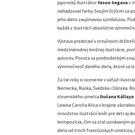
japonský ilustrátor
Yasuo Segava
s m
nahadzoval farby. Svojím štýlom sa p
jeho dielo zaujímavou symbiózou. Pod
každá z ilustrácií absolútne výnimočn
Výstava predstaví v stručnosti držite
medzinárodnej knižnej ilustrácie, po
autorov. Porota sa predovšetkým snaž
výnimočnosť daného diela, ktoré sa 
Za tie roky si ocenenie v súťaži ilustrá
Nemecka, Ruska, Švédska i Dánska. R
slovenského umelca
Dušana Kállaya
Lewisa Carolla Alica v krajine zázrakov
množstvo ilustrácií kníh pre deti aj d
kompozícia, čím sa stal uznávaným po
diela od troch francúzskych umelcov, ď