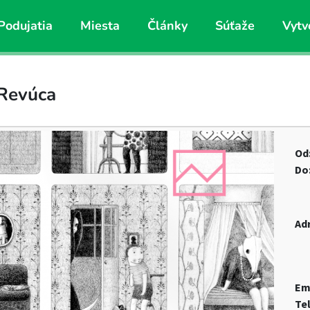
Podujatia
Miesta
Články
Súťaže
Vytv
 Revúca
Od
Do
Ad
Em
Te