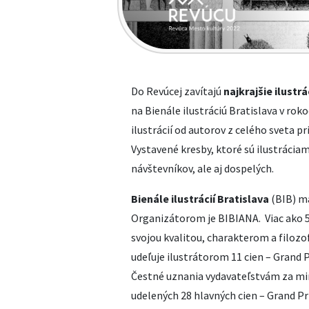
Do Revúcej zavítajú
najkrajšie ilust
na Bienále ilustráciú Bratislava v rok
ilustrácií od autorov z celého sveta 
Vystavené kresby, ktoré sú ilustrácia
návštevníkov, ale aj dospelých.
Bienále ilustrácií Bratislava
(BIB) má
Organizátorom je BIBIANA. Viac ako 50
svojou kvalitou, charakterom a filoz
udeľuje ilustrátorom 11 cien – Grand P
Čestné uznania vydavateľstvám za mim
udelených 28 hlavných cien – Grand Pri