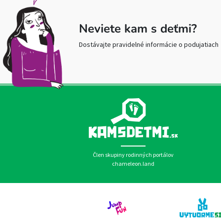
Neviete kam s deťmi?
Dostávajte pravidelné informácie o podujatiach
Člen skupiny rodinných portálov
chameleon.land