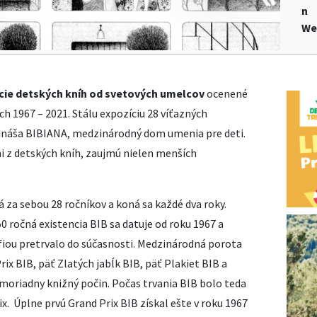
n
We
rácie detských kníh od svetových umelcov
ocenené
och 1967 – 2021. Stálu expozíciu 28 víťazných
prináša BIBIANA, medzinárodný dom umenia pre deti.
mi z detských kníh, zaujmú nielen menších
 za sebou 28 ročníkov a koná sa každé dva roky.
 ročná existencia BIB sa datuje od roku 1967 a
ofiou pretrvalo do súčasnosti. Medzinárodná porota
rix BIB, päť Zlatých jabĺk BIB, päť Plakiet BIB a
oriadny knižný počin. Počas trvania BIB bolo teda
x. Úplne prvú Grand Prix BIB získal ešte v roku 1967