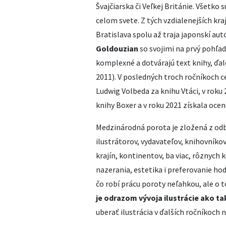
Švajčiarska či Veľkej Británie. Všetko 
celom svete. Z tých vzdialenejších kraj
Bratislava spolu až traja japonskí aut
Goldouzian
so svojimi na prvý pohľad
komplexné a dotvárajú text knihy, ďa
2011). V posledných troch ročníkoch c
Ludwig Volbeda za knihu Vtáci, v roku 
knihy Boxer a v roku 2021 získala oc
Medzinárodná porota je zložená z odb
ilustrátorov, vydavateľov, knihovníko
krajín, kontinentov, ba viac, rôznych 
nazerania, estetika i preferovanie hod
čo robí prácu poroty neľahkou, ale o 
je odrazom vývoja ilustrácie ako ta
uberať ilustrácia v ďalších ročníkoch 