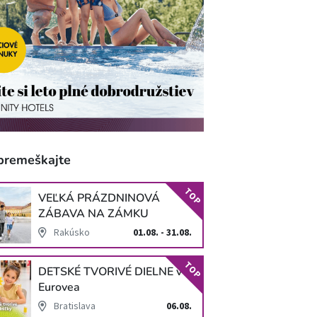
premeškajte
TOP
VEĽKÁ PRÁZDNINOVÁ
ZÁBAVA NA ZÁMKU
SCHLOSS HOF
Rakúsko
01.08. - 31.08.
TOP
DETSKÉ TVORIVÉ DIELNE v
Eurovea
Bratislava
06.08.