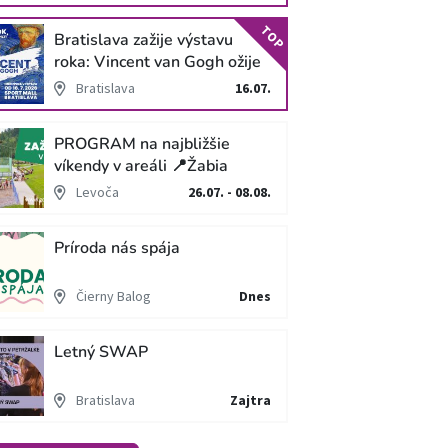
TOP
Bratislava zažije výstavu
roka: Vincent van Gogh ožije
v unikátnej imerzívnej šou!
Bratislava
16.07.
PROGRAM na najbližšie
víkendy v areáli 📍Žabia
cesta
Levoča
26.07. - 08.08.
Príroda nás spája
Čierny Balog
Dnes
Letný SWAP
Bratislava
Zajtra