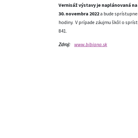
Vernisáž výstavy je naplánovaná na
30. novembra 2022
a bude sprístupne
hodiny. V prípade záujmu škôl o sprís
841.
Zdroj:
www.bibiana.sk