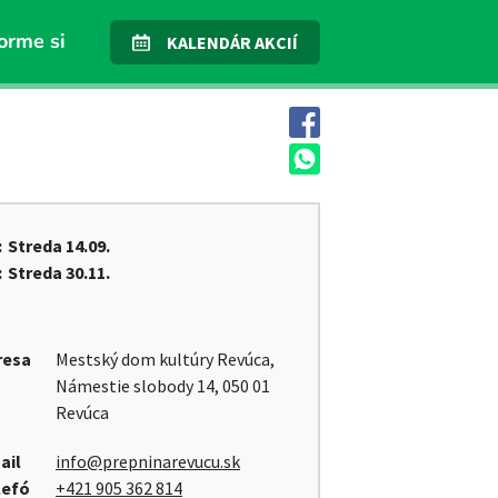
orme si
KALENDÁR AKCIÍ
:
Streda
14.09.
:
Streda
30.11.
resa
Mestský dom kultúry Revúca,
Námestie slobody 14, 050 01
Revúca
ail
info@prepninarevucu.sk
lefó
+421 905 362 814