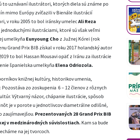
sú to uznávaní ilustrátori, ktorých diela sú známe po
ín mimo Európy zvíťazili v Bienále ilustrácií
ori, v roku 2005 to bol iránsky umelec
Ali Reza
 jednoduchými ilustráciami, ktoré sú však veľmi
lej umelkyňa
Eunyoung Cho
z Južnej Kórei (rok
enu Grand Prix BIB získal v roku 2017 holandský autor
2019 to bol Hassan Mousavi opäť z Iránu za ilustrácie
enenie španielska umelkyňa
Elena Odriozola.
orníkov knižnej kultúry, historikov umenia,
v. Pozostáva zo zoskupenia 6 – 12 členov z rôznych
kultúr. Výtvarný názor, chápanie ilustrácie, spôsob
nôt je v porote u jednotlivcov diametrálne odlišné,
to zaujímavejšou.
Prezentovaných 28 Grand Prix BIB
kej v medzinárodných súvislostiach.
Kam sa bude
necháme na jej tvorcoch.