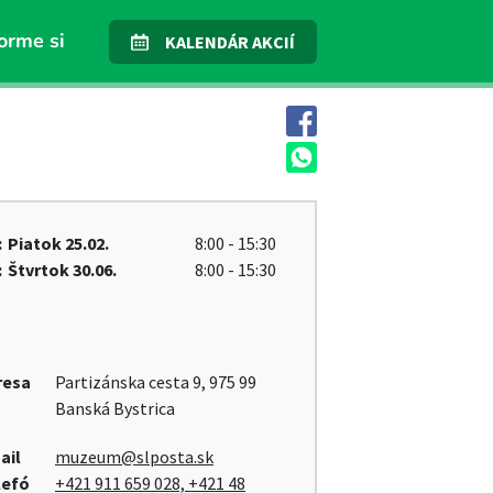
orme si
KALENDÁR AKCIÍ
:
Piatok
25.02.
8:00 - 15:30
:
Štvrtok
30.06.
8:00 - 15:30
resa
Partizánska cesta 9, 975 99
Banská Bystrica
ail
muzeum@slposta.sk
lefó
+421 911 659 028, +421 48