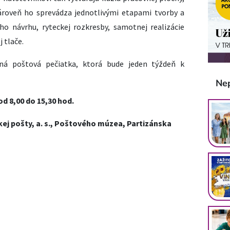
ároveň ho sprevádza jednotlivými etapami tvorby a
ho návrhu, ryteckej rozkresby, samotnej realizácie
 tlače.
stná poštová pečiatka, ktorá bude jeden týždeň k
Ne
d 8,00 do 15,30 hod.
kej pošty, a. s., Poštového múzea, Partizánska