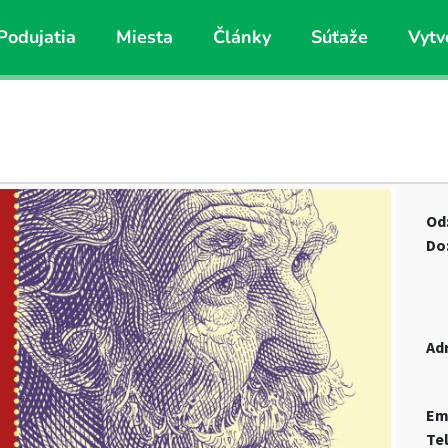
Podujatia
Miesta
Články
Súťaže
Vytv
Od
Do
Ad
Em
Te