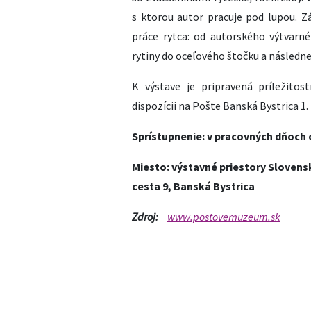
s ktorou autor pracuje pod lupou. Z
práce rytca: od autorského výtvarné
rytiny do oceľového štočku a následnej
K výstave je pripravená príležito
dispozícii na Pošte Banská Bystrica 1.
Sprístupnenie: v pracovných dňoch o
Miesto: výstavné priestory Slovens
cesta 9, Banská Bystrica
Zdroj:
www.postovemuzeum.sk