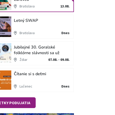
Bratislava
13.08.
Letný SWAP
Bratislava
Dnes
Jubilejné 30. Goralské
folklórne slávnosti sa už
blížia
Ždiar
07.08. - 09.08.
Čítanie si s deťmi
Lučenec
Dnes
ETKY PODUJATIA