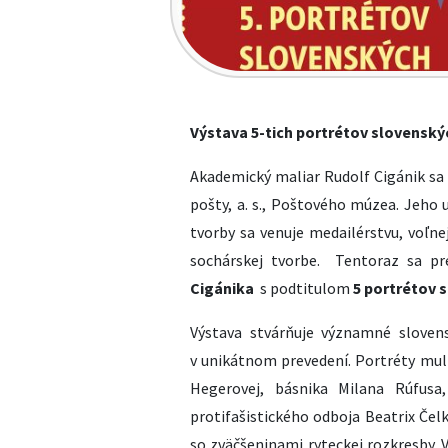
Výstava 5-tich portrétov slovensk
Akademický maliar Rudolf Cigánik sa 
pošty, a. s., Poštového múzea. Jeho
tvorby sa venuje medailérstvu, voľnej 
sochárskej tvorbe. Tentoraz sa pr
Cigánika
s podtitulom
5 portrétov 
Výstava stvárňuje významné sloven
v unikátnom prevedení. Portréty mul
Hegerovej, básnika Milana Rúfusa
protifašistického odboja Beatrix Če
so zväčšeninami ryteckej rozkresby. V