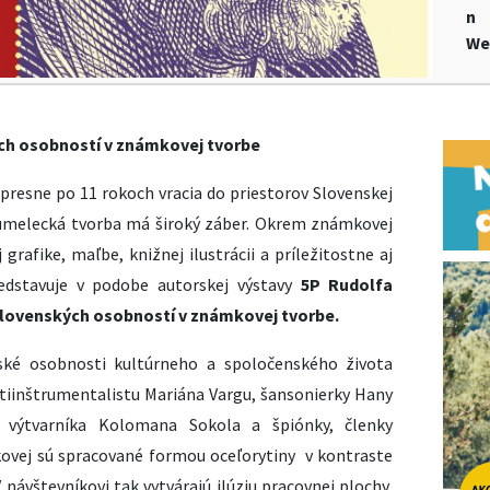
n
We
ých osobností v známkovej tvorbe
presne po 11 rokoch vracia do priestorov Slovenskej
 umelecká tvorba má široký záber. Okrem známkovej
grafike, maľbe, knižnej ilustrácii a príležitostne aj
edstavuje v podobe autorskej výstavy
5P Rudolfa
slovenských osobností v známkovej tvorbe.
ské osobnosti kultúrneho a spoločenského života
tiinštrumentalistu Mariána Vargu, šansonierky Hany
, výtvarníka Kolomana Sokola a špiónky, členky
lkovej sú spracované formou oceľorytiny v kontraste
 návštevníkovi tak vytvárajú ilúziu pracovnej plochy,