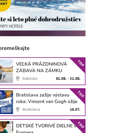
premeškajte
TOP
VEĽKÁ PRÁZDNINOVÁ
ZÁBAVA NA ZÁMKU
SCHLOSS HOF
Rakúsko
01.08. - 31.08.
TOP
Bratislava zažije výstavu
roka: Vincent van Gogh ožije
v unikátnej imerzívnej šou!
Bratislava
16.07.
TOP
DETSKÉ TVORIVÉ DIELNE v
Eurovea