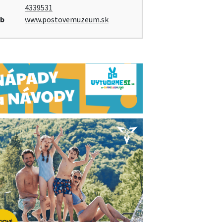
4339531
b
www.postovemuzeum.sk