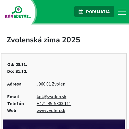
PODUJATIA
Zvolenská zima 2025
Od:
28.11.
Do:
31.12.
Adresa
, 960 01 Zvolen
Email
kpk@zvolen.sk
Telefón
+421-45-5303 111
Web
www.zvolen.sk