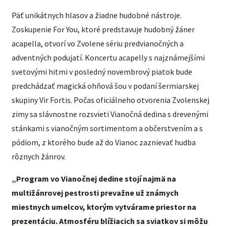
Päť unikátnych hlasov a žiadne hudobné nástroje.
Zoskupenie For You, ktoré predstavuje hudobný žáner
acapella, otvorí vo Zvolene sériu predvianočných a
adventných podujatí. Koncertu acapelly s najznámejšími
svetovými hitmi v posledný novembrový piatok bude
predchádzať magická ohňová šou v podaní šermiarskej
skupiny Vir Fortis. Počas oficiálneho otvorenia Zvolenskej
zimy sa slávnostne rozsvieti Vianočná dedina s drevenými
stánkami s vianočným sortimentom a občerstvením a s
pódiom, z ktorého bude až do Vianoc zaznievať hudba
rôznych žánrov.
„Program vo Vianočnej dedine stojí najmä na
multižánrovej pestrosti prevažne už známych
miestnych umelcov, ktorým vytvárame priestor na
prezentáciu. Atmosféru blížiacich sa sviatkov si môžu