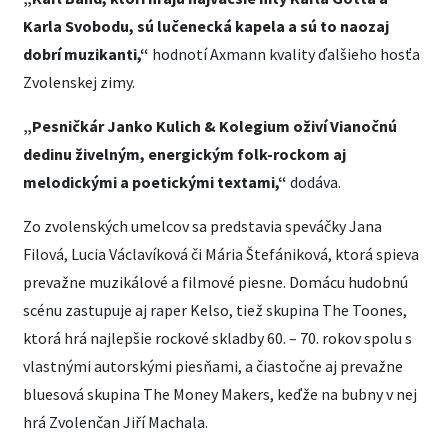
Karla Svobodu, sú lučenecká kapela a sú to naozaj
dobrí muzikanti,“
hodnotí Axmann kvality ďalšieho hosťa
Zvolenskej zimy.
„Pesničkár Janko Kulich & Kolegium oživí Vianočnú
dedinu živelným, energickým folk-rockom aj
melodickými a poetickými textami,“
dodáva.
Zo zvolenských umelcov sa predstavia speváčky Jana
Filová, Lucia Václavíková či Mária Štefániková, ktorá spieva
prevažne muzikálové a filmové piesne. Domácu hudobnú
scénu zastupuje aj raper Kelso, tiež skupina The Toones,
ktorá hrá najlepšie rockové skladby 60. – 70. rokov spolu s
vlastnými autorskými piesňami, a čiastočne aj prevažne
bluesová skupina The Money Makers, keďže na bubny v nej
hrá Zvolenčan Jiří Machala.