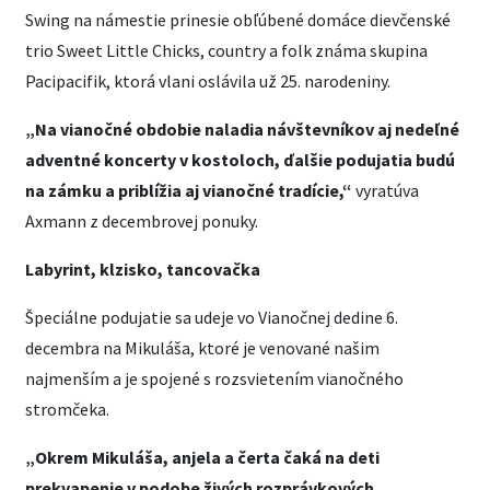
Swing na námestie prinesie obľúbené domáce dievčenské
trio Sweet Little Chicks, country a folk známa skupina
Pacipacifik, ktorá vlani oslávila už 25. narodeniny.
„Na vianočné obdobie naladia návštevníkov aj nedeľné
adventné koncerty v kostoloch, ďalšie podujatia budú
na zámku a priblížia aj vianočné tradície,“
vyratúva
Axmann z decembrovej ponuky.
Labyrint, klzisko, tancovačka
Špeciálne podujatie sa udeje vo Vianočnej dedine 6.
decembra na Mikuláša, ktoré je venované našim
najmenším a je spojené s rozsvietením vianočného
stromčeka.
„Okrem Mikuláša, anjela a čerta čaká na deti
prekvapenie v podobe živých rozprávkových