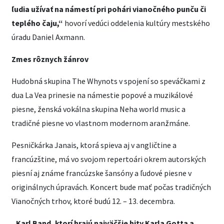
ľudia užívať na námestí pri pohári vianočného punču či
teplého čaju,“
hovorí vedúci oddelenia kultúry mestského
úradu Daniel Axmann.
Zmes rôznych žánrov
Hudobná skupina The Whynots v spojení so speváčkami z
dua La Vea prinesie na námestie popové a muzikálové
piesne, ženská vokálna skupina Neha world music a
tradičné piesne vo vlastnom modernom aranžmáne.
Pesničkárka Janais, ktorá spieva aj v angličtine a
francúzštine, má vo svojom repertoári okrem autorských
piesní aj známe francúzske šansóny a ľudové piesne v
originálnych úpravách. Koncert bude mať počas tradičných
Vianočných trhov, ktoré budú 12. – 13. decembra.
„Karl Band, ktorí hrajú najväčšie hity Karla Gotta a