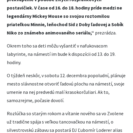
postavičiek. V čase od 16. do 18. hodiny príde medzi ne
legendárny Mickey Mouse so svojou roztomilou
priateľkou Minnie, leňochod Sid z Doby ľadovej a Sobík
Niko zo známeho animovaného seriálu,“
prezrádza.
Okrem toho sa deti môžu vyšantiť v nafukovacom
labyrinte, na námestí im bude k dispozícii od 13. do 19.
hodiny.
O týždeň neskôr, v sobotu 12. decembra popoludní, plánuje
mesto slávnostne otvoriť ľadovú plochu na námestí, svoje
umenie na nej predvedú malí krasokorčuliari. Ak to,
samozrejme, počasie dovolí.
Rozlúčka so starým rokom a vítanie nového sa vo Zvolene
už tradične spája s veľkou tancovačkou na námestí, o
silvestrovskú zábavu sa postará DJ Ľubomír Loderer alias