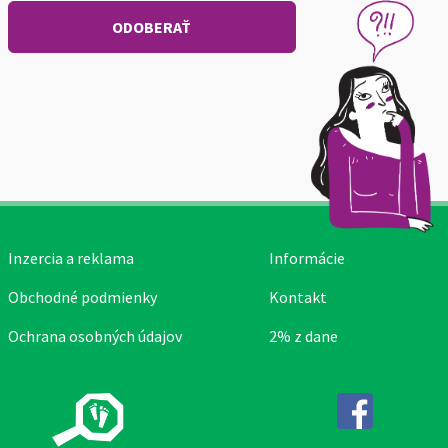
Inzercia a reklama
Informácie
Obchodné podmienky
Kontakt
Ochrana osobných údajov
2% z dane
Facebook