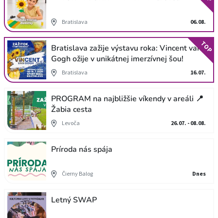
Bratislava
06.08.
TOP
Bratislava zažije výstavu roka: Vincent van
Gogh ožije v unikátnej imerzívnej šou!
Bratislava
16.07.
PROGRAM na najbližšie víkendy v areáli 📍
Žabia cesta
Levoča
26.07. - 08.08.
Príroda nás spája
Čierny Balog
Dnes
Letný SWAP