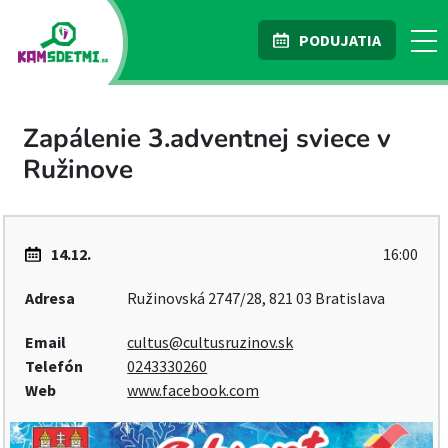
PODUJATIA
Zapálenie 3.adventnej sviece v
Ružinove
14.12.
16:00
Adresa
Ružinovská 2747/28, 821 03 Bratislava
Email
cultus@cultusruzinov.sk
Telefón
0243330260
Web
www.facebook.com