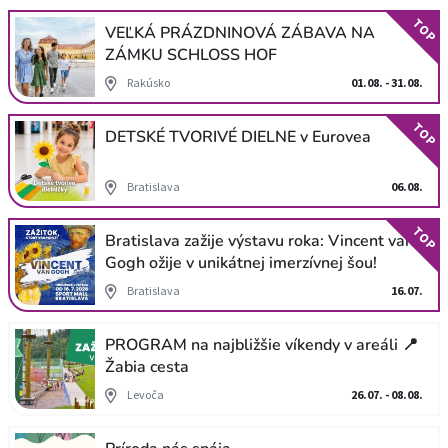
TOP
VEĽKÁ PRÁZDNINOVÁ ZÁBAVA NA
ZÁMKU SCHLOSS HOF
Rakúsko
01.08. - 31.08.
TOP
DETSKÉ TVORIVÉ DIELNE v Eurovea
Bratislava
06.08.
TOP
Bratislava zažije výstavu roka: Vincent van
Gogh ožije v unikátnej imerzívnej šou!
Bratislava
16.07.
PROGRAM na najbližšie víkendy v areáli 📍
Žabia cesta
Levoča
26.07. - 08.08.