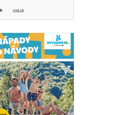
b
sng.sk