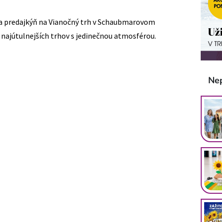
 a predajkýň na Vianočný trh v Schaubmarovom
 najútulnejších trhov s jedinečnou atmosférou.
Ne