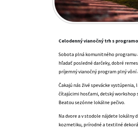
Celodenný vianočný trh s program
Sobota plná komunitného programu a 
hľadať posledné darčeky, dobré remes
príjemný vianočný program plný vôní a 
Čakajú nás živé spevácke vystúpenia, l
čítajúcimi hosťami, detský workshop 
Beatou sezónne lokálne pečivo.
Na dvore a v stodole nájdete lokálny 
kozmetiku, prírodné a textilné dekorá