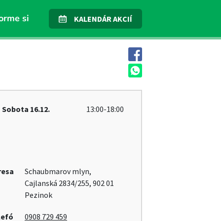
orme si
KALENDÁR AKCIÍ
Sobota
16.12.
13:00-18:00
resa
Schaubmarov mlyn,
Cajlanská 2834/255, 902 01
Pezinok
lefó
0908 729 459