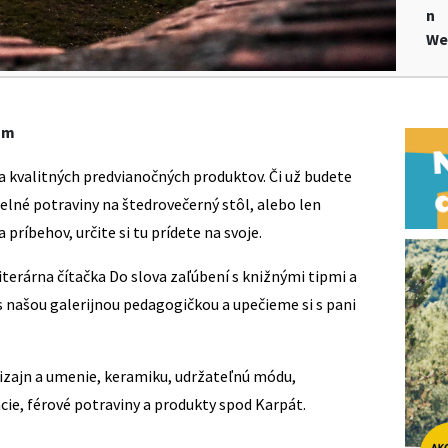
n
We
om
kvalitných predvianočných produktov. Či už budete
elné potraviny na štedrovečerný stôl, alebo len
príbehov, určite si tu prídete na svoje.
iterárna čítačka Do slova zaľúbení s knižnými tipmi a
s našou galerijnou pedagogičkou a upečieme si s pani
dizajn a umenie, keramiku, udržateľnú módu,
cie, férové potraviny a produkty spod Karpát.