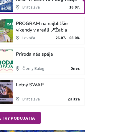
v unikátnej imerzívnej šou!
Bratislava
16.07.
PROGRAM na najbližšie
víkendy v areáli 📍Žabia
cesta
Levoča
26.07. - 08.08.
Príroda nás spája
Čierny Balog
Dnes
Letný SWAP
Bratislava
Zajtra
ETKY PODUJATIA