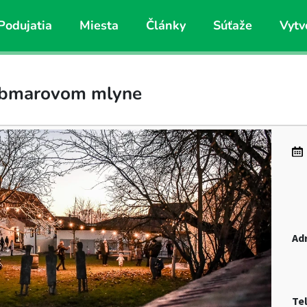
Podujatia
Miesta
Články
Súťaže
Vytv
aubmarovom mlyne
Ad
Te