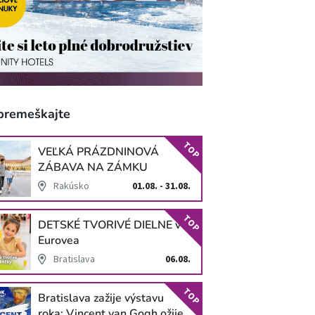
premeškajte
TOP
VEĽKÁ PRÁZDNINOVÁ
ZÁBAVA NA ZÁMKU
SCHLOSS HOF
Rakúsko
01.08. - 31.08.
TOP
DETSKÉ TVORIVÉ DIELNE v
Eurovea
Bratislava
06.08.
TOP
Bratislava zažije výstavu
roka: Vincent van Gogh ožije