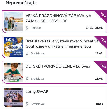
Nepremeškajte
TOP
VEĽKÁ PRÁZDNINOVÁ ZÁBAVA NA
ZÁMKU SCHLOSS HOF
Rakúsko
01.08. - 31.08.
TOP
Bratislava zažije výstavu roka: Vincent van
Gogh ožije v unikátnej imerzívnej šou!
Bratislava
16.07.
TOP
DETSKÉ TVORIVÉ DIELNE v Eurovea
Bratislava
13.08.
Letný SWAP
Bratislava
Dnes