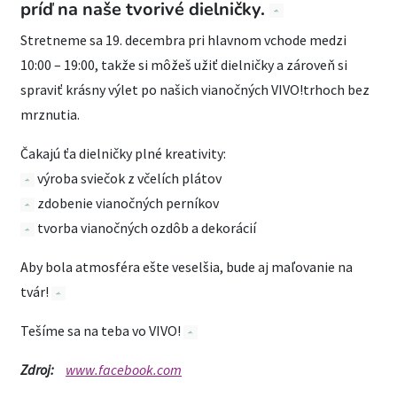
príď na naše tvorivé dielničky.
Stretneme sa 19. decembra pri hlavnom vchode medzi
10:00 – 19:00, takže si môžeš užiť dielničky a zároveň si
spraviť krásny výlet po našich vianočných VIVO!trhoch bez
mrznutia.
Čakajú ťa dielničky plné kreativity:
výroba sviečok z včelích plátov
zdobenie vianočných perníkov
tvorba vianočných ozdôb a dekorácií
Aby bola atmosféra ešte veselšia, bude aj maľovanie na
tvár!
Tešíme sa na teba vo VIVO!
Zdroj:
www.facebook.com