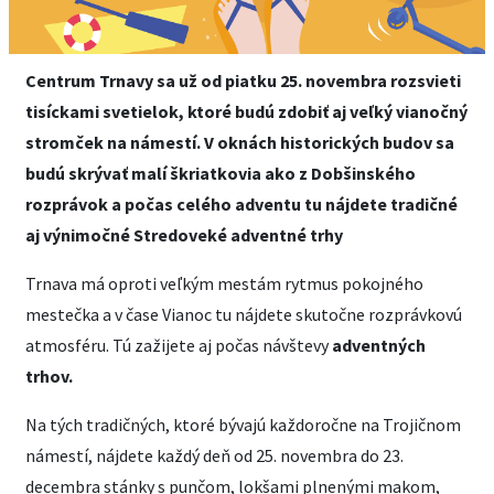
Centrum Trnavy sa už od piatku 25. novembra rozsvieti
tisíckami svetielok, ktoré budú zdobiť aj veľký vianočný
stromček na námestí. V oknách historických budov sa
budú skrývať malí škriatkovia ako z Dobšinského
rozprávok a počas celého adventu tu nájdete tradičné
aj výnimočné Stredoveké adventné trhy
Trnava má oproti veľkým mestám rytmus pokojného
mestečka a v čase Vianoc tu nájdete skutočne rozprávkovú
atmosféru. Tú zažijete aj počas návštevy
adventných
trhov.
Na tých tradičných, ktoré bývajú každoročne na Trojičnom
námestí, nájdete každý deň od 25. novembra do 23.
decembra stánky s punčom, lokšami plnenými makom,