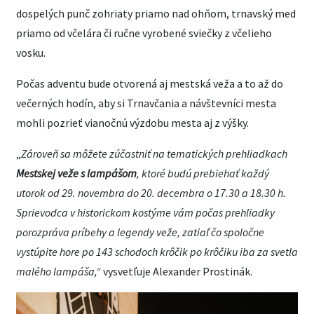
dospelých punč zohriaty priamo nad ohňom, trnavský med
priamo od včelára či ručne vyrobené sviečky z včelieho
vosku.
Počas adventu bude otvorená aj mestská veža a to až do
večerných hodín, aby si Trnavčania a návštevníci mesta
mohli pozrieť vianočnú výzdobu mesta aj z výšky.
„
Zároveň sa môžete zúčastniť na tematických prehliadkach
Mestskej veže s lampášom
, ktoré budú prebiehať každý
utorok od 29. novembra do 20. decembra o 17.30 a 18.30 h.
Sprievodca v historickom kostýme vám počas prehliadky
porozpráva príbehy a legendy veže, zatiaľ čo spoločne
vystúpite hore po 143 schodoch krôčik po krôčiku iba za svetla
malého lampáša,“
vysvetľuje Alexander Prostinák.