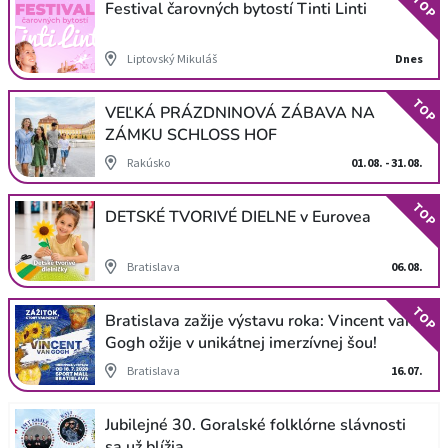
TOP
Festival čarovných bytostí Tinti Linti
Liptovský Mikuláš
Dnes
TOP
VEĽKÁ PRÁZDNINOVÁ ZÁBAVA NA
ZÁMKU SCHLOSS HOF
Rakúsko
01.08. - 31.08.
TOP
DETSKÉ TVORIVÉ DIELNE v Eurovea
Bratislava
06.08.
TOP
Bratislava zažije výstavu roka: Vincent van
Gogh ožije v unikátnej imerzívnej šou!
Bratislava
16.07.
Jubilejné 30. Goralské folklórne slávnosti
sa už blížia