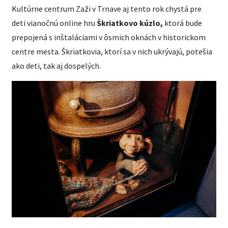
Kultúrne centrum Zaži v Trnave aj tento rok chystá pre
deti vianočnú online hru
Škriatkovo kúzlo,
ktorá bude
prepojená s inštaláciami v ôsmich oknách v historickom
centre mesta. Škriatkovia, ktorí sa v nich ukrývajú, potešia
ako deti, tak aj dospelých.