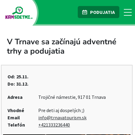
PODUJATIA
V Trnave sa začínajú adventné
trhy a podujatia
Od:
25.11.
Do:
31.12.
Adresa
Trojičné námestie, 917 01 Trnava
Vhodné
Pre deti aj dospelých ;)
Email
info@trnavatourism.sk
Telefón
+421333236440