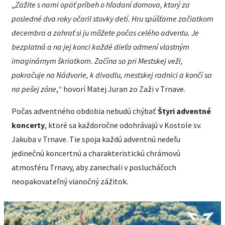
„
Zažite s nami opäť príbeh o hľadaní domova, ktorý za
posledné dva roky očaril stovky detí. Hru spúšťame začiatkom
decembra a zahrať si ju môžete počas celého adventu. Je
bezplatná a na jej konci každé dieťa odmení vlastným
imaginárnym škriatkom. Začína sa pri Mestskej veži,
pokračuje na Nádvorie, k divadlu, mestskej radnici a končí sa
na pešej zóne
,
“
hovorí Matej Juran zo Zaži v Trnave.
Počas adventného obdobia nebudú chýbať
Štyri adventné
koncerty
, ktoré sa každoročne odohrávajú v Kostole sv.
Jakuba v Trnave. Tie spoja každú adventnú nedeľu
jedinečnú koncertnú a charakteristickú chrámovú
atmosféru Trnavy, aby zanechali v poslucháčoch
neopakovateľný vianočný zážitok.