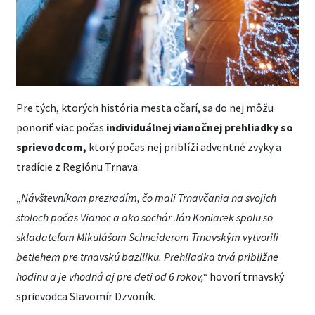
Pre tých, ktorých história mesta očarí, sa do nej môžu
ponoriť viac počas
individuálnej vianočnej prehliadky so
sprievodcom,
ktorý počas nej priblíži adventné zvyky a
tradície z Regiónu Trnava.
„
Návštevníkom prezradím, čo mali Trnavčania na svojich
stoloch počas Vianoc a ako sochár Ján Koniarek spolu so
skladateľom Mikulášom Schneiderom Trnavským vytvorili
betlehem pre trnavskú baziliku. Prehliadka trvá približne
hodinu a je vhodná aj pre deti od 6 rokov,“
hovorí trnavský
sprievodca Slavomír Dzvoník.