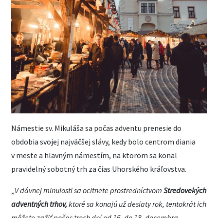
Námestie sv. Mikuláša sa počas adventu prenesie do
obdobia svojej najväčšej slávy, kedy bolo centrom diania
v meste a hlavným námestím, na ktorom sa konal
pravidelný sobotný trh za čias Uhorského kráľovstva.
„
V dávnej minulosti sa ocitnete prostredníctvom
Stredovekých
adventných trhov,
ktoré sa konajú už desiaty rok, tentokrát ich
môžete zažiť počas troch dní od 16. do 18. decembra.