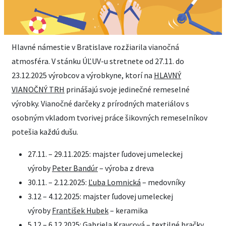
Hlavné námestie v Bratislave rozžiarila vianočná
atmosféra. V stánku ÚĽUV-u stretnete od 27.11. do
23.12.2025 výrobcov a výrobkyne, ktorí na
HLAVNÝ
VIANOČNÝ TRH
prinášajú svoje jedinečné remeselné
výrobky. Vianočné darčeky z prírodných materiálov s
osobným vkladom tvorivej práce šikovných remeselníkov
potešia každú dušu.
27.11. – 29.11.2025: majster ľudovej umeleckej
výroby
Peter Bandúr
– výroba z dreva
30.11. – 2.12.2025:
Ľuba Lomnická
– medovníky
3.12 – 4.12.2025: majster ľudovej umeleckej
výroby
František Hubek
– keramika
5.12 – 6.12.2025:
Gabriela Kravcová
– textilné hračky