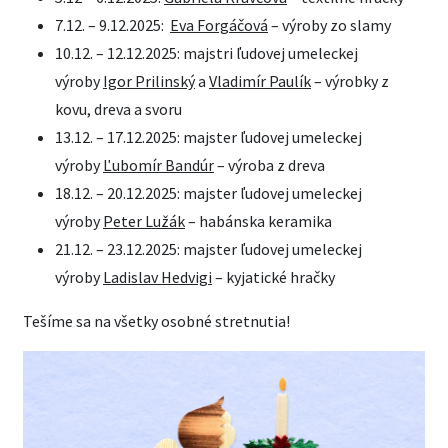
7.12. – 9.12.2025:
Eva Forgáčová
– výroby zo slamy
10.12. – 12.12.2025: majstri ľudovej umeleckej
výroby
Igor Prilinský
a
Vladimír Paulík
– výrobky z
kovu, dreva a svoru
13.12. – 17.12.2025: majster ľudovej umeleckej
výroby
Ľubomír Bandúr
– výroba z dreva
18.12. – 20.12.2025: majster ľudovej umeleckej
výroby
Peter Lužák
– habánska keramika
21.12. – 23.12.2025: majster ľudovej umeleckej
výroby
Ladislav Hedvigi
– kyjatické hračky
Tešíme sa na všetky osobné stretnutia!