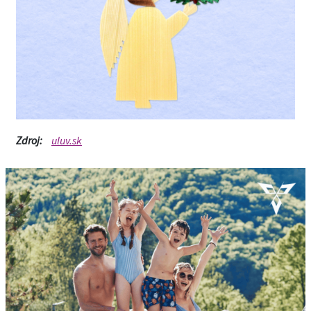
Zdroj:
uluv.sk