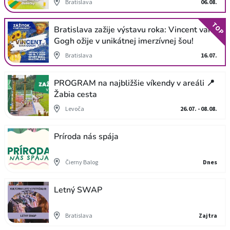
Bratislava
06.08.
TOP
Bratislava zažije výstavu roka: Vincent van
Gogh ožije v unikátnej imerzívnej šou!
Bratislava
16.07.
PROGRAM na najbližšie víkendy v areáli 📍
Žabia cesta
Levoča
26.07. - 08.08.
Príroda nás spája
Čierny Balog
Dnes
Letný SWAP
Bratislava
Zajtra