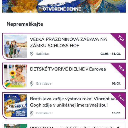
Nepremeškajte
TOP
VEĽKÁ PRÁZDNINOVÁ ZÁBAVA NA
ZÁMKU SCHLOSS HOF
Rakúsko
01.08. - 31.08.
TOP
DETSKÉ TVORIVÉ DIELNE v Eurovea
Bratislava
06.08.
TOP
Bratislava zažije výstavu roka: Vincent van
Gogh ožije v unikátnej imerzívnej šou!
Bratislava
16.07.