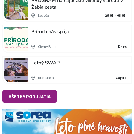
PROGRAM na najbližšie víkendy v areáli 📍
Žabia cesta
Levoča
26.07. - 08.08.
Príroda nás spája
Čierny Balog
Dnes
Letný SWAP
Bratislava
Zajtra
VŠETKY PODUJATIA