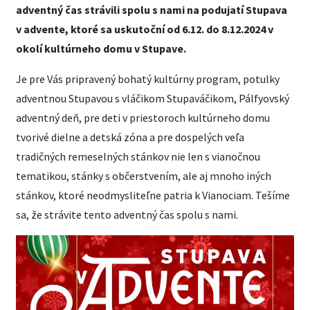
adventný čas strávili spolu s nami na podujatí Stupava
v advente, ktoré sa uskutoční od 6.12. do 8.12.2024 v
okolí kultúrneho domu v Stupave.
Je pre Vás pripravený bohatý kultúrny program, potulky
adventnou Stupavou s vláčikom Stupaváčikom, Pálfyovský
adventný deň, pre deti v priestoroch kultúrneho domu
tvorivé dielne a detská zóna a pre dospelých veľa
tradičných remeselných stánkov nie len s vianočnou
tematikou, stánky s občerstvením, ale aj mnoho iných
stánkov, ktoré neodmysliteľne patria k Vianociam. Tešíme
sa, že strávite tento adventný čas spolu s nami.