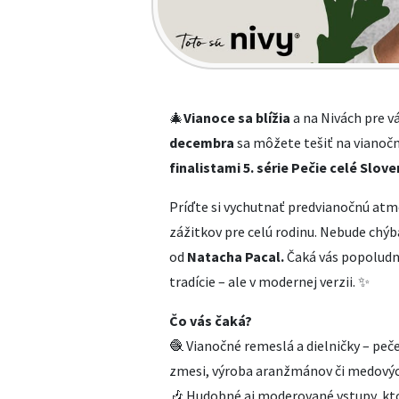
🎄
Vianoce sa blížia
a na Nivách pre v
decembra
sa môžete tešiť na vianočn
finalistami
5. série Pečie celé Slov
Príďte si vychutnať predvianočnú atmo
zážitkov pre celú rodinu. Nebude chý
od
Natacha Pacal.
Čaká vás popoludni
tradície – ale v modernej verzii. ✨
Čo vás čaká?
🧶 Vianočné remeslá a dielničky – peč
zmesi, výroba aranžmánov či medovýc
🎶 Hudobné aj moderované vstupy, kt