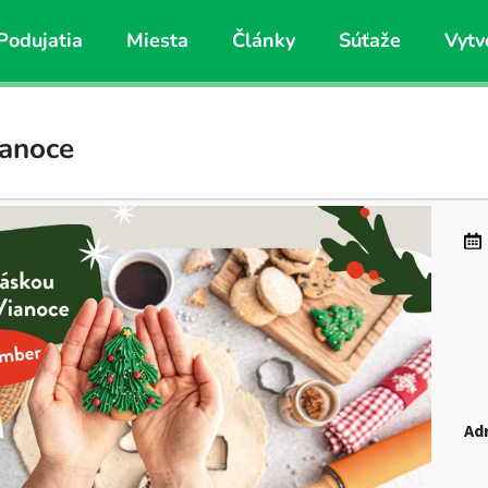
Podujatia
Miesta
Články
Súťaže
Vytv
ianoce
Ad