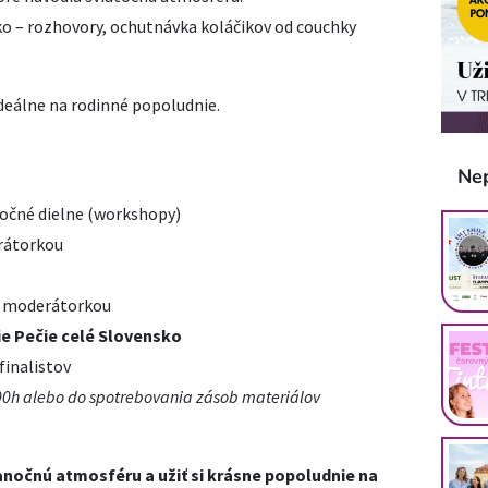
nsko – rozhovory, ochutnávka koláčikov od couchky
 ideálne na rodinné popoludnie.
Ne
né dielne (workshopy)
átorkou
 moderátorkou
érie Pečie celé Slovensko
nalistov
:00h alebo do spotrebovania zásob materiálov
ianočnú atmosféru a užiť si krásne popoludnie na