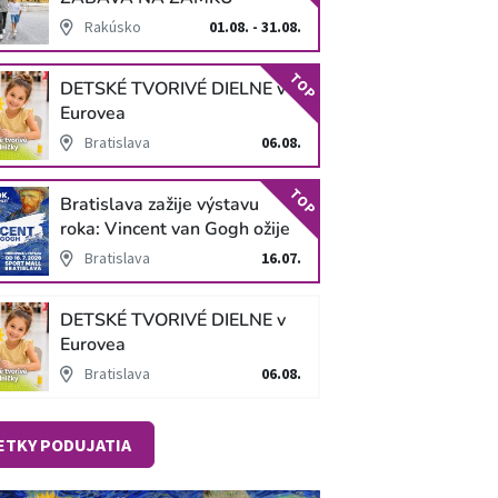
SCHLOSS HOF
Rakúsko
01.08. - 31.08.
TOP
DETSKÉ TVORIVÉ DIELNE v
Eurovea
Bratislava
06.08.
TOP
Bratislava zažije výstavu
roka: Vincent van Gogh ožije
v unikátnej imerzívnej šou!
Bratislava
16.07.
DETSKÉ TVORIVÉ DIELNE v
Eurovea
Bratislava
06.08.
ETKY PODUJATIA