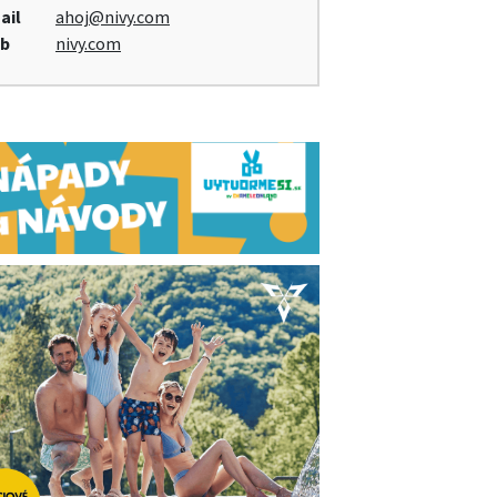
ail
ahoj@nivy.com
b
nivy.com