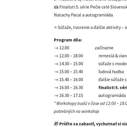
🍰 Finalisti 5. série Pečie celé Slove
Natachy Pacal a autogramiáda.
⭐ Súťaže, tvorenie a ďalšie aktivity –
Program dňa:
→ 12.00 začíname
→ 12.00 – 18.00 remeslá & vianoč
→ 14.30 – 15.00 súťaže s moder
→ 15.00 – 15.40 ľudová hudba
→ 15.40 – 16.00 ďalšie súťaže s
→ 16.00 – 16.30
f
inalisti 5. s
→ 16.30 – 17.15 autogramiáda fi
* Workshopy budú v čase od 12:00 – 18
potrebných na workshop
🎁
Príďte sa zabaviť, vychutnať si v