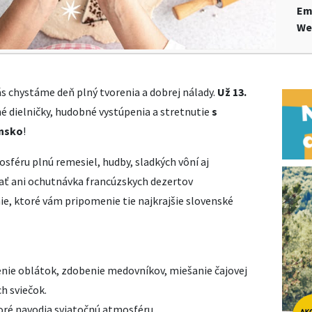
Em
We
ás chystáme deň plný tvorenia a dobrej nálady.
Už 13.
é dielničky, hudobné vystúpenia a stretnutie
s
ensko
!
sféru plnú remesiel, hudby, sladkých vôní aj
bať ani ochutnávka francúzskych dezertov
e, ktoré vám pripomenie tie najkrajšie slovenské
enie oblátok, zdobenie medovníkov, miešanie čajovej
h sviečok.
oré navodia sviatočnú atmosféru.