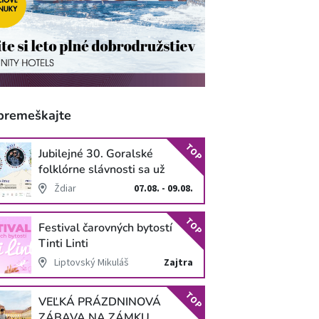
premeškajte
TOP
Jubilejné 30. Goralské
folklórne slávnosti sa už
blížia
Ždiar
07.08. - 09.08.
TOP
Festival čarovných bytostí
Tinti Linti
Liptovský Mikuláš
Zajtra
TOP
VEĽKÁ PRÁZDNINOVÁ
ZÁBAVA NA ZÁMKU