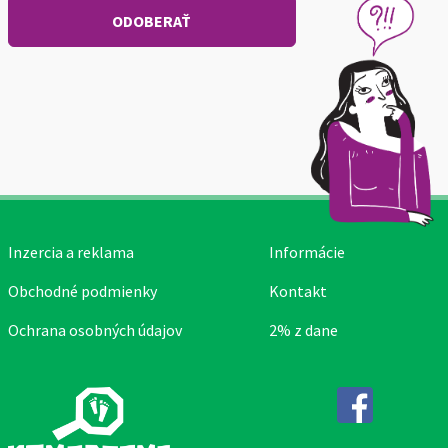
Inzercia a reklama
Informácie
Obchodné podmienky
Kontakt
Ochrana osobných údajov
2% z dane
Facebook