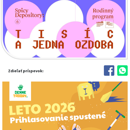
Zdieľať príspevok: