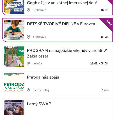
Gogh ožije v unikátnej imerzívnej šou!
Bratislava
16.07.
TOP
DETSKÉ TVORIVÉ DIELNE v Eurovea
Bratislava
13.08.
PROGRAM na najbližšie víkendy v areáli 📍
Žabia cesta
Levoča
26.07. - 08.08.
Príroda nás spája
Čierny Balog
Dnes
Letný SWAP