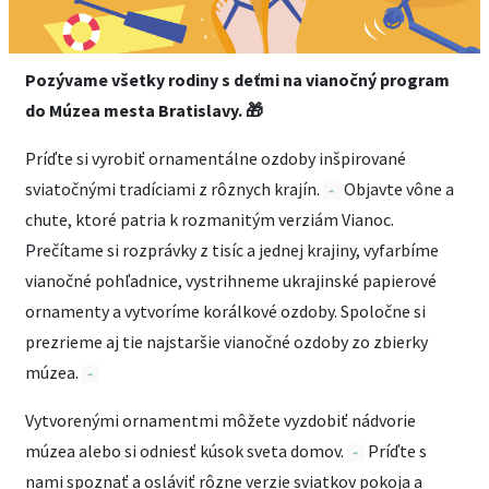
Pozývame všetky rodiny s deťmi na vianočný program
do Múzea mesta Bratislavy. 🎁
Príďte si vyrobiť ornamentálne ozdoby inšpirované
sviatočnými tradíciami z rôznych krajín.
Objavte vône a
chute, ktoré patria k rozmanitým verziám Vianoc.
Prečítame si rozprávky z tisíc a jednej krajiny, vyfarbíme
vianočné pohľadnice, vystrihneme ukrajinské papierové
ornamenty a vytvoríme korálkové ozdoby. Spoločne si
prezrieme aj tie najstaršie vianočné ozdoby zo zbierky
múzea.
Vytvorenými ornamentmi môžete vyzdobiť nádvorie
múzea alebo si odniesť kúsok sveta domov.
Príďte s
nami spoznať a osláviť rôzne verzie sviatkov pokoja a