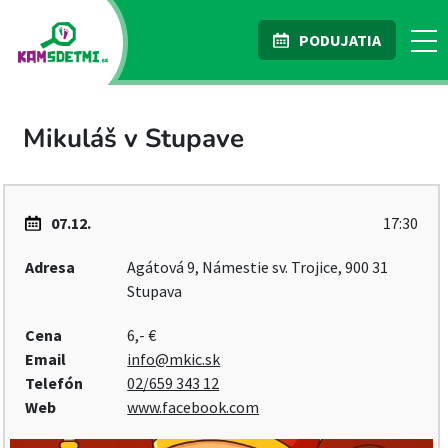
PODUJATIA
Mikuláš v Stupave
07.12.
17:30
Adresa
Agátová 9, Námestie sv. Trojice, 900 31
Stupava
Cena
6,- €
Email
info@mkic.sk
Telefón
02/659 343 12
Web
www.facebook.com