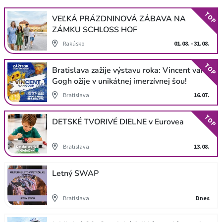
TOP
VEĽKÁ PRÁZDNINOVÁ ZÁBAVA NA
ZÁMKU SCHLOSS HOF
Rakúsko
01.08. - 31.08.
TOP
Bratislava zažije výstavu roka: Vincent van
Gogh ožije v unikátnej imerzívnej šou!
Bratislava
16.07.
TOP
DETSKÉ TVORIVÉ DIELNE v Eurovea
Bratislava
13.08.
Letný SWAP
Bratislava
Dnes