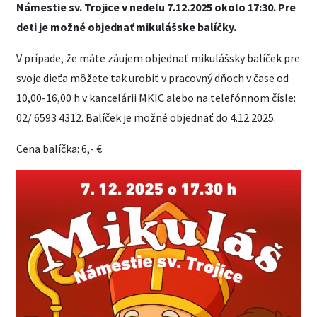
Námestie sv. Trojice v nedeľu 7.12.2025 okolo 17:30. Pre
deti je možné objednať mikulášske balíčky.
V prípade, že máte záujem objednať mikulášsky balíček pre
svoje dieťa môžete tak urobiť v pracovný dňoch v čase od
10,00-16,00 h v kancelárii MKIC alebo na telefónnom čísle:
02/ 6593 4312. Balíček je možné objednať do 4.12.2025.
Cena balíčka: 6,- €