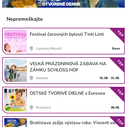
Nepremeškajte
TOP
Festival čarovných bytostí Tinti Linti
Liptovský Mikuláš
Dnes
TOP
VEĽKÁ PRÁZDNINOVÁ ZÁBAVA NA
ZÁMKU SCHLOSS HOF
Rakúsko
01.08. - 31.08.
TOP
DETSKÉ TVORIVÉ DIELNE v Eurovea
Bratislava
06.08.
TOP
Bratislava zažije výstavu roka: Vincent van