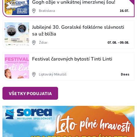
Gogh ožije v unikátnej imerzívnej šou!
Bratislava
16.07.
Jubilejné 30. Goralské folklórne slávnosti
sa už blížia
Ždiar
07.08. - 09.08.
Festival čarovných bytostí Tinti Linti
Liptovský Mikuláš
Dnes
VŠETKY PODUJATIA