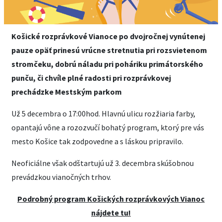
Košické rozprávkové Vianoce po dvojročnej vynútenej
pauze opäť prinesú vrúcne stretnutia pri rozsvietenom
stromčeku, dobrú náladu pri poháriku primátorského
punču, či chvíle plné radosti pri rozprávkovej
prechádzke Mestským parkom
Už 5 decembra o 17:00hod. Hlavnú ulicu rozžiaria farby,
opantajú vône a rozozvučí bohatý program, ktorý pre vás
mesto Košice tak zodpovedne a s láskou pripravilo.
Neoficiálne však odštartujú už 3. decembra skúšobnou
prevádzkou vianočných trhov.
Podrobný program Košických rozprávkových Vianoc
nájdete tu!