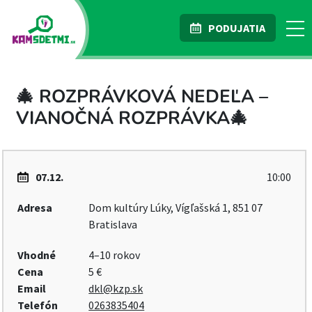
PODUJATIA
🎄 ROZPRÁVKOVÁ NEDEĽA –
VIANOČNÁ ROZPRÁVKA🎄
07.12.
10:00
Adresa
Dom kultúry Lúky, Vígľašská 1, 851 07
Bratislava
Vhodné
4–10 rokov
Cena
5 €
Email
dkl@kzp.sk
Telefón
0263835404