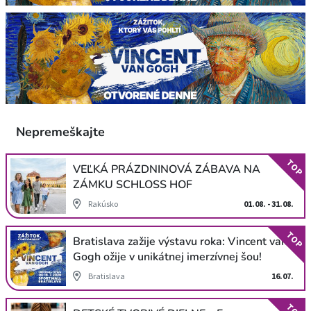
Nepremeškajte
TOP
VEĽKÁ PRÁZDNINOVÁ ZÁBAVA NA
ZÁMKU SCHLOSS HOF
Rakúsko
01.08. - 31.08.
TOP
Bratislava zažije výstavu roka: Vincent van
Gogh ožije v unikátnej imerzívnej šou!
Bratislava
16.07.