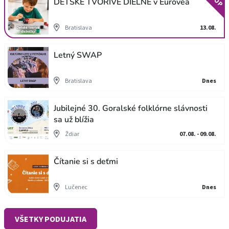
TOP
DETSKÉ TVORIVÉ DIELNE v Eurovea
Bratislava
13.08.
Letný SWAP
Bratislava
Dnes
Jubilejné 30. Goralské folklórne slávnosti
sa už blížia
Ždiar
07.08. - 09.08.
Čítanie si s deťmi
Lučenec
Dnes
VŠETKY PODUJATIA