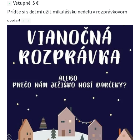
Vstupné: 5 €
Príďte si s deťmi užiť mikulášsku nedeľu v rozprávkovom
svete!