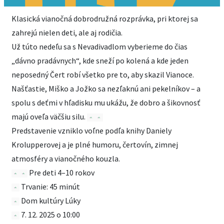
Klasická vianočná dobrodružná rozprávka, pri ktorej sa
zahrejú nielen deti, ale aj rodičia.
Už túto nedeľu sa s Nevadivadlom vyberieme do čias
„dávno pradávnych“, kde sneží po kolená a kde jeden
neposedný Čert robí všetko pre to, aby skazil Vianoce.
Našťastie, Miško a Jožko sa nezľaknú ani pekelníkov – a
spolu s deťmi v hľadisku mu ukážu, že dobro a šikovnosť
majú oveľa väčšiu silu.
Predstavenie vzniklo voľne podľa knihy Daniely
Krolupperovej a je plné humoru, čertovín, zimnej
atmosféry a vianočného kouzla.
Pre deti 4–10 rokov
Trvanie: 45 minút
Dom kultúry Lúky
7. 12. 2025 o 10:00