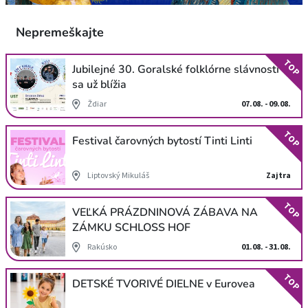
Nepremeškajte
TOP
Jubilejné 30. Goralské folklórne slávnosti
sa už blížia
Ždiar
07.08. - 09.08.
TOP
Festival čarovných bytostí Tinti Linti
Liptovský Mikuláš
Zajtra
TOP
VEĽKÁ PRÁZDNINOVÁ ZÁBAVA NA
ZÁMKU SCHLOSS HOF
Rakúsko
01.08. - 31.08.
TOP
DETSKÉ TVORIVÉ DIELNE v Eurovea