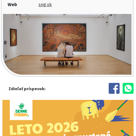
Web
sng.sk
Zdieľať príspevok: