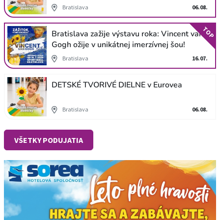
Bratislava
06.08.
TOP
Bratislava zažije výstavu roka: Vincent van
Gogh ožije v unikátnej imerzívnej šou!
Bratislava
16.07.
DETSKÉ TVORIVÉ DIELNE v Eurovea
Bratislava
06.08.
VŠETKY PODUJATIA