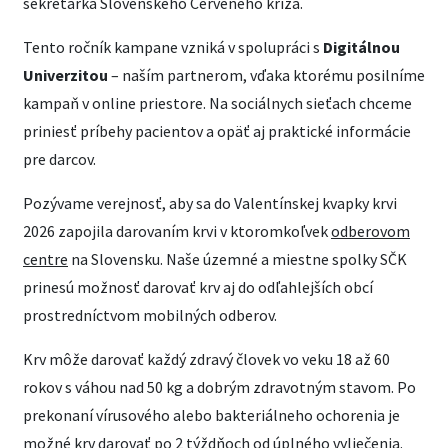
sekretárka Slovenského Červeného kríža.
Tento ročník kampane vzniká v spolupráci s
Digitálnou
Univerzitou
– naším partnerom, vďaka ktorému posilníme
kampaň v online priestore. Na sociálnych sieťach chceme
priniesť príbehy pacientov a opäť aj praktické informácie
pre darcov.
Pozývame verejnosť, aby sa do Valentínskej kvapky krvi
2026 zapojila darovaním krvi v ktoromkoľvek
odberovom
centre
na Slovensku. Naše územné a miestne spolky SČK
prinesú možnosť darovať krv aj do odľahlejších obcí
prostredníctvom mobilných odberov.
Krv môže darovať každý zdravý človek vo veku 18 až 60
rokov s váhou nad 50 kg a dobrým zdravotným stavom. Po
prekonaní vírusového alebo bakteriálneho ochorenia je
možné krv darovať po 2 týždňoch od úplného vyliečenia.