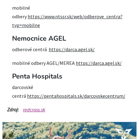
mobilné
odbery
https://www.ntssr.sk/web/odberove_centra?
typ=mobilne
Nemocnice AGEL
odberové centrá
https://darca.agel.sk/
mobilné odbery AGEL/MEREA
https://darca.agel.sk/
Penta Hospitals
darcovské
centrá
https://pentahospitals.sk/darcovskecentrum/
Zdroj:
redcross.sk