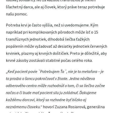
šľachetný darca, ale aj človek, ktorý práve teraz potrebuje
našu pomoc.
Potreba krvi je často vyššia, než si uvedomujeme. Kým
napríklad pri komplikovaných pôrodoch môže ísť o 15
transfúznych jednotiek, dlhodobá liečba ťažkých
popálenín môže vyžadovať až desiatky jednotiek červených
krviniek, plazmy aj krvných doštičiek. Preto je dôležité, aby
krvné zásoby zostávali stabilné počas celého roka.
„
Keď pacient povie ´Potrebujem Ťa´, nie je to metafora – je
to prosba o šancu pokračovať v živote. Jedna návšteva
odberového centra môže rozhodnúť o tom, či sa liečba začne
načas a či bude mať pacient silu ju zvládnuť. Ďakujeme
každému darcovi, ktorý sa rozhodne byť blízko aj
neznámemu človeku.“
hovorí Zuzana Rosiarová, generálna