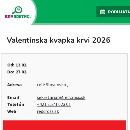
PODUJATI
Valentínska kvapka krvi 2026
Od:
13.02.
Do:
27.02.
Adresa
celé Slovensko ,
Email
sekretariat@redcross.sk
Telefón
+421 2 571 023 01
Web
redcross.sk