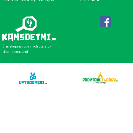
Facebook
Člen skupiny rodinných portálov
chameleon.land