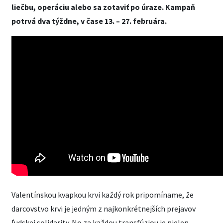
liečbu, operáciu alebo sa zotaviť po úraze. Kampaň
potrvá dva týždne, v čase 13. – 27. februára.
Valentínskou kvapkou krvi každý rok pripomíname, že
darcovstvo krvi je jedným z najkonkrétnejších prejavov
ľudskej solidarity. No za každou transfúziou je nielen