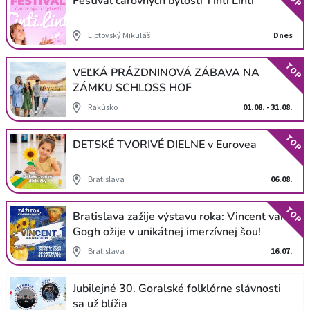
Festival čarovných bytostí Tinti Linti
Liptovský Mikuláš
Dnes
TOP
VEĽKÁ PRÁZDNINOVÁ ZÁBAVA NA
ZÁMKU SCHLOSS HOF
Rakúsko
01.08. - 31.08.
TOP
DETSKÉ TVORIVÉ DIELNE v Eurovea
Bratislava
06.08.
TOP
Bratislava zažije výstavu roka: Vincent van
Gogh ožije v unikátnej imerzívnej šou!
Bratislava
16.07.
Jubilejné 30. Goralské folklórne slávnosti
sa už blížia