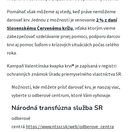
Pomáhať však môžeme aj vtedy, keď práve nemôžeme
darovať krv. Jednou z možností je venovanie
2 % z daní
Slovenskému Červenému krížu
, vďaka ktorým vieme
zabezpečovať vzdelávanie prvej pomoci, podporu darcov
krvi aj pomoc ľuďom v krízových situáciách počas celého
roka.
Kampaň Valentínska kvapka krvi® je zapísaná v registri
ochranných známok Úradu priemyselného vlastníctva SR.
Možností, kde môžete prísť darovať krv, je naozaj viac,
vyberte si odberové centrum, ktoré Vám vyhovuje.
Národná transfúzna služba SR
odberové
centrá
https://www.ntssr.sk/web/odberove_centra