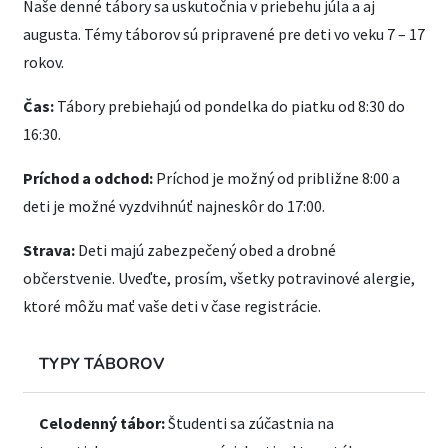
Naše denné tábory sa uskutočnia v priebehu júla a aj
augusta. Témy táborov sú pripravené pre deti vo veku 7 – 17
rokov.
Čas:
Tábory prebiehajú od pondelka do piatku od 8:30 do
16:30.
Príchod a odchod:
Príchod je možný od približne 8:00 a
deti je možné vyzdvihnúť najneskôr do 17:00.
Strava:
Deti majú zabezpečený obed a drobné
občerstvenie. Uveďte, prosím, všetky potravinové alergie,
ktoré môžu mať vaše deti v čase registrácie.
TYPY TÁBOROV
Celodenný tábor:
Študenti sa zúčastnia na