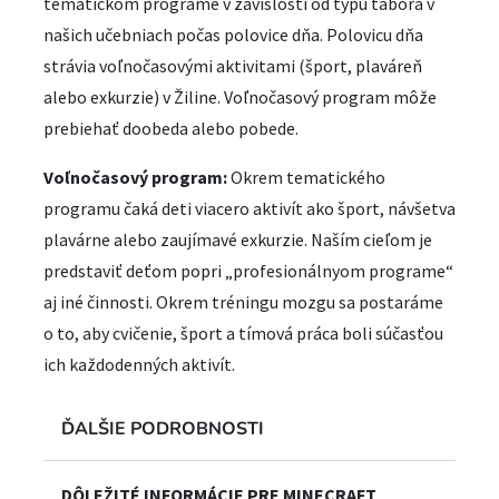
tematickom programe v závislosti od typu tábora v
našich učebniach počas polovice dňa. Polovicu dňa
strávia voľnočasovými aktivitami (šport, plaváreň
alebo exkurzie) v Žiline. Voľnočasový program môže
prebiehať doobeda alebo pobede.
Voľnočasový program:
Okrem tematického
programu čaká deti viacero aktivít ako šport, návšetva
plavárne alebo zaujímavé exkurzie. Naším cieľom je
predstaviť deťom popri „profesionálnyom programe“
aj iné činnosti. Okrem tréningu mozgu sa postaráme
o to, aby cvičenie, šport a tímová práca boli súčasťou
ich každodenných aktivít.
ĎALŠIE PODROBNOSTI
DÔLEŽITÉ INFORMÁCIE PRE MINECRAFT