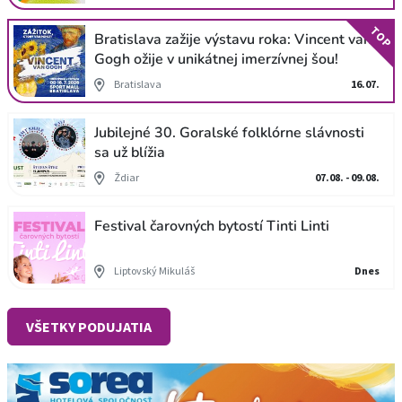
TOP
Bratislava zažije výstavu roka: Vincent van
Gogh ožije v unikátnej imerzívnej šou!
Bratislava
16.07.
Jubilejné 30. Goralské folklórne slávnosti
sa už blížia
Ždiar
07.08. - 09.08.
Festival čarovných bytostí Tinti Linti
Liptovský Mikuláš
Dnes
VŠETKY PODUJATIA