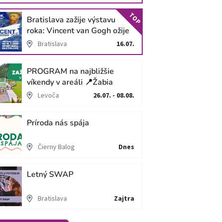
TOP
Bratislava zažije výstavu
roka: Vincent van Gogh ožije
v unikátnej imerzívnej šou!
Bratislava
16.07.
PROGRAM na najbližšie
víkendy v areáli 📍Žabia
cesta
Levoča
26.07. - 08.08.
Príroda nás spája
Čierny Balog
Dnes
Letný SWAP
Bratislava
Zajtra