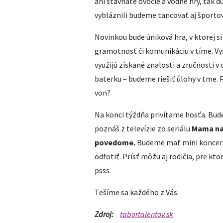
ani šťavnaté ovocie a vodné hry, tak 
vybláznili budeme tancovať aj športo
Novinkou bude úniková hra, v ktorej si
gramotnosť či komunikáciu v tíme. V
využijú získané znalosti a zručnosti v o
baterku – budeme riešiť úlohy v tme
von?
Na konci týždňa privítame hosťa. Bud
poznáš z televízie zo seriálu
Mama na
povedome.
Budeme mať mini koncert
odfotiť. Prísť môžu aj rodičia, pre kto
psss.
Tešíme sa každého z Vás.
Zdroj:
tabortalentov.sk