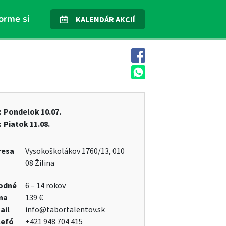
orme si
KALENDÁR AKCIÍ
:
Pondelok
10.07.
:
Piatok
11.08.
resa
Vysokoškolákov 1760/13, 010
08 Žilina
odné
6 – 14 rokov
na
139 €
ail
info@tabortalentov.sk
lefó
+421 948 704 415