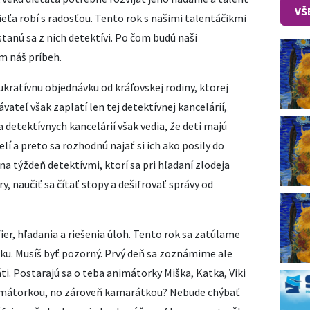
VŠ
ieťa robí s radosťou. Tento rok s našimi talentáčikmi
tanú sa z nich detektívi. Po čom budú naši
m náš príbeh.
ukratívnu objednávku od kráľovskej rodiny, ktorej
vateľ však zaplatí len tej detektívnej kancelárií,
a detektívnych kancelárií však vedia, že deti majú
lí a preto sa rozhodnú najať si ich ako posily do
na týždeň detektívmi, ktorí sa pri hľadaní zlodeja
y, naučiť sa čítať stopy a dešifrovať správy od
fier, hľadania a riešenia úloh. Tento rok sa zatúlame
ku. Musíš byť pozorný. Prvý deň sa zoznámime ale
ti. Postarajú sa o teba animátorky Miška, Katka, Viki
nimátorkou, no zároveň kamarátkou? Nebude chýbať