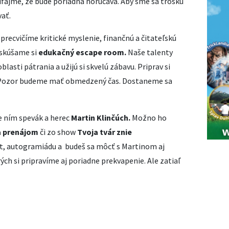
dúfajme, že bude poriadna horúčava. Aby sme sa trošku
vať.
 precvičíme kritické myslenie, finančnú a čitateľskú
yskúšame si
edukačný escape room.
Naše talenty
blasti pátrania a užijú si skvelú zábavu. Priprav si
. Pozor budeme mať obmedzený čas. Dostaneme sa
e ním spevák a herec
Martin Klinčúch.
Možno ho
 prenájom
či zo show
Tvoja tvár znie
, autogramiádu a budeš sa môcť s Martinom aj
rých si pripravíme aj poriadne prekvapenie. Ale zatiaľ