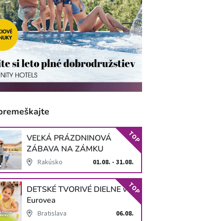
premeškajte
TOP
VEĽKÁ PRÁZDNINOVÁ
ZÁBAVA NA ZÁMKU
SCHLOSS HOF
Rakúsko
01.08. - 31.08.
TOP
DETSKÉ TVORIVÉ DIELNE v
Eurovea
Bratislava
06.08.