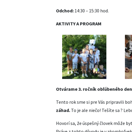
Odchod:
14:30 – 15:30 hod.
AKTIVITY A PROGRAM
Otvárame 3. ročník obľúbeného denn
Tento rok sme si pre Vás pripravili b
záhad.
To je ale niečo! Tešíte sa ? Le
Hovorí sa, že úspešný človek môže byť 
Práve z tohto dôvodu je v akomkoľvek 