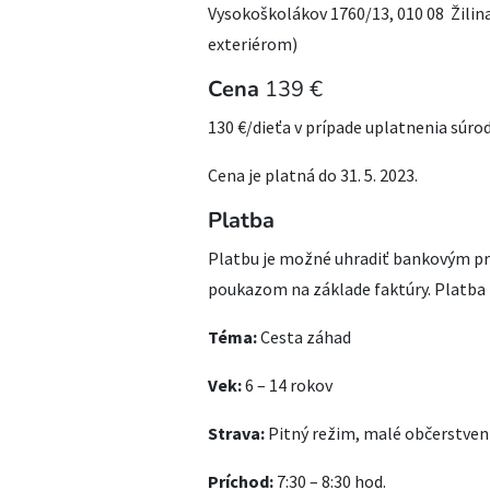
Vysokoškolákov 1760/13, 010 08 Žilina
exteriérom)
Cena
139 €
130 €/dieťa v prípade uplatnenia súrod
Cena je platná do 31. 5. 2023.
Platba
Platbu je možné uhradiť bankovým p
poukazom na základe faktúry. Platba 
Téma:
Cesta záhad
Vek:
6 – 14 rokov
Strava:
Pitný režim, malé občerstveni
Príchod:
7:30 – 8:30 hod.