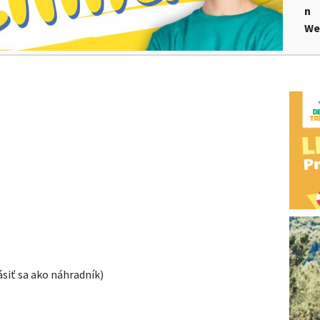
n
We
siť sa ako náhradník)