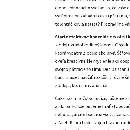
alebo jednoducho všetko to, čo vaše d
vstúpime na záhadnú cestu pátrania, s
talentáčikovia pátrať? Prezradíme vá
Štyri detektívne kancelárie
dostali l
zlodej ukradol rodinný klenot. Objedná
ktorá vypátra zlodeja ako prvá. Šéfovi
oveľa kreatívnejšie myslenie ako dospe
svojho pátracieho tímu. Deti sa stanú 
budú musieť naučiť rozlúštiť rôzne šifr
zlodeja, ktoré im zanechal.
Čaká nás množstvo indícií, lúštenie ši
aj do parku kde budeme hrať stopovač
neboj sa, určite budeme všetci kamará
a Anet. Ktorá bude tvojou hlavnou a