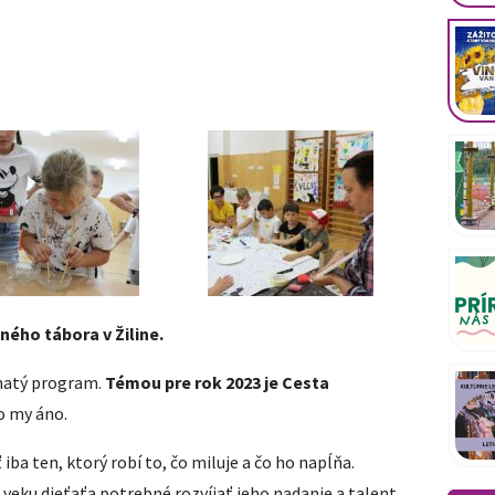
ého tábora v Žiline.
ohatý program.
Témou pre rok 2023 je Cesta
bo my áno.
iba ten, ktorý robí to, čo miluje a čo ho napĺňa.
veku dieťaťa potrebné rozvíjať jeho nadanie a talent