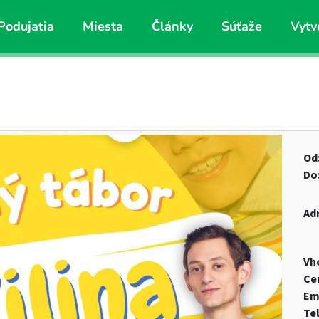
Podujatia
Miesta
Články
Súťaže
Vytv
Od
Do
Ad
Vh
Ce
Em
Te