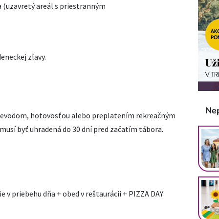
 (uzavretý areál s priestranným
eneckej zľavy.
Ne
revodom, hotovosťou alebo preplatením rekreačným
musí byť uhradená do 30 dní pred začatím tábora.
e v priebehu dňa + obed v reštaurácii + PIZZA DAY