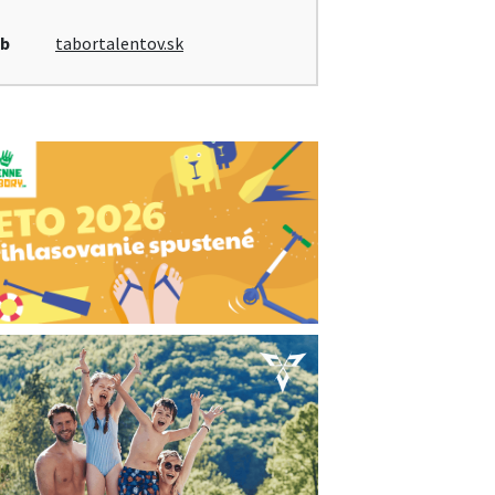
b
tabortalentov.sk