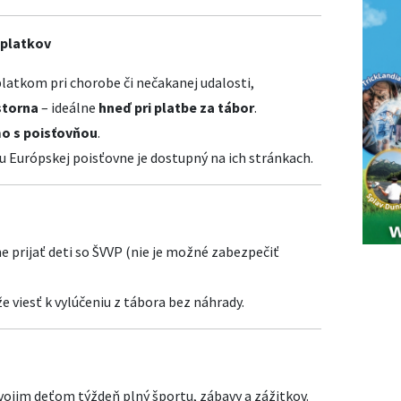
oplatkov
platkom pri chorobe či nečakanej udalosti,
storna
– ideálne
hneď pri platbe za tábor
.
o s poisťovňou
.
 Európskej poisťovne je dostupný na ich stránkach.
prijať deti so ŠVVP (nie je možné zabezpečiť
 viesť k vylúčeniu z tábora bez náhrady.
svojim deťom týždeň plný športu, zábavy a zážitkov.