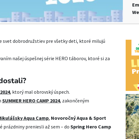
Em
We
svet dobrodružstiev pre všetky deti, ktoré milujú
aním našej úspešnej série HERO táborov, ktoré si za
dostali?
2024
, ktorý mal obrovský úspech.
m
SUMMER HERO CAMP 2024
, zakončeným
Mikulášsky Aqua Camp
,
Novoročný Aqua & Sport
é prázdniny preniesli až sem – do
Spring Hero Camp