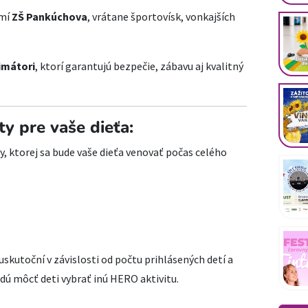
emí
ZŠ Pankúchova
, vrátane športovísk, vonkajších
nimátori
, ktorí garantujú bezpečie, zábavu aj kvalitný
ty pre vaše dieťa:
y, ktorej sa bude vaše dieťa venovať počas celého
 uskutoční v závislosti od počtu prihlásených detí a
dú môcť deti vybrať inú HERO aktivitu.