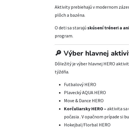
Aktivity prebiehajú v modernom záz
plôch a bazéna.
O deti sa starajú
skúsení tréneri a a
program.
🔎 V
ýber hlavnej aktivi
Dôležitý je výber hlavnej HERO aktivit
týždňa.
Futbalový HERO
Plavecký AQUA HERO
Move & Dance HERO
Korčuliarsky HERO –
aktivita sa
počasia . V opačnom prípade si bu
Hokejbal/Florbal HERO