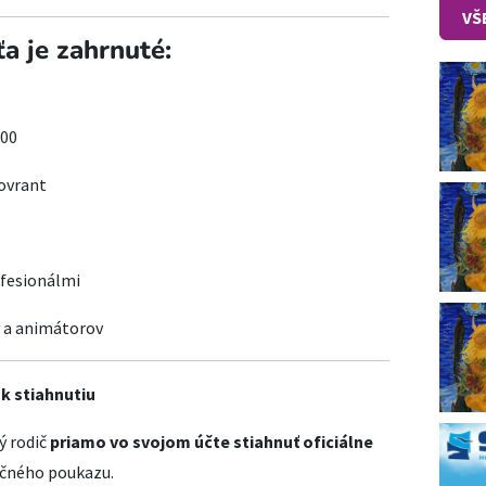
VŠ
a je zahrnuté:
:00
lovrant
ofesionálmi
v a animátorov
k stiahnutiu
ý rodič
priamo vo svojom účte stiahnuť oficiálne
ačného poukazu.