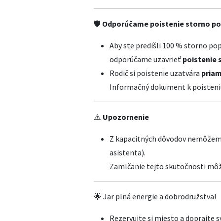
🛡️
Odporúčame poistenie storno p
Aby ste predišli 100 % storno po
odporúčame uzavrieť
poistenie 
Rodič si poistenie uzatvára
priam
Informačný dokument k poisteniu
⚠️
Upozornenie
Z kapacitných dôvodov nemôžeme 
asistenta).
Zamlčanie tejto skutočnosti môže
🌟 Jar plná energie a dobrodružstva!
Rezervujte si miesto a doprajte 