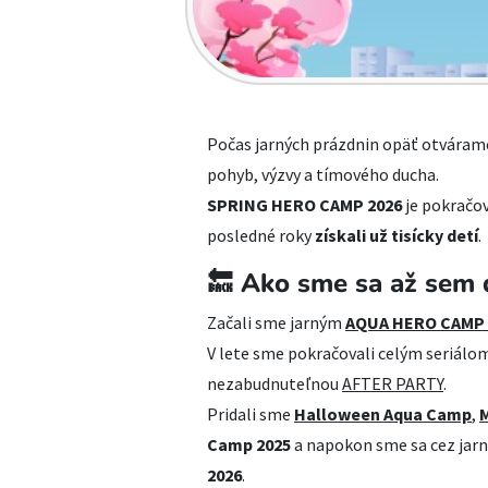
Počas jarných prázdnin opäť otvárame 
pohyb, výzvy a tímového ducha.
SPRING HERO CAMP 2026
je pokračov
posledné roky
získali už tisícky detí
.
🔙
Ako sme sa až sem 
Začali sme jarným
AQUA HERO CAMP 
V lete sme pokračovali celým seriálo
nezabudnuteľnou
AFTER PARTY
.
Pridali sme
Halloween Aqua Camp
,
Camp 2025
a napokon sme sa cez jarn
2026
.