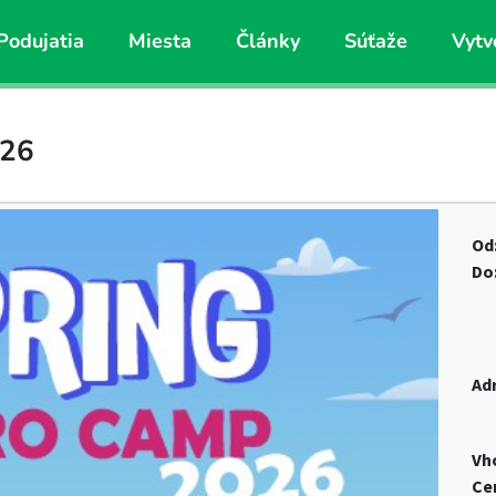
Podujatia
Miesta
Články
Súťaže
Vytv
026
Od
Do
Ad
Vh
Ce