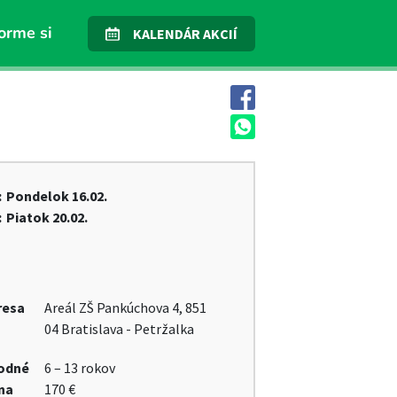
orme si
KALENDÁR AKCIÍ
:
Pondelok
16.02.
:
Piatok
20.02.
resa
Areál ZŠ Pankúchova 4, 851
04 Bratislava - Petržalka
odné
6 – 13 rokov
na
170 €