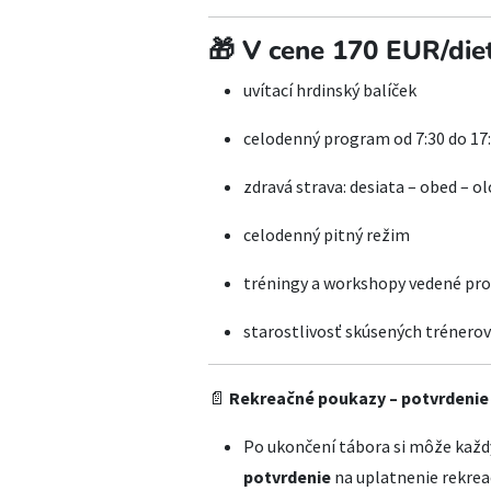
🎁 V cene 170 EUR/dieť
uvítací hrdinský balíček
celodenný program od 7:30 do 17
zdravá strava: desiata – obed – o
celodenný pitný režim
tréningy a workshopy vedené pr
starostlivosť skúsených trénero
📄
Rekreačné poukazy – potvrdenie 
Po ukončení tábora si môže každ
potvrdenie
na uplatnenie rekre