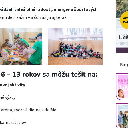
dzali videá plné radosti, energie a športových
mi deti zažili – a čo zažijú aj teraz.
Ne
 6 – 13 rokov sa môžu tešiť na:
ovej aktivity
né výzvy
éna, tvorivé dielne a ďalšie
 kamarátstiev