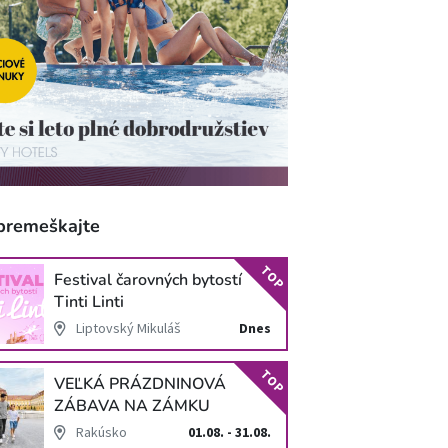
premeškajte
TOP
Festival čarovných bytostí
Tinti Linti
Liptovský Mikuláš
Dnes
TOP
VEĽKÁ PRÁZDNINOVÁ
ZÁBAVA NA ZÁMKU
SCHLOSS HOF
Rakúsko
01.08. - 31.08.