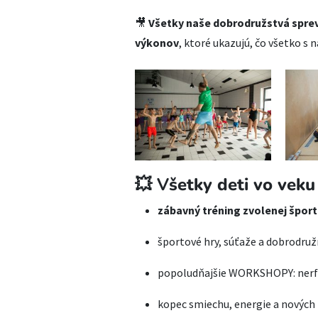
🎥
Všetky naše dobrodružstvá sprevá
výkonov
, ktoré ukazujú, čo všetko s na
💥 V
šetky deti vo veku
zábavný tréning zvolenej šport
športové hry, súťaže a dobrodruž
popoludňajšie WORKSHOPY: nerf ar
kopec smiechu, energie a nových