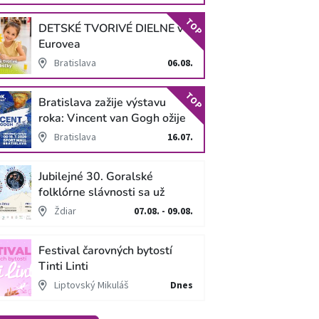
TOP
DETSKÉ TVORIVÉ DIELNE v
Eurovea
Bratislava
06.08.
TOP
Bratislava zažije výstavu
roka: Vincent van Gogh ožije
v unikátnej imerzívnej šou!
Bratislava
16.07.
Jubilejné 30. Goralské
folklórne slávnosti sa už
blížia
Ždiar
07.08. - 09.08.
Festival čarovných bytostí
Tinti Linti
Liptovský Mikuláš
Dnes