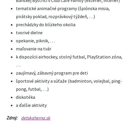
Banskej Bystrici v Club Café Family (exteriér, interiér)
tematické animačné programy (špiónska misia,
pirátsky poklad, rozprávkový týždeň, …)
prechádzky do blízkeho okolia
tvorivé dielne
opekanie, piknik, …
maľovanie na tvár
k dispozícii airhockey, stolný futbal, PlayStation zóna,
…
zaujímavý, zábavný program pre deti
športové aktivity a súťaže (badminton, volejbal, ping-
pong, futbal, …)
diskotéka
a ďalšie aktivity
Zdroj:
detskaherna.sk