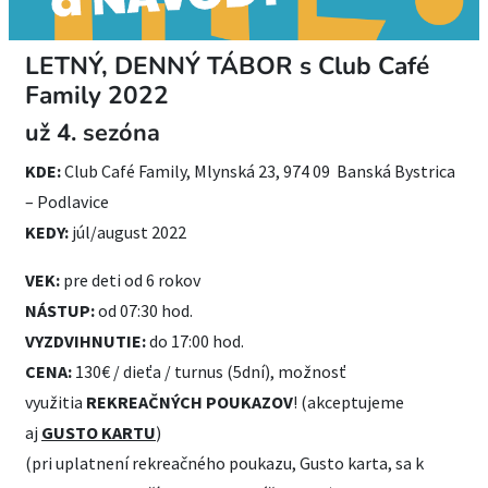
LETNÝ, DENNÝ TÁBOR s Club Café
Family 2022
už 4. sezóna
KDE:
Club Café Family, Mlynská 23, 974 09 Banská Bystrica
– Podlavice
KEDY:
júl/august 2022
VEK:
pre deti od 6 rokov
NÁSTUP:
od 07:30 hod.
VYZDVIHNUTIE:
do 17:00 hod.
CENA:
130€ / dieťa / turnus (5dní), možnosť
využitia
REKREAČNÝCH POUKAZOV
! (akceptujeme
aj
GUSTO KARTU
)
(pri uplatnení rekreačného poukazu, Gusto karta, sa k