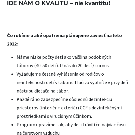
IDE NÁM O KVALITU – nie kvantitu!
Čo robíme a aké opatrenia plánujeme zaviesť na leto
2022:
Máme nízke počty detí ako väčšina podobných
táborov (40-50 detí). U nás do 20 detí / turnus.
Vyžadujeme čestné vyhlásenia od rodičov o
neinfekčnosti detí v tábore. Tlačivo vyplníte v prvý deň
nástupu dieťaťa na tábor.
Každé ráno zabezpečíme dôslednú dezinfekciu
priestorov (interiér + exteriér) CCF s dezinfekčnými
prostriedkami s virucídnym účinkom.
Program upravíme tak, aby deti trávili čo najviac času
na čerstvom vzduchu.