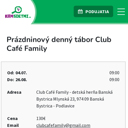
PODUJATIA
Prázdninový denný tábor Club
Café Family
Od:
04.07.
09:00
Do:
26.08.
09:00
Adresa
Club Café Family - detská herňa Banská
Bystrica Mlynská 23, 974 09 Banská
Bystrica - Podlavice
Cena
130€
Email
clubcafefamily@gmail.com