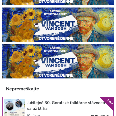
Nepremeškajte
TOP
Jubilejné 30. Goralské folklórne slávnosti
sa už blížia
Ždiar
07.08. - 09.08.