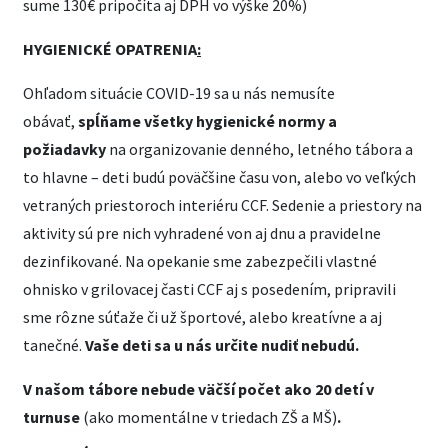
sume 130€ pripočíta aj DPH vo výške 20%)
HYGIENICKÉ OPATRENIA
:
Ohľadom situácie COVID-19 sa u nás nemusíte
obávať,
spĺňame všetky hygienické normy a
požiadavky
na organizovanie denného, letného tábora a
to hlavne – deti budú poväčšine času von, alebo vo veľkých
vetraných priestoroch interiéru CCF. Sedenie a priestory na
aktivity sú pre nich vyhradené von aj dnu a pravidelne
dezinfikované. Na opekanie sme zabezpečili vlastné
ohnisko v grilovacej časti CCF aj s posedením, pripravili
sme rôzne súťaže či už športové, alebo kreatívne a aj
tanečné.
Vaše deti sa u nás určite nudiť nebudú.
V našom tábore nebude väčší počet ako 20 detí v
turnuse
(ako momentálne v triedach ZŠ a MŠ)
.