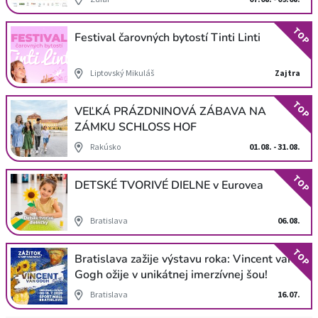
TOP
Festival čarovných bytostí Tinti Linti
Liptovský Mikuláš
Zajtra
TOP
VEĽKÁ PRÁZDNINOVÁ ZÁBAVA NA
ZÁMKU SCHLOSS HOF
Rakúsko
01.08. - 31.08.
TOP
DETSKÉ TVORIVÉ DIELNE v Eurovea
Bratislava
06.08.
TOP
Bratislava zažije výstavu roka: Vincent van
Gogh ožije v unikátnej imerzívnej šou!
Bratislava
16.07.