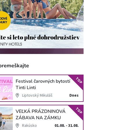
premeškajte
TOP
Festival čarovných bytostí
Tinti Linti
Liptovský Mikuláš
Dnes
TOP
VEĽKÁ PRÁZDNINOVÁ
ZÁBAVA NA ZÁMKU
SCHLOSS HOF
Rakúsko
01.08. - 31.08.