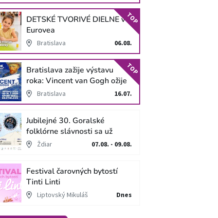
TOP
DETSKÉ TVORIVÉ DIELNE v
Eurovea
Bratislava
06.08.
TOP
Bratislava zažije výstavu
roka: Vincent van Gogh ožije
v unikátnej imerzívnej šou!
Bratislava
16.07.
Jubilejné 30. Goralské
folklórne slávnosti sa už
blížia
Ždiar
07.08. - 09.08.
Festival čarovných bytostí
Tinti Linti
Liptovský Mikuláš
Dnes