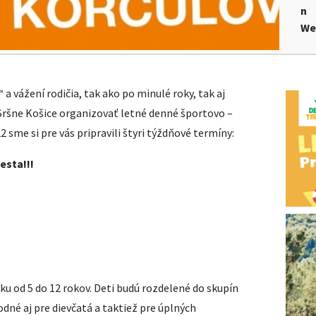
n
We
“ a vážení rodičia, tak ako po minulé roky, tak aj
Sršne Košice organizovať letné denné športovo –
 sme si pre vás pripravili štyri týždňové termíny:
esta!!!
ku od 5 do 12 rokov. Deti budú rozdelené do skupín
dné aj pre dievčatá a taktiež pre úplných