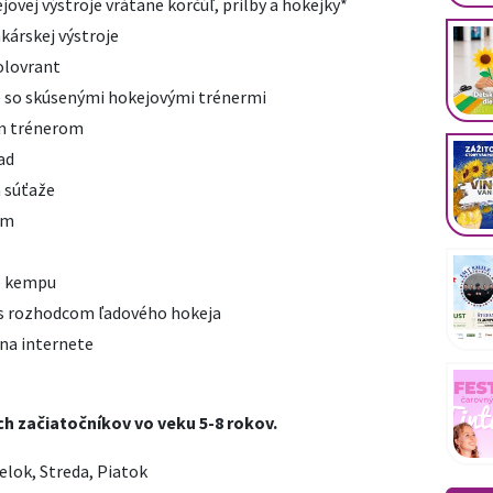
ej výstroje vrátane korčúľ, prilby a hokejky*
árskej výstroje
olovrant
e so skúsenými hokejovými trénermi
ým trénerom
ad
a súťaže
om
o kempu
 s rozhodcom ľadového hokeja
na internete
ch začiatočníkov vo veku 5-8 rokov.
lok, Streda, Piatok