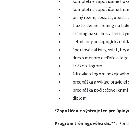
· kompletné zapožičanie hokejov
· kompletné zapožičanie brank
· pitný režim, desiata, obed a 
· 1 až 2x denne tréning na ľad
· tréning na suchu s atletick
· celodenný pedagogický dohľ
· športové aktivity, výlet, hry 
· dres s menom dieťaťa a log
· tričko s logom
· šiltovka s logom hokejovéh
· prednáška a výklad pravidiel
· prednáška počítačovej krimi 
· diplom
*Zapožičanie výstroje len pre úplný
Program tréningového dňa**:
Ponde