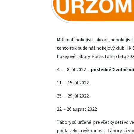
Milí malí hokejisti, ako aj „nehokejisti
tento rok bude náš hokejový klub HK 
hokejové tábory. Počas tohto leta 2022
4. – 8.júl 2022 –
posledné 2 voľné mi
11. – 15.júl 2022
25. – 29.júl 2022
22. – 26.august 2022
Tábory sú určené pre všetky deti vo ve
podľa veku a výkonnosti. Tábory sú vho