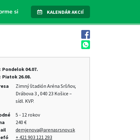
orme si
KALENDÁR AKCIÍ
:
Pondelok
04.07.
:
Piatok
26.08.
resa
Zimný štadión Aréna Sršňov,
Drábova 3 , 040 23 Košice –
sídl. KVP.
odné
5 - 12 rokov
na
240 €
ail
demjenova@arenasrsnov.sk
lefó
+ 421 903 121 293