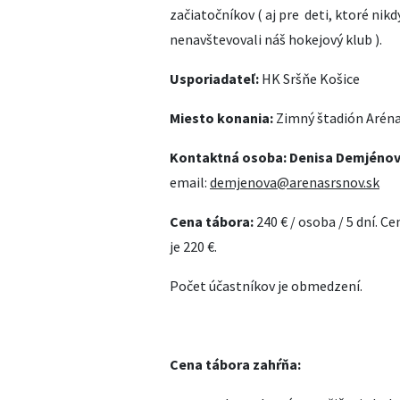
začiatočníkov ( aj pre deti, ktoré nik
nenavštevovali náš hokejový klub ).
Usporiadateľ:
HK Sršňe Košice
Miesto konania:
Zimný štadión Aréna 
Kontaktná osoba: Denisa Demjéno
email:
demjenova@arenasrsnov.sk
Cena tábora:
240 € / osoba / 5 dní. C
je 220 €.
Počet účastníkov je obmedzení.
Cena tábora zahŕňa: