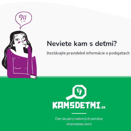
Neviete kam s deťmi?
Dostávajte pravidelné informácie o podujatiach
Člen skupiny rodinných portálov
chameleon.land