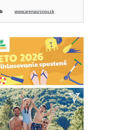
b
www.arenasrsnov.sk