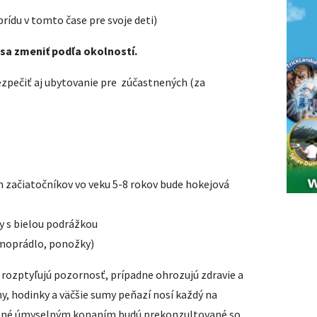
ídu v tomto čase pre svoje deti)
 sa zmeniť podľa okolností.
zpečiť aj ubytovanie pre zúčastnených (za
 začiatočníkov vo veku 5-8 rokov bude hokejová
 s bielou podrážkou
rmoprádlo, ponožky)
 rozptyľujú pozornosť, prípadne ohrozujú zdravie a
y, hodinky a väčšie sumy peňazí nosí každý na
ené úmyselným konaním budú prekonzultované so