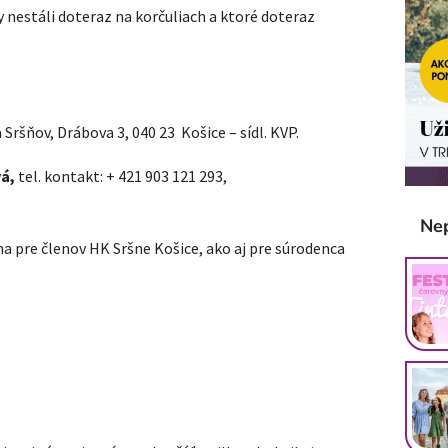
dy nestáli doteraz na korčuliach a ktoré doteraz
Sršňov, Drábova 3, 040 23 Košice – sídl. KVP.
vá,
tel. kontakt: + 421 903 121 293,
Ne
ena pre členov HK Sršne Košice, ako aj pre súrodenca