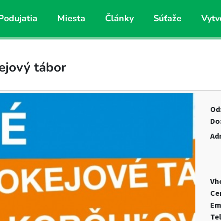
Podujatia
Miesta
Články
Súťaže
Vytv
ejový tábor
Od
Do
Ad
Vh
Ce
Em
Te