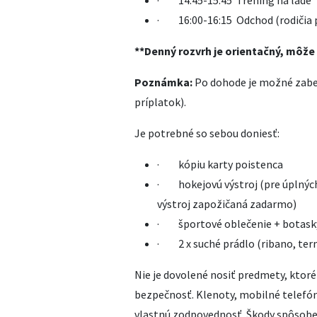
· 14:45-15:45 Tréning na ľade
· 16:00-16:15 Odchod (rodičia pr
**Denný rozvrh je orientačný, môže
Poznámka:
Po dohode je možné zabe
príplatok).
Je potrebné so sebou doniesť:
· kópiu karty poistenca
· hokejovú výstroj (pre úplných
výstroj zapožičaná zadarmo)
· športové oblečenie + botasky
· 2 x suché prádlo (ribano, te
Nie je dovolené nosiť predmety, ktoré
bezpečnosť. Klenoty, mobilné telefón
vlastnú zodpovednosť. Škody spôsob